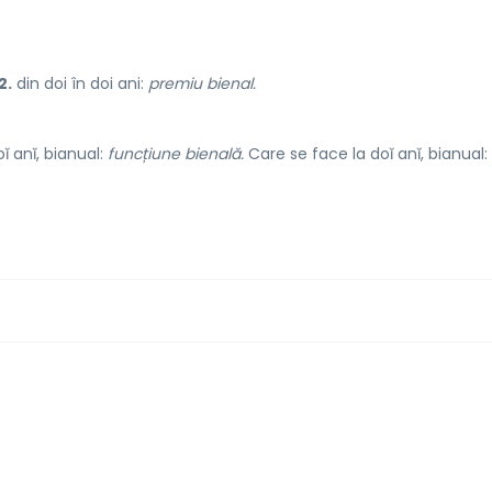
2.
din doi în doi ani:
premiu bienal.
ĭ anĭ, bianual:
funcțiune bienală.
Care se face la doĭ anĭ, bianual: