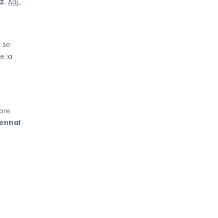
2.
Adj.
,
a se
e la
pre
iennal