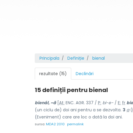
Principala
Definiție
bienal
rezultate (15)
Declinări
15 definiții pentru
bienal
bienál, ~ă
[
At:
ENC. AGR. 337 /
P:
bi-e-
/
E:
fr
bi
(un ciclu de) doi ani pentru a se dezvolta.
3
a
(
(Eveniment) care are loc o dată la doi ani.
sursa:
MDA2 2010
permalink