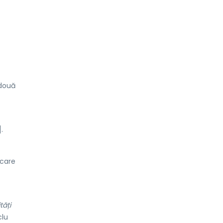
două
].
 care
tăți
clu