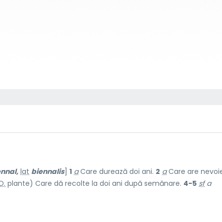
ennal,
lat
biennalis
]
1
a
Care durează doi ani.
2
a
Care are nevoi
D.
plante) Care dă recolte la doi ani după semănare.
4-5
sf
a