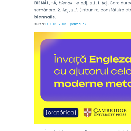
BIENÁL, -Ă,
bienali, -e,
adj.
,
s. f.
1.
Adj.
Care durea
semănare.
2.
Adj.
,
s. f.
(Întrunire, consfătuire etc
biennalis.
sursa:
DEX '09 2009
permalink