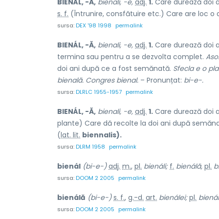
BIENÁL, -Ă,
bienali, -e,
adj.
1.
Care durează doi a
s. f.
(Întrunire, consfătuire etc.) Care are loc o d
sursa:
DEX '98 1998
permalink
BIENÁL, -Ă,
bienali, -e,
adj.
1.
Care durează doi an
termina sau pentru a se dezvolta complet.
Aso
doi ani după ce a fost semănată.
Sfecla e o pla
bienală. Congres bienal.
– Pronunțat:
bi-e-.
sursa:
DLRLC 1955-1957
permalink
BIENÁL, -Ă,
bienali, -e,
adj.
1.
Care durează doi an
plante) Care dă recolte la doi ani după semăn
(
lat. lit.
biennalis).
sursa:
DLRM 1958
permalink
bienál
(bi-e-)
adj.
m.
,
pl.
bienáli;
f.
bienálă,
pl.
b
sursa:
DOOM 2 2005
permalink
bienálă
(bi-e-)
s. f.
,
g.-d.
art.
bienálei;
pl.
biená
sursa:
DOOM 2 2005
permalink