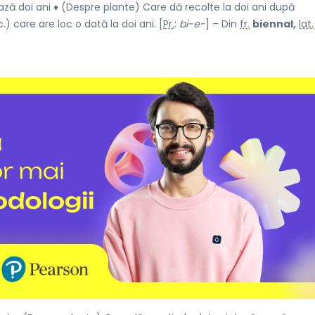
ză doi ani ♦ (Despre plante) Care dă recolte la doi ani după
.) care are loc o dată la doi ani. [
Pr.
:
bi-e-
] – Din
fr.
biennal,
lat.