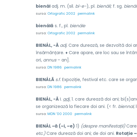
bienál
adj. m. (sil.
bi-e-
), pl.
bienáli;
f. sg.
bienál
sursa:
Ortografic 2002
permalink
bienálă
s. f., pl.
bienále
sursa:
Ortografic 2002
permalink
BIENÁL, -Ă
adj.
Care durează, se dezvoltă doi ani
însămânțare. ♦ Care apare, are loc sau se întâm
ori,
annus
– an].
sursa:
DN 1986
permalink
BIENÁLĂ
s.f.
Expoziție, festival etc. care se organ
sursa:
DN 1986
permalink
BIENÁL, -Ă
I.
adj.
1. care durează doi ani; bi(s)anua
se organizează la fiecare doi ani. (< fr.
biennal,
l
sursa:
MDN '00 2000
permalink
BIENÁL ~ă (~i, ~e)
1)
(despre manifestații)
Care 
etc.)
Care durează doi ani; de doi ani.
Rotație ~