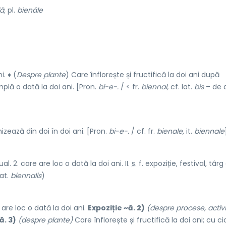
ă,
pl.
bienále
. ♦ (
Despre plante
) Care înflorește și fructifică la doi ani după
plă o dată la doi ani. [Pron.
bi-e-.
/ < fr.
biennal,
cf. lat.
bis
– de 
izează din doi în doi ani. [Pron.
bi-e-.
/ cf. fr.
bienale,
it.
biennale
l. 2. care are loc o dată la doi ani. II.
s. f.
expoziție, festival, târg
at.
biennalis
)
are loc o dată la doi ani.
Expoziție ~ă. 2)
(despre procese, activi
ă. 3)
(despre plante)
Care înflorește și fructifică la doi ani; cu ci