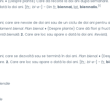
ni. ♦ (Despre plante) Care dă recolte la doi ani după semănare.
[1]
ată la doi ani. [
Pr.
:
bi-e-
] – Din
fr.
biennal,
lat.
biennalis.
i; care are nevoie de doi ani sau de un ciclu de doi ani pentru 
lament bienal. Plan bienal.
♦ (Despre plante) Care dă flori și fruct
ntă bienală.
2.
Care are loc sau apare o dată la doi ani.
Revistă,
i; care se dezvoltă sau se termină în doi ani.
Plan bienal.
♦ (Des
are.
2.
Care are loc sau apare o dată la doi ani. [
Pr.
:
bi-e-
] –
Fr.
b
ienále
le