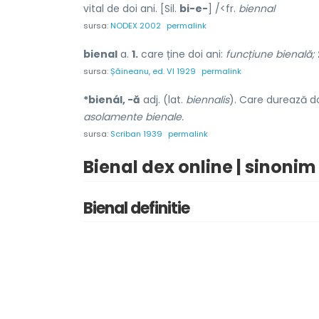
vital de doi ani. [Sil.
bi-e-
] /<fr.
biennal
sursa:
NODEX 2002
permalink
bienal
a.
1.
care ține doi ani:
funcțiune bienală;
sursa:
Șăineanu, ed. VI 1929
permalink
*bienál, -ă
adj. (lat.
biennalis
). Care durează do
asolamente bienale.
sursa:
Scriban 1939
permalink
Bienal dex online | sinonim
Bienal definitie