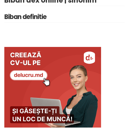
Biban dex online | sinonim
Biban definitie