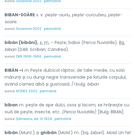
sursa:
Sinonime 2002
permalink
BIBAN-SOÁRE
s. v.
pește-auriu, pește-curcubeu, pește-
soare.
sursa:
Sinonime 2002
permalink
bibán (bibáni),
s. m.
– Pește, baboi (Perca fluviatilis).
Bg.
biban
(DAR; Scriban; Candrea).
sursa:
DER 1958-1966
permalink
BIBÁN ~i
m.
Pește dulcicol răpitor, de talie medie, cu solzi
mărunți și cu dungi negre transversale pe laturile corpului,
având carnea albă și gustoasă. /<bulg.
biban
sursa:
NODEX 2002
permalink
biban
m. pește de ape dulci, osos și lacom, se hrănește cu
ouă de pește, insecte, etc.
(Perca fluviatilis).
[Bulg. BIBAN].
sursa:
Șăineanu, ed. VI 1929
permalink
bibán
(Munt.) și
ghibán
(Mold.) m. (bg.
biban
).
Mold.
Un fel