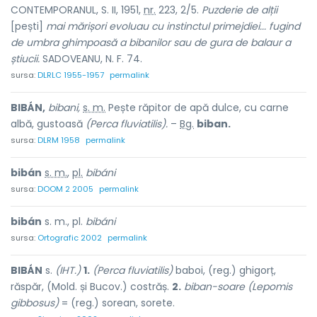
CONTEMPORANUL, S. II, 1951,
nr.
223, 2/5.
Puzderie de alții
[pești]
mai mărișori evoluau cu instinctul primejdiei... fugind
de umbra ghimpoasă a bibanilor sau de gura de balaur a
știucii.
SADOVEANU, N. F. 74.
sursa:
DLRLC 1955-1957
permalink
BIBÁN,
bibani,
s. m.
Pește răpitor de apă dulce, cu carne
albă, gustoasă
(Perca fluviatilis).
–
Bg.
biban.
sursa:
DLRM 1958
permalink
bibán
s. m.
,
pl.
bibáni
sursa:
DOOM 2 2005
permalink
bibán
s. m., pl.
bibáni
sursa:
Ortografic 2002
permalink
BIBÁN
s.
(IHT.)
1.
(Perca fluviatilis)
baboi, (reg.) ghigorț,
răspăr, (Mold. și Bucov.) costrăș.
2.
biban-soare (Lepomis
gibbosus)
= (reg.) sorean, sorete.