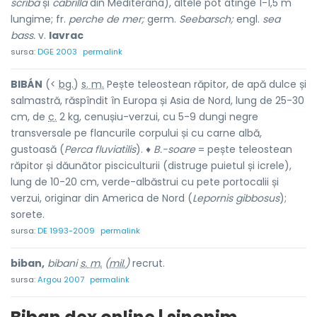
scriba
și
cabrilla
din Mediterana), altele pot atinge 1-1,5 m
lungime; fr.
perche de mer;
germ.
Seebarsch;
engl.
sea
bass.
v.
lavrac
sursa:
DGE 2003
permalink
BIBÁN
(<
bg.
)
s. m.
Pește teleostean răpitor, de apă dulce și
salmastră, răspîndit în Europa și Asia de Nord, lung de 25-30
cm, de
c.
2 kg, cenușiu-verzui, cu 5-9 dungi negre
transversale pe flancurile corpului și cu carne albă,
gustoasă (
Perca fluviatilis
). ♦
B.-soare
= pește teleostean
răpitor și dăunător pisciculturii (distruge puietul și icrele),
lung de 10-20 cm, verde-albăstrui cu pete portocalii și
verzui, originar din America de Nord (
Lepornis gibbosus
);
sorete.
sursa:
DE 1993-2009
permalink
biban,
bibani
s. m.
(
mil.
)
recrut.
sursa:
Argou 2007
permalink