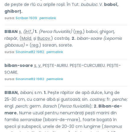
de pește de rîŭ cu aripile roșiĭ. În Tut.
bubuĭoc.
V.
baboĭ,
ghiborț.
sursa:
Scriban 1939
permalink
BIB
A
N
s.
(
IHT.
)
1.
(Perca fluviatilis)
(
reg.
) bab
o
i, ghig
o
rț,
răsp
ă
r, (
Mold.
și
Bucov.
) c
o
străș.
2.
biban-soare (Lepomis
gibbosus)
= (
reg.
) sore
a
n, sor
e
te.
sursa:
Sinonime82 1982
permalink
biban-so
a
re
s.
v.
PEȘTE-AURIU. PEȘTE-CURCUBEU. PEȘTE-
SOARE.
sursa:
Sinonime82 1982
permalink
BIBAN,
bibani,
s.m.
1.
Pește răpitor de apă dulce, lung de
25-30 cm, cu carne albă și gustoasă; sin.
costreș;
fr.
perche;
engl.
perch;
germ.
Barsch
(
Perca fluviatilis
);
2. Biban-de-
mare.
Nume uzual pentru nenumărați pești marini din
familia
serranidae
(bibani-de-mare), foarte bogată în
specii și subspecii, unele de 20-30 cm lungime (
Serranus