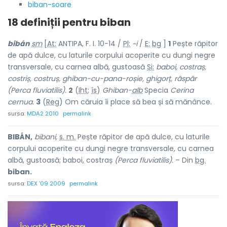
biban-soare
18 definiții pentru
biban
bibán
sm
[
At:
ANTIPA, F. I. 10-14 /
Pl:
~i
/
E:
bg
]
1
Pește răpitor
de apă dulce, cu laturile corpului acoperite cu dungi negre
transversale, cu carnea albă, gustoasă
Si:
baboi, costraș,
costriș, costruș, ghiban-cu-pana-roșie, ghigorț, răspăr
(Perca fluviatilis).
2
(
Iht
;
îs
)
Ghiban-
alb
Specia
Cerina
cernua.
3
(
Reg
) Om căruia îi place să bea și să mănânce.
sursa:
MDA2 2010
permalink
BIBÁN,
bibani,
s. m.
Pește răpitor de apă dulce, cu laturile
corpului acoperite cu dungi negre transversale, cu carnea
albă, gustoasă; baboi, costraș
(Perca fluviatilis).
– Din
bg.
biban.
sursa:
DEX '09 2009
permalink