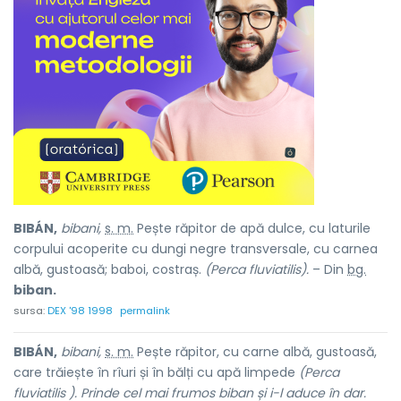
BIBÁN,
bibani,
s. m.
Pește răpitor de apă dulce, cu laturile
corpului acoperite cu dungi negre transversale, cu carnea
albă, gustoasă; baboi, costraș.
(Perca fluviatilis).
– Din
bg.
biban.
sursa:
DEX '98 1998
permalink
BIBÁN,
bibani,
s. m.
Pește răpitor, cu carne albă, gustoasă,
care trăiește în rîuri și în bălți cu apă limpede
(Perca
fluviatilis ). Prinde cel mai frumos biban și i-l aduce în dar.