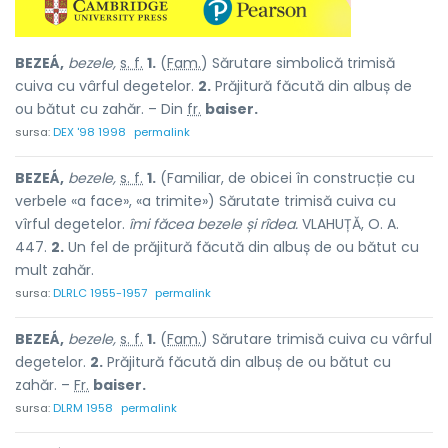
BEZEÁ,
bezele,
s. f.
1.
(
Fam.
) Sărutare simbolică trimisă
cuiva cu vârful degetelor.
2.
Prăjitură făcută din albuș de
ou bătut cu zahăr. – Din
fr.
baiser.
sursa:
DEX '98 1998
permalink
BEZEÁ,
bezele,
s. f.
1.
(Familiar, de obicei în construcție cu
verbele «a face», «a trimite») Sărutate trimisă cuiva cu
vîrful degetelor.
îmi făcea bezele și rîdea.
VLAHUȚĂ, O. A.
447.
2.
Un fel de prăjitură făcută din albuș de ou bătut cu
mult zahăr.
sursa:
DLRLC 1955-1957
permalink
BEZEÁ,
bezele,
s. f.
1.
(
Fam.
) Sărutare trimisă cuiva cu vârful
degetelor.
2.
Prăjitură făcută din albuș de ou bătut cu
zahăr. –
Fr.
baiser.
sursa:
DLRM 1958
permalink