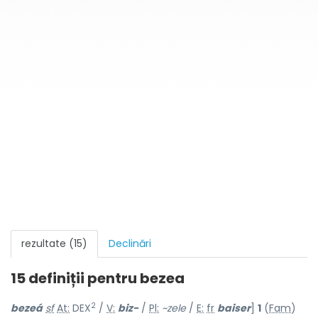
rezultate (15)
Declinări
15 definiții pentru
bezea
2
bezeá
sf
At:
DEX
/
V:
biz-
/
Pl:
~zele
/
E:
fr
baiser
]
1
(
Fam
)