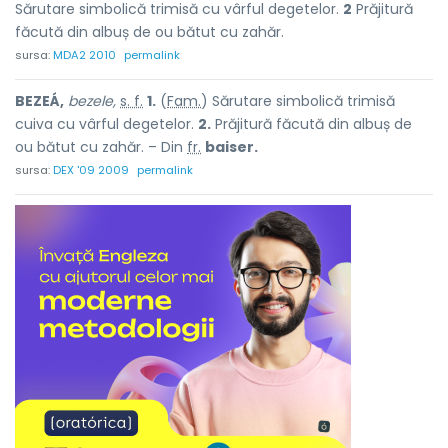
Sărutare simbolică trimisă cu vârful degetelor.
2
Prăjitură
făcută din albuș de ou bătut cu zahăr.
sursa:
MDA2 2010
permalink
BEZEÁ,
bezele,
s. f.
1.
(
Fam.
) Sărutare simbolică trimisă
cuiva cu vârful degetelor.
2.
Prăjitură făcută din albuș de
ou bătut cu zahăr. – Din
fr.
baiser.
sursa:
DEX '09 2009
permalink