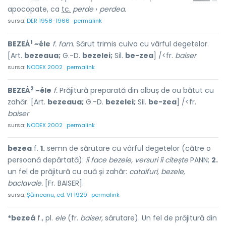
apocopate, ca
tc.
perde
›
perdea.
sursa:
DER 1958-1966
permalink
1
BEZEÁ
~éle
f. fam.
Sărut trimis cuiva cu vârful degetelor.
[Art.
bezeaua;
G.-D.
bezelei;
Sil.
be-zea
] /<fr.
baiser
sursa:
NODEX 2002
permalink
2
BEZEÁ
~éle
f.
Prăjitură preparată din albuș de ou bătut cu
zahăr. [Art.
bezeaua;
G.-D.
bezelei;
Sil.
be-zea
] /<fr.
baiser
sursa:
NODEX 2002
permalink
bezea
f.
1.
semn de sărutare cu vârful degetelor (către o
persoană depărtată):
îi face bezele, versuri îi citește
PANN;
2.
un fel de prăjitură cu ouă și zahăr:
cataifuri, bezele,
baclavale.
[Fr. BAISER].
sursa:
Șăineanu, ed. VI 1929
permalink
*bezeá
f., pl.
ele
(fr.
baiser,
sărutare). Un fel de prăjitură din