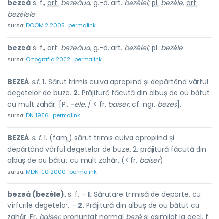
bezeá
s. f.
,
art.
bezeáua,
g.-d.
art.
bezélei;
pl.
bezéle,
art.
bezélele
sursa:
DOOM 2 2005
permalink
bezeá
s. f., art.
bezeáua,
g.-d. art.
bezélei;
pl.
bezéle
sursa:
Ortografic 2002
permalink
BEZEÁ
s.f.
1.
Sărut trimis cuiva apropiind și depărtând vârful
degetelor de buze.
2.
Prăjitură făcută din albuș de ou bătut
cu mult zahăr. [Pl.
-ele.
/ < fr.
baiser,
cf. ngr.
bezes
].
sursa:
DN 1986
permalink
BEZEÁ
s. f.
1. (
fam.
) sărut trimis cuiva apropiind și
depărtând vârful degetelor de buze. 2. prăjitură făcută din
albuș de ou bătut cu mult zahăr. (< fr.
baiser
)
sursa:
MDN '00 2000
permalink
bezeá (bezéle),
s. f.
–
1.
Sărutare trimisă de departe, cu
vîrfurile degetelor. –
2.
Prăjitură din albuș de ou bătut cu
zahăr.
Fr.
baiser,
pronunțat normal
bezé
și asimilat la
decl.
f.