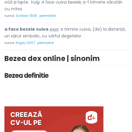
oŭă și lapte.
Vulg. A face cuiva bezele,
a-ĭ trimete sărutări
cu mîna.
sursa:
Scriban 1939
permalink
a face bezele cuiva
expr.
a trimite cuiva, (de) la distanță,
un sărut simbolic, cu vârful degetelor.
sursa:
Argou 2007
permalink
Bezea dex online | sinonim
Bezea definitie