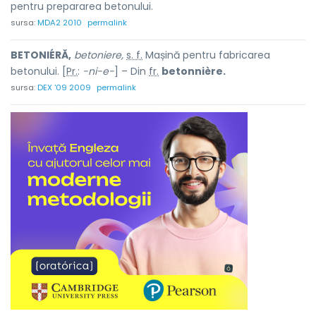
pentru prepararea betonului.
sursa:
MDA2 2010
permalink
BETONIÉRĂ,
betoniere,
s. f.
Mașină pentru fabricarea
betonului. [
Pr.
:
-ni-e-
] – Din
fr.
betonnière.
sursa:
DEX '09 2009
permalink