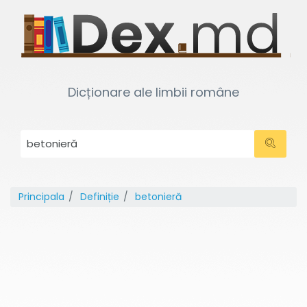
Dicționare ale limbii române
Principala
Definiție
betonieră