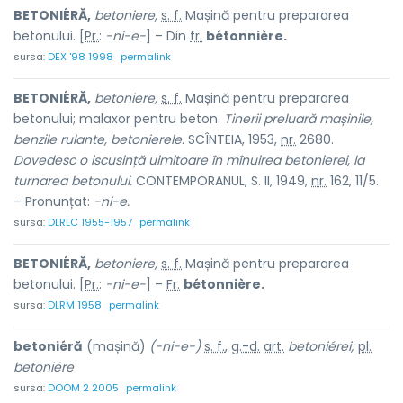
BETONIÉRĂ,
betoniere,
s. f.
Mașină pentru prepararea
betonului. [
Pr.
:
-ni-e-
] – Din
fr.
bétonnière.
sursa:
DEX '98 1998
permalink
BETONIÉRĂ,
betoniere,
s. f.
Mașină pentru prepararea
betonului; malaxor pentru beton.
Tinerii preluară mașinile,
benzile rulante, betonierele.
SCÎNTEIA, 1953,
nr.
2680.
Dovedesc o iscusință uimitoare în mînuirea betonierei, la
turnarea betonului.
CONTEMPORANUL, S. II, 1949,
nr.
162, 11/5.
– Pronunțat:
-ni-e.
sursa:
DLRLC 1955-1957
permalink
BETONIÉRĂ,
betoniere,
s. f.
Mașină pentru prepararea
betonului. [
Pr.
:
-ni-e-
] –
Fr.
bétonnière.
sursa:
DLRM 1958
permalink
betoniéră
(mașină)
(-ni-e-)
s. f.
,
g.-d.
art.
betoniérei;
pl.
betoniére
sursa:
DOOM 2 2005
permalink