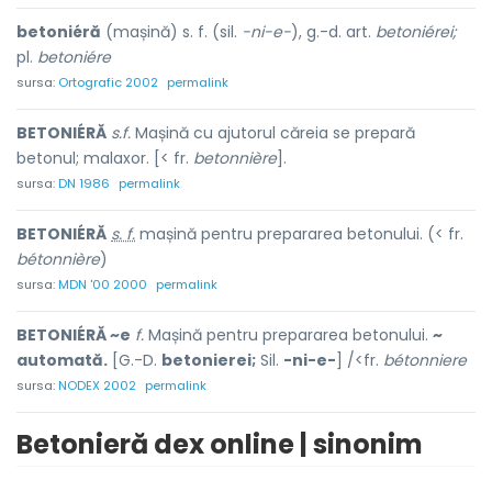
betoniéră
(mașină) s. f. (sil.
-ni-e-
), g.-d. art.
betoniérei;
pl.
betoniére
sursa:
Ortografic 2002
permalink
BETONIÉRĂ
s.f.
Mașină cu ajutorul căreia se prepară
betonul; malaxor. [< fr.
betonnière
].
sursa:
DN 1986
permalink
BETONIÉRĂ
s. f.
mașină pentru prepararea betonului. (< fr.
bétonnière
)
sursa:
MDN '00 2000
permalink
BETONIÉRĂ ~e
f.
Mașină pentru prepararea betonului.
~
automată.
[G.-D.
betonierei;
Sil.
-ni-e-
] /<fr.
bétonniere
sursa:
NODEX 2002
permalink
Betonieră dex online | sinonim