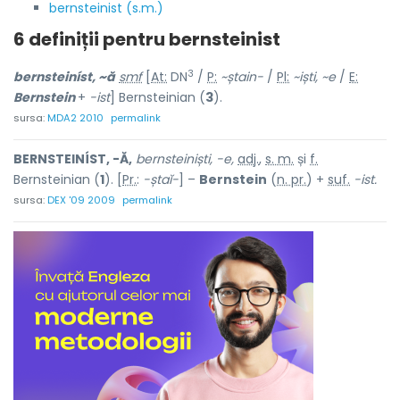
bernsteinist (s.m.)
6 definiții pentru
bernsteinist
3
bernsteiníst, ~ă
smf
[
At:
DN
/
P:
~ștain-
/
Pl:
~
i
ști, ~e
/
E:
Bernstein
+
-ist
] Bernsteinian (
3
).
sursa:
MDA2 2010
permalink
BERNSTEINÍST, -Ă,
bernsteiniști, -e,
adj.
,
s. m.
și
f.
Bernsteinian (
1
). [
Pr.
:
-ștaĭ-
] –
Bernstein
(
n. pr.
) +
suf.
-ist.
sursa:
DEX '09 2009
permalink