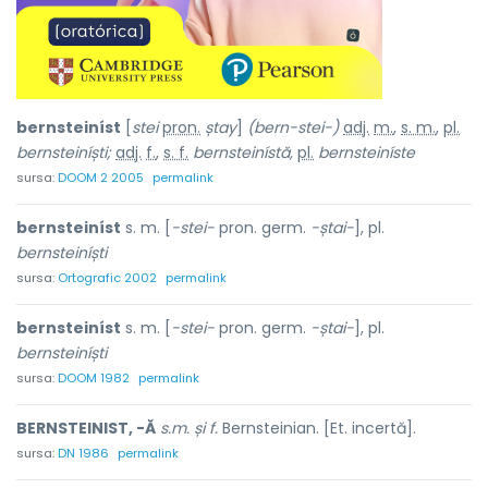
bernsteiníst
[
stei
pron.
ștay
]
(bern-stei-)
adj.
m.
,
s. m.
,
pl.
bernsteiníști;
adj.
f.
,
s. f.
bernsteinístă,
pl.
bernsteiníste
sursa:
DOOM 2 2005
permalink
bernsteiníst
s. m. [
-stei-
pron. germ.
-ștai-
], pl.
bernsteiníști
sursa:
Ortografic 2002
permalink
bernsteiníst
s. m. [
-stei-
pron. germ.
-ștai-
], pl.
bernsteiníști
sursa:
DOOM 1982
permalink
BERNSTEINIST, -Ă
s.m. și f.
Bernsteinian. [Et. incertă].
sursa:
DN 1986
permalink