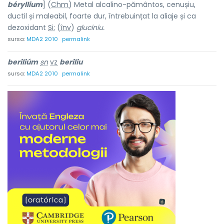
béryllium
] (
Chm
) Metal alcalino-pământos, cenușiu,
ductil și maleabil, foarte dur, întrebuințat la aliaje și ca
dezoxidant
Si:
(
înv
)
gluciniu.
sursa:
MDA2 2010
permalink
beriliúm
sn
vz
beriliu
sursa:
MDA2 2010
permalink