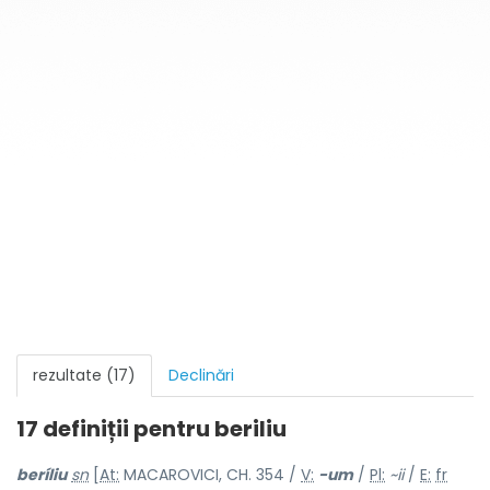
rezultate (17)
Declinări
17 definiții pentru
beriliu
beríliu
sn
[
At:
MACAROVICI, CH. 354 /
V:
-um
/
Pl:
~ii
/
E:
fr