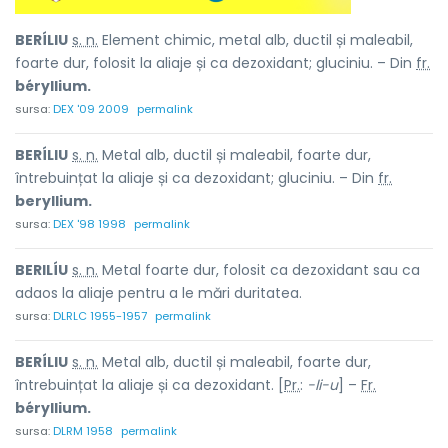
BERÍLIU
s. n.
Element chimic, metal alb, ductil și maleabil,
foarte dur, folosit la aliaje și ca dezoxidant; gluciniu. – Din
fr.
béryllium.
sursa:
DEX '09 2009
permalink
BERÍLIU
s. n.
Metal alb, ductil și maleabil, foarte dur,
întrebuințat la aliaje și ca dezoxidant; gluciniu. – Din
fr.
beryllium.
sursa:
DEX '98 1998
permalink
BERILÍU
s. n.
Metal foarte dur, folosit ca dezoxidant sau ca
adaos la aliaje pentru a le mări duritatea.
sursa:
DLRLC 1955-1957
permalink
BERÍLIU
s. n.
Metal alb, ductil și maleabil, foarte dur,
întrebuințat la aliaje și ca dezoxidant. [
Pr.
:
-li-u
] –
Fr.
béryllium.
sursa:
DLRM 1958
permalink