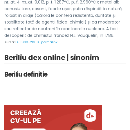
nr. at.
4;
m. at.
9,012,
p. t.
1.287°C,
p. f.
2.960°C); metal alb
cenușiu tare, casant, foarte ușor, puțin răspîndit în natură,
folosit în aliaje (cărora le conferă rezistență, duritate și
stabilitate față de agenții fizico-chimici) și ca moderator
sau reflector de neutroni în reactoarele nucleare. A fost
descoperit de chimistul francez N.L. Vauquelin, în 1786.
sursa:
DE 1993-2009
permalink
Beriliu dex online | sinonim
Beriliu definitie