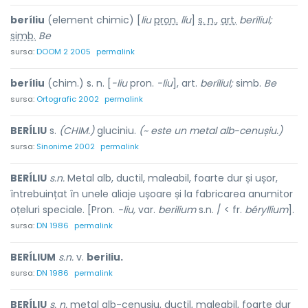
beríliu
(element chimic) [
liu
pron.
lĭu
]
s. n.
,
art.
beríliul;
simb.
Be
sursa:
DOOM 2 2005
permalink
beríliu
(chim.) s. n. [
-liu
pron.
-liu
], art.
beríliul;
simb.
Be
sursa:
Ortografic 2002
permalink
BERÍLIU
s.
(CHIM.)
gluciniu.
(~ este un metal alb-cenușiu.)
sursa:
Sinonime 2002
permalink
BERÍLIU
s.n.
Metal alb, ductil, maleabil, foarte dur și ușor,
întrebuințat în unele aliaje ușoare și la fabricarea anumitor
oțeluri speciale. [Pron.
-liu,
var.
berilium
s.n. / < fr.
béryllium
].
sursa:
DN 1986
permalink
BERÍLIUM
s.n.
v.
beriliu.
sursa:
DN 1986
permalink
BERÍLIU
s. n.
metal alb-cenușiu, ductil, maleabil, foarte dur