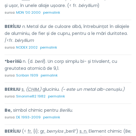
și ușor, în unele aliaje ușoare. (< fr.
béryllium
)
sursa:
MDN '00 2000
permalink
BERÍLIU
n.
Metal dur de culoare albă, întrebuințat în aliajele
de aluminiu, de fier și de cupru, pentru a le mări duritatea.
/<fr.
béryllium
sursa:
NODEX 2002
permalink
*beríliŭ
n. (d.
beril
). Un corp simplu bi- și trivalent, cu
greutatea atomică de 9,1.
sursa:
Scriban 1939
permalink
BER
I
LIU
s.
(
CHIM.
)
gluciniu.
(~ este un metal alb-cenușiu.)
sursa:
Sinonime82 1982
permalink
Be,
simbol chimic pentru
Beriliu.
sursa:
DE 1993-2009
permalink
BERÍLIU
(<
fr.
{i};
gr.
berrylos
„beril”)
s. n.
Element chimic (Be;