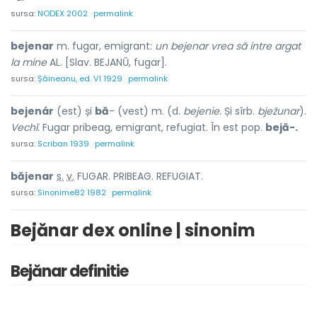
sursa:
NODEX 2002
permalink
bejenar
m. fugar, emigrant:
un bejenar vrea să intre argat
la mine
AL. [Slav. BEJANŬ, fugar].
sursa:
Șăineanu, ed. VI 1929
permalink
bejenár
(est) și
bă
- (vest) m. (d.
bejenie.
Și sîrb.
bježunar
).
Vechĭ.
Fugar pribeag, emigrant, refugiat. În est pop.
bejă-.
sursa:
Scriban 1939
permalink
băjen
a
r
s.
v.
FUGAR. PRIBEAG. REFUGIAT.
sursa:
Sinonime82 1982
permalink
Bejănar dex online | sinonim
Bejănar definitie