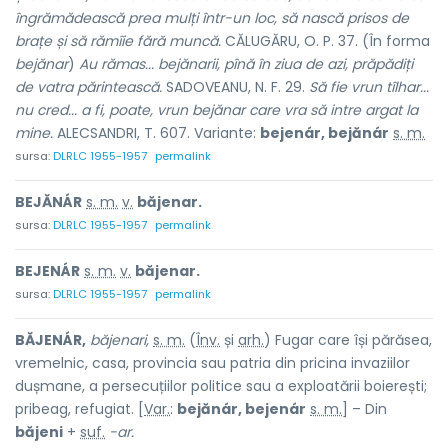
îngrămădească prea mulți într-un loc, să nască prisos de
brațe și să rămîie fără muncă.
CĂLUGĂRU, O. P. 37. (În forma
bejănar
)
Au rămas... bejănarii, pînă în ziua de azi, prăpădiți
de vatra părintească.
SADOVEANU, N. F. 29.
Să fie vrun tîlhar...
nu cred... a fi, poate, vrun bejănar care vra să intre argat la
mine.
ALECSANDRI, T. 607. Variante:
bejenár, bejănár
s. m.
sursa:
DLRLC 1955-1957
permalink
BEJĂNÁR
s. m.
v.
băjenar.
sursa:
DLRLC 1955-1957
permalink
BEJENÁR
s. m.
v.
băjenar.
sursa:
DLRLC 1955-1957
permalink
BĂJENÁR,
băjenari,
s. m.
(
Înv.
și
arh.
) Fugar care își părăsea,
vremelnic, casa, provincia sau patria din pricina invaziilor
dușmane, a persecuțiilor politice sau a exploatării boierești;
pribeag, refugiat. [
Var.
:
bejănár, bejenár
s. m.
] – Din
băjeni
+
suf.
-ar.