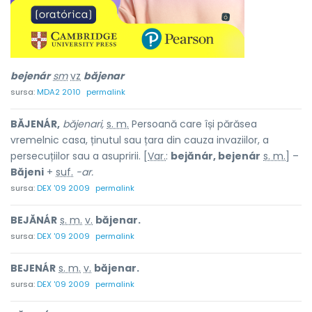
bejenár
sm
vz
băjenar
sursa:
MDA2 2010
permalink
BĂJENÁR,
băjenari,
s. m.
Persoană care își părăsea
vremelnic casa, ținutul sau țara din cauza invaziilor, a
persecuțiilor sau a asupririi. [
Var.
:
bejănár, bejenár
s. m.
] –
Băjeni
+
suf.
-ar.
sursa:
DEX '09 2009
permalink
BEJĂNÁR
s. m.
v.
băjenar.
sursa:
DEX '09 2009
permalink
BEJENÁR
s. m.
v.
băjenar.
sursa:
DEX '09 2009
permalink