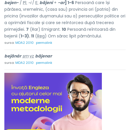
bejen-
/
Pl:
~i
/
E:
băjeni
+
-ar
] 1-6
Persoană care își
părăsea, vremelnic, (casa sau) provincia ori (patria) din
pricina (invaziilor dușmanului sau a) persecuțiilor politice ori
a oprimării fiscale și care se reîntorcea după trecerea
primejdiei.
7
(Rar) Emigrant.
10
Persoană reîntoarsă din
bejenii (
1-3). 11
(
Reg
) Om sărac lipit pământului.
sursa:
MDA2 2010
permalink
bejănár
sm
vz
băjenar
sursa:
MDA2 2010
permalink