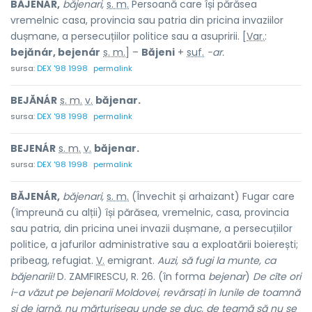
BĂJENÁR,
băjenari,
s. m.
Persoană care își părăsea
vremelnic casa, provincia sau patria din pricina invaziilor
dușmane, a persecuțiilor politice sau a asupririi. [
Var.
:
bejănár, bejenár
s. m.
] –
Băjeni
+
suf.
-ar.
sursa:
DEX '98 1998
permalink
BEJĂNÁR
s. m.
v.
băjenar.
sursa:
DEX '98 1998
permalink
BEJENÁR
s. m.
v.
băjenar.
sursa:
DEX '98 1998
permalink
BĂJENÁR,
băjenari,
s. m.
(Învechit și arhaizant) Fugar care
(împreună cu alții) își părăsea, vremelnic, casa, provincia
sau patria, din pricina unei invazii dușmane, a persecuțiilor
politice, a jafurilor administrative sau a exploatării boierești;
pribeag, refugiat.
V.
emigrant.
Auzi, să fugi la munte, ca
băjenarii!
D. ZAMFIRESCU, R. 26. (în forma
bejenar
)
De cîte ori
i-a văzut pe bejenarii Moldovei, revărsați în lunile de toamnă
și de iarnă,
nu mărturiseau unde se duc, de teamă să nu se