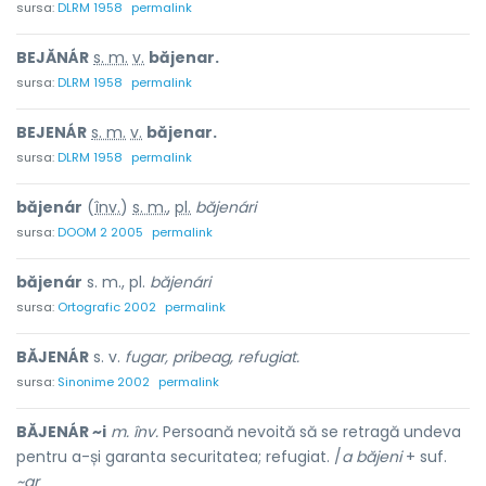
sursa:
DLRM 1958
permalink
BEJĂNÁR
s. m.
v.
băjenar.
sursa:
DLRM 1958
permalink
BEJENÁR
s. m.
v.
băjenar.
sursa:
DLRM 1958
permalink
băjenár
(
înv.
)
s. m.
,
pl.
băjenári
sursa:
DOOM 2 2005
permalink
băjenár
s. m., pl.
băjenári
sursa:
Ortografic 2002
permalink
BĂJENÁR
s. v.
fugar, pribeag, refugiat.
sursa:
Sinonime 2002
permalink
BĂJENÁR ~i
m. înv.
Persoană nevoită să se retragă undeva
pentru a-și garanta securitatea; refugiat. /
a băjeni
+ suf.
~ar