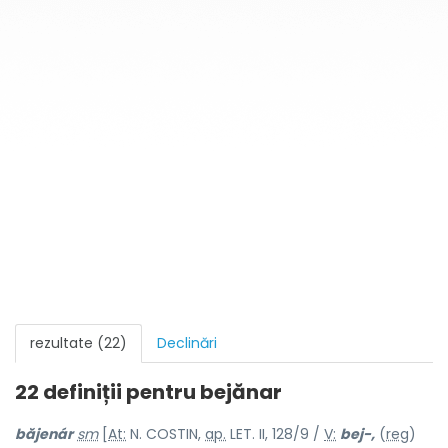
rezultate (22)
Declinări
22 definiții pentru
bejănar
băjenár
sm
[
At:
N. COSTIN,
ap.
LET. II, 128/9 /
V:
bej-,
(
reg
)