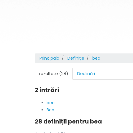
Principala
Definiție
bea
rezultate (28)
Declinări
2 intrări
bea
Bea
28 definiții pentru
bea