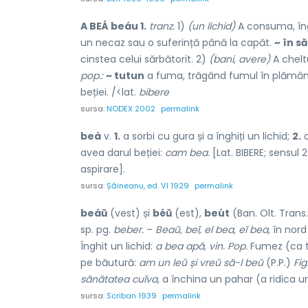
A BEÁ beáu 1.
tranz.
1)
(un lichid)
A consuma, îng
un necaz sau o suferință până la capăt.
~ în s
cinstea celui sărbătorit. 2)
(bani, avere)
A chelt
pop.:
~ tutun
a fuma, trăgând fumul în plămâni
beției. /<lat.
bibere
sursa:
NODEX 2002
permalink
beà
v.
1.
a sorbi cu gura și a înghiți un lichid;
2.
a
avea darul beției:
cam bea.
[Lat. BIBERE; sensul
aspirare].
sursa:
Șăineanu, ed. VI 1929
permalink
beáŭ
(vest) și
béŭ
(est),
beút
(Ban. Olt. Trans.
sp. pg.
beber.
–
Beaŭ, beĭ, el bea, eĭ bea,
în nor
Înghit un lichid:
a bea apă, vin. Pop.
Fumez (ca t
pe băutură:
am un leŭ și vreŭ să-l beŭ
(P.P.)
Fig
sănătatea cuĭva,
a închina un pahar (a ridica u
sursa:
Scriban 1939
permalink