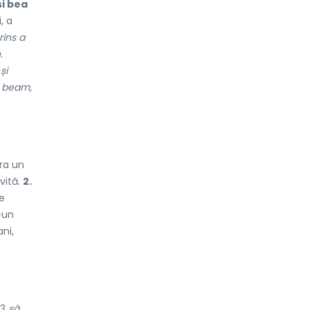
și bea
, a
rins a
.
și
beam,
ra un
vită.
2.
e
-un
ani,
3
să