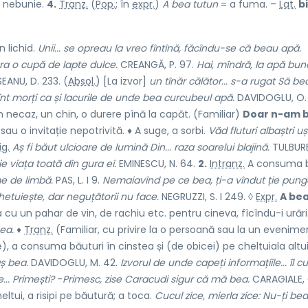
a nebunie.
4.
Tranz.
(
Pop.
; în
expr.
)
A bea tutun
= a fuma. –
Lat.
b
 lichid.
Unii... se opreau la vreo fîntînă, făcîndu-se că beau apă.
ara o cupă de lapte dulce.
CREANGĂ, P. 97.
Hai, mîndră, la apă bun
EANU, D. 233. (
Absol.
) [La izvor]
un tînăr călător... s-a rugat Să be
înt morți ca și lacurile de unde bea curcubeul apă.
DAVIDOGLU, O. 
 necaz, un chin, o durere pînă la capăt. (Familiar)
Doar n-am 
u o invitație nepotrivită. ♦ A suge, a sorbi.
Văd fluturi albaștri uș
ig.
Aș fi băut ulcioare de lumină Din... raza soarelui blajină.
TULBURE,
ie viața toată din gura ei.
EMINESCU, N. 64.
2.
Intranz.
A consuma b
e de limbă.
PAS, L. I 9.
Nemaiavînd pe ce bea, ți-a vîndut ție pung
etuiește, dar neguțătorii nu face.
NEGRUZZI, S. I 249. ◊
Expr.
A bea
 cu un pahar de vin, de rachiu etc. pentru cineva, fîcîndu-i urări.
ea.
♦
Tranz.
(Familiar, cu privire la o persoană sau la un evenime
), a consuma băuturi în cinstea și (de obicei) pe cheltuiala altu
aș bea.
DAVIDOGLU, M. 42.
Izvorul de unde capeți informațiile... îl cu
.. Primești?
-
Primesc, zise Caracudi sigur că mă bea.
CARAGIALE, O
eltui, a risipi pe băutură; a toca.
Cucul zice, mierla zice: Nu-ți bea