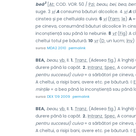
3
beá
[
At:
COD. VOR. 50 /
Pzi:
beau, bei, bea, bem
suge. 3
vi
A
consuma băuturi alcoolice. 4
vi
A
c
cinstea și pe cheltuiala cuiva.
6
vi
(
Fam
;
îe
)
A ~
pe cineva, consumând băuturi alcoolice în cinst
inconștiență sau până la nebunie.
8
vt
(
Fig
) A c
cheltui totul pe băutură.
10
vr
(
D.
un lucm;
înv
)
sursa:
MDA2 2010
permalink
BEA,
beau,
vb.
II.
1.
Tranz.
(Adesea
fig.
) A înghiți
durere până la capăt.
2.
Intranz.
Spec.
A consum
pentru succesul) cuiva
= a sărbători pe cineva,
A cheltui, a risipi bani, avere etc. pe băutură. ◊
E
mințile
= a bea până la inconștiență sau până l
sursa:
DEX '09 2009
permalink
BEA,
beau,
vb.
II.
1.
Tranz.
(Adesea
fig.
) A înghiți
durere până la capăt.
2.
Intranz.
Spec.
A consum
pentru succesul) cuiva
= a sărbători pe cineva,
A cheltui, a risipi bani, avere etc. pe băutură. ◊
E