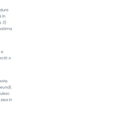
ndura
 în
. 3)
 patima
 a
decât o
oire,
eund
).
uĭesc
 bea în