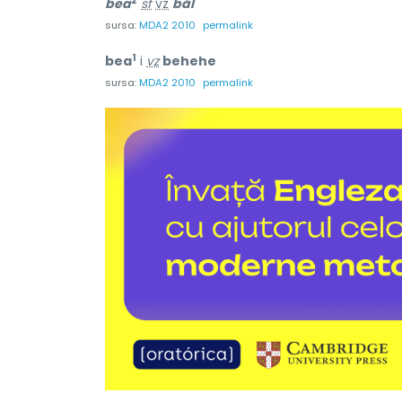
2
bea
sf
vz
băl
sursa:
MDA2 2010
permalink
1
bea
i
vz
behehe
sursa:
MDA2 2010
permalink