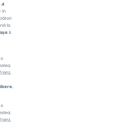
A
 în
bători
nă la
mașa
A
 o
nstea,
Tranz.
ibere.
 o
nstea,
Tranz.