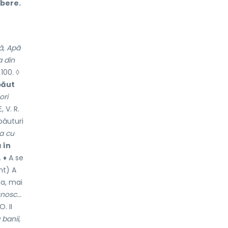
ibere.
ă, Apă
a din
100. ◊
băut
ori
 V. R.
ăuturi
a cu
 în
 ♦ A se
nt) A
ia, mai
nosc...
. II
 banii,