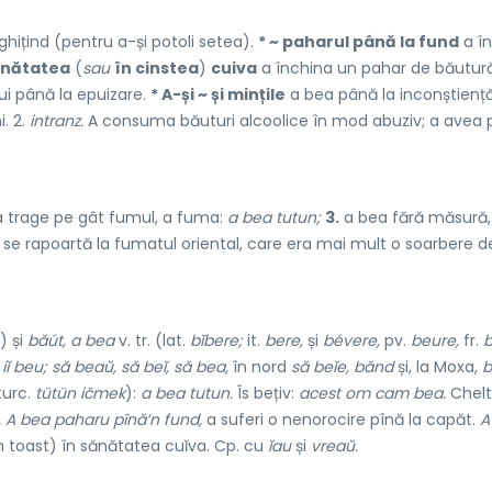
hițind (pentru a-și potoli setea).
* ~ paharul până la fund
a î
ănătatea
(
sau
în cinstea
)
cuiva
a închina un pahar de băutură
ui până la epuizare.
* A-și ~ și mințile
a bea până la inconștiență
. 2.
intranz.
A consuma băuturi alcoolice în mod abuziv; a avea
 trage pe gât fumul, a fuma:
a bea tutun;
3.
a bea fără măsură,
 2 se rapoartă la fumatul oriental, care era mai mult o soarbere 
) și
băút, a bea
v. tr. (lat.
bĭbere;
it.
bere,
și
bévere,
pv.
beure,
fr.
b
d
iĭ beu; să beaŭ, să beĭ, să bea,
în nord
să beĭe, bănd
și, la Moxa,
b
urc.
tütün ičmek
):
a bea tutun.
Îs bețiv:
acest om cam bea.
Chelt
.
A bea paharu pînă’n fund,
a suferi o nenorocire pînă la capăt.
A
n toast) în sănătatea cuĭva. Cp. cu
ĭau
și
vreaŭ.