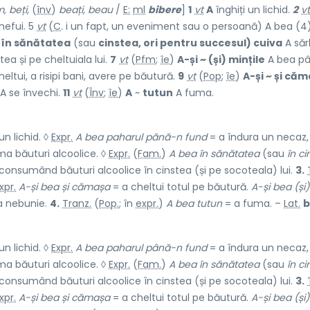
, beți,
(
înv
)
beați, beau
/
E:
ml
bibere
]
1
vt
A
înghiți un lichid.
2
vt
hefui. 5
vt
(
C
. i un fapt, un eveniment sau o persoană) A bea (4)
 în sănătatea
(sau
cinstea, ori pentru succesul) cuiva
A săr
ea și pe cheltuiala lui.
7
vt
(
Pfm
;
îe
)
A-și ~ (și) mințile
A bea pâ
heltui, a risipi bani, avere pe băutură.
9
vt
(
Pop
;
îe
)
A-și ~ și că
 A se învechi.
11
vt
(
Înv
;
îe
)
A
~
tutun
A fuma.
 un lichid. ◊
Expr.
A bea paharul pănă-n fund
= a îndura un necaz,
a băuturi alcoolice. ◊
Expr.
(
Fam.
)
A bea în sănătatea
(sau
în ci
 consumând băuturi alcoolice în cinstea (și pe socoteala) lui.
3.
xpr.
A-și bea și cămașa
= a cheltui totul pe băutură.
A-și bea (și)
a nebunie.
4.
Tranz.
(
Pop.
; în
expr.
)
A bea tutun
= a fuma. –
Lat.
b
 un lichid. ◊
Expr.
A bea paharul până-n fund
= a îndura un necaz,
a băuturi alcoolice. ◊
Expr.
(
Fam.
)
A bea în sănătatea
(sau
în ci
 consumând băuturi alcoolice în cinstea (și pe socoteala) lui.
3.
xpr.
A-și bea și cămașa
= a cheltui totul pe băutură.
A-și bea (și)