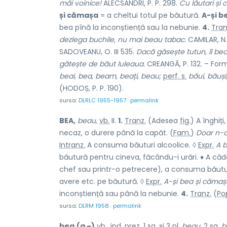
măi voinice!
ALECSANDRI, P. P. 298.
Cu lăutari și 
și cămașa
= a cheltui totul pe băutură.
A-și be
bea pînă la inconștiență sau la nebunie.
4.
Tran
dezlega buchile, nu mai beau tabac.
CAMILAR, N. 
SADOVEANU, O. III 535.
Dacă găsește tutun, îl bea
gătește de băut luleaua.
CREANGĂ, P. 132. – For
beai, bea, beam, beați, beau;
perf. s.
băui, băuși
(HODOȘ, P. P. 190).
sursa:
DLRLC 1955-1957
permalink
BEA,
beau,
vb.
II.
1.
Tranz.
(Adesea
fig.
) A înghiț
necaz, o durere până la capăt. (
Fam.
)
Doar n-a
Intranz.
A consuma băuturi alcoolice. ◊
Expr.
A b
băutură pentru cineva, făcându-i urări. ♦ A căd
chef sau printr-o petrecere), a consuma băutur
avere etc. pe băutură. ◊
Expr.
A-și bea și cămaș
inconștiență sau până la nebunie.
4.
Tranz.
(
Po
sursa:
DLRM 1958
permalink
bea
(a ~)
vb.
,
ind.
prez.
1
sg.
și 3
pl.
beau,
2
sg.
b