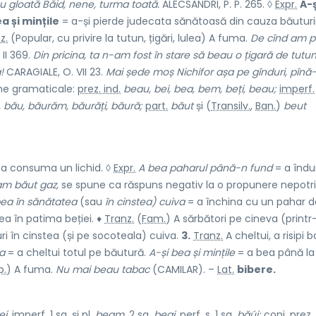
cu gloată Băid, nene, turma toată.
ALECSANDRI, P. P. 265. ◊
Expr.
A-
a și mințile
= a-și pierde judecata sănătoasă din cauza băuturii
z.
(Popular, cu privire la tutun, țigări, lulea) A fuma.
De cînd am p
II 369.
Din pricina, ta n-am fost în stare să beau o țigară de tutun
!
CARAGIALE, O. VII 23.
Mai șede moș Nichifor așa pe gînduri, pînă-
me gramaticale:
prez. ind.
beau, bei, bea, bem, beți, beau;
imperf.
, bău, băurăm, băurăți, băură;
part.
băut
și (
Transilv.
,
Ban.
)
beut
i, a consuma un lichid. ◊
Expr.
A bea paharul până-n fund
= a îndu
m băut gaz,
se spune ca răspuns negativ la o propunere nepotri
ea în sănătatea
(sau
în cinstea) cuiva
= a închina cu un pahar d
ea în patima beției. ♦
Tranz.
(
Fam.
) A sărbători pe cineva (printr
i în cinstea (și pe socoteala) cuiva.
3.
Tranz.
A cheltui, a risipi b
a
= a cheltui totul pe băutură.
A-și bea și mințile
= a bea până la
p.
) A fuma.
Nu mai beau tabac
(CAMILAR). –
Lat.
bibere.
ei,
imperf.
1
sg.
și
pl.
beam,
2
sg.
beai,
perf. s.
1
sg.
băúi;
conj.
prez.