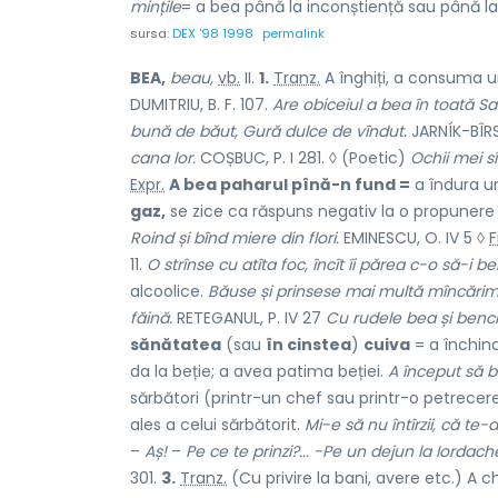
mințile
= a bea până la inconștiență sau până l
sursa:
DEX '98 1998
permalink
BEA,
beau,
vb.
II.
1.
Tranz.
A înghiți, a consuma un
DUMITRIU, B. F. 107.
Are obiceiul a bea în toată S
bună de băut, Gură dulce de vîndut.
JARNÍK-BÎRS
cana lor.
COȘBUC, P. I 281. ◊ (Poetic)
Ochii mei s
Expr.
A bea paharul pînă-n fund =
a îndura un
gaz,
se zice ca răspuns negativ la o propunere sa
Roind și bînd miere din flori.
EMINESCU, O. IV 5 ◊
F
11.
O strînse cu atîta foc, încît îi părea c-o să-i be
alcoolice.
Băuse și prinsese mai multă mîncărim
făină.
RETEGANUL, P. IV 27
Cu rudele bea și bench
sănătatea
(sau
în cinstea
)
cuiva
= a închina
da la beție; a avea patima beției.
A început să b
sărbători (printr-un chef sau printr-o petrecere
ales a celui sărbătorit.
Mi-e să nu întîrzii, că te-
–
Aș!
–
Pe ce te prinzi?...
-Pe un dejun la Iordache.
301.
3.
Tranz.
(Cu privire la bani, avere etc.) A ch