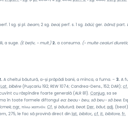
rf. 1 sg. și pl.
beam,
2 sg.
beai,
perf. s. 1 sg.
băúi;
ger.
bând;
part.
ili, a suge.
(E bețiv, ~ mult.)
2.
a consuma.
(~ multe ceaiuri diuretic
2.
A cheltui băutură, a-și prăpădi banii, a mînca, a fuma. –
3.
A f
Lat.
bĭbĕre
(Pușcariu 192; REW 1074; Candrea-Dens., 152; DAR);
cf.
cuvînt cu răspîndire foarte generală (ALR 81).
Conjug.
sa se
ima în toate formele diftongul
ea: beau
›
beu, să beu
›
să bee.
Ex
icmek,
ngr.
πίνω ϰαπνόν.
Cf.
și
băutură, beat.
Der.
băut,
adj.
(beat)
lem.,
275, le fac să provină direct din
lat.
bibitor,,
cf.
it.
bibitore,
fr.