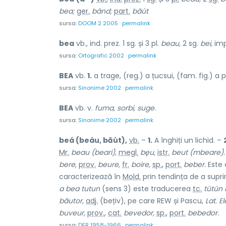
bea;
ger.
bând;
part.
băút
sursa:
DOOM 2 2005
permalink
bea
vb., ind. prez. 1 sg. și 3 pl.
beau,
2 sg.
bei,
impe
sursa:
Ortografic 2002
permalink
BEA
vb.
1.
a trage, (reg.) a țucsui, (fam. fig.) a p
sursa:
Sinonime 2002
permalink
BEA
vb. v.
fuma, sorbi, suge.
sursa:
Sinonime 2002
permalink
beá (beáu, băút),
vb.
–
1.
A înghiți un lichid. –
Mr.
beau (beari),
megl.
bęu,
istr.
beut (mbeare).
bere,
prov.
beure,
fr.
boire,
sp.
,
port.
beber.
Este 
caracterizează în
Mold.
prin tendința de a supr
a bea tutun
(sens 3) este traducerea
tc.
tütün 
băutor,
adj.
(bețiv), pe care REW și Pascu,
Lat. E
buveur,
prov.
,
cat.
bevedor,
sp.
,
port.
bebedor.
sursa:
DER 1958-1966
permalink