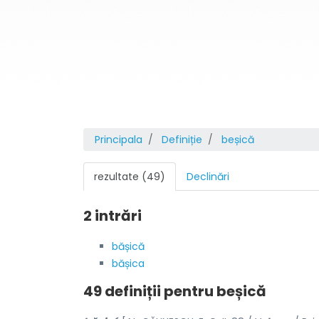
Principala
Definiție
beșică
rezultate (49)
Declinări
2 intrări
bășică
bășica
49 definiții pentru
beșică