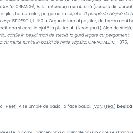
răunțe.
CREANGĂ, A. 41. ♦ Aceeași membrană (scoasă din corpul
ungilor, burdufurilor, pergamentului, etc.
O pungă de bășică de b
n cap.
ISPIRESCU, L. 150. ♦ Organ intern al peștilor, de forma unui b
t apa și care. le ajută la plutire.
4.
(Neobișnuit) Glob de sticlă,
... cărțile în beșici mari de steclă, la gură legate cu pergament.
cu multe lumini in bășici de hîrtie văpsită.
CARAGIALE, O. I 375. –
ci. ♦
Refl.
A se umple de bășici, a face bășici. [
Var.
: (
reg.
)
beșicá
ște în corpul oamenilor și al animalelor și în care se strâng 