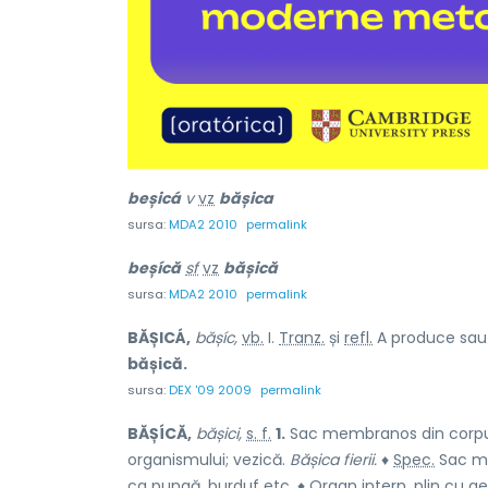
beșicá
v
vz
bășica
sursa:
MDA2 2010
permalink
beșícă
sf
vz
bășică
sursa:
MDA2 2010
permalink
BĂȘICÁ,
bășíc,
vb.
I.
Tranz.
și
refl.
A produce sau a
bășică.
sursa:
DEX '09 2009
permalink
BĂȘÍCĂ,
bășici,
s. f.
1.
Sac membranos din corpul o
organismului; vezică.
Bășica fierii.
♦
Spec.
Sac me
ca pungă, burduf etc. ♦ Organ intern, plin cu aer,