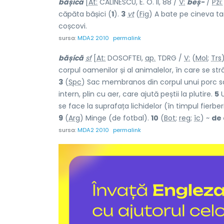
bășicá
[
At:
CĂLINESCU, E. O. II, 88 /
V:
beș-
/
Pzi:
căpăta bășici (
1
).
3
vt
(
Fig
) A bate pe cineva tar
coșcovi.
sursa:
MDA2 2010
permalink
bășícă
sf
[
At:
DOSOFTEI,
ap.
TDRG /
V:
(
Mol
;
Trs
corpul oamenilor și al animalelor, în care se st
3
(
Spc
) Sac membranos din corpul unui porc sau
intern, plin cu aer, care ajută peștii la plutire.
5
U
se face la suprafața lichidelor (în timpul fierber
9
(
Arg
) Minge (de fotbal).
10
(
Bot
;
reg
;
îc
) ~
de 
sursa:
MDA2 2010
permalink