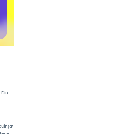
– Din
buințat
terie