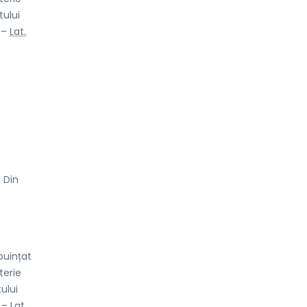
tului
 –
Lat.
– Din
buințat
terie
ului
 –
Lat.