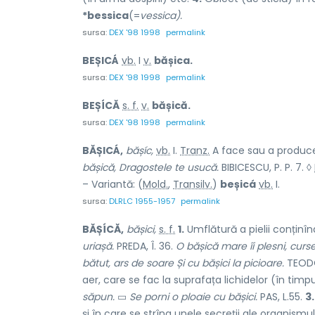
*bessica
(=
vessica).
sursa:
DEX '98 1998
permalink
BEȘICÁ
vb.
I
v.
bășica.
sursa:
DEX '98 1998
permalink
BEȘÍCĂ
s. f.
v.
bășică.
sursa:
DEX '98 1998
permalink
BĂȘICÁ,
bășíc,
vb.
I.
Tranz.
A face sau a produce
bășică, Dragostele te usucă.
BIBICESCU, P. P. 7. ◊
– Variantă: (
Mold.
,
Transilv.
)
beșicá
vb.
I.
sursa:
DLRLC 1955-1957
permalink
BĂȘÍCĂ,
bășici,
s. f.
1.
Umflătură a pielii conținîn
uriașă.
PREDA, Î. 36.
O bășică mare îi plesni, curse
bătut, ars de soare Și cu bășici la picioare.
TEODO
aer, care se fac la suprafața lichidelor (în timpul
săpun.
▭
Se porni o ploaie cu bășici.
PAS, L.55.
3.
și în care se strîng unele secreții ale organismul