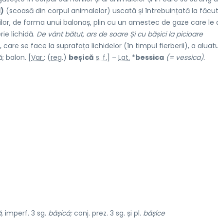
1)
(scoasă din corpul animalelor) uscată și întrebuințată la făcut
știlor, de forma unui balonaș, plin cu un amestec de gaze care le 
ie lichidă.
De vânt bătut, ars de soare Și cu bășici la picioare
care se face la suprafața lichidelor (în timpul fierberii), a aluatu
; balon. [
Var.
: (
reg.
)
beșícă
s. f.
] –
Lat.
*
bessica
(= vessica).
,
imperf. 3 sg.
bășicá;
conj. prez. 3 sg. și pl.
bășíce