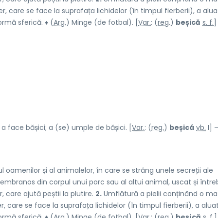
 care se face la suprafața lichidelor (în timpul fierberii), a alua
ormă sferică. ♦ (
Arg.
) Minge (de fotbal). [
Var.
: (
reg.
)
beșică
s. f.
]
 face bășici; a (se) umple de bășici. [
Var.
: (
reg.
)
beșicá
vb.
I] 
amenilor și al animalelor, în care se strâng unele secreții ale
mbranos din corpul unui porc sau al altui animal, uscat și între
 care ajută peștii la plutire.
2.
Umflătură a pielii conținând o ma
 care se face la suprafața lichidelor (în timpul fierberii), a aluat
ormă sferică. ♦ (
Arg.
) Minge (de fotbal). [
Var.
: (
reg.
)
beșícă
s. f.
]