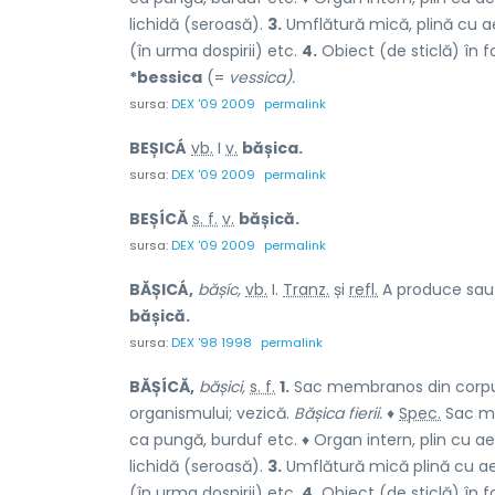
lichidă (seroasă).
3.
Umflătură mică, plină cu aer,
(în urma dospirii) etc.
4.
Obiect (de sticlă) în f
*bessica
(=
vessica).
sursa:
DEX '09 2009
permalink
BEȘICÁ
vb.
I
v.
bășica.
sursa:
DEX '09 2009
permalink
BEȘÍCĂ
s. f.
v.
bășică.
sursa:
DEX '09 2009
permalink
BĂȘICÁ,
bășíc,
vb.
I.
Tranz.
și
refl.
A produce sau a
bășică.
sursa:
DEX '98 1998
permalink
BĂȘÍCĂ,
bășici,
s. f.
1.
Sac membranos din corpul o
organismului; vezică.
Bășica fierii.
♦
Spec.
Sac me
ca pungă, burduf etc. ♦ Organ intern, plin cu aer,
lichidă (seroasă).
3.
Umflătură mică plină cu aer,
(în urma dospirii) etc.
4.
Obiect (de sticlă) în f