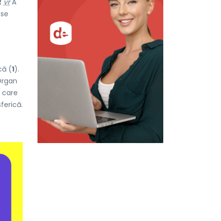
2
vr
A
 se
că (
1
).
rgan
 care
ferică.