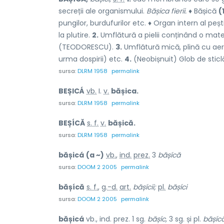
secreții ale organismului.
Bășica fierii.
♦ Bășică
(
pungilor, burdufurilor etc. ♦ Organ intern al pe
la plutire.
2.
Umflătură a pielii conținând o mater
(TEODORESCU).
3.
Umflătură mică, plină cu aer, 
urma dospirii) etc.
4.
(Neobișnuit) Glob de sticlă
sursa:
DLRM 1958
permalink
BEȘICÁ
vb.
I.
v.
bășica.
sursa:
DLRM 1958
permalink
BEȘÍCĂ
s. f.
v.
bășică.
sursa:
DLRM 1958
permalink
bășicá
(a ~)
vb.
,
ind.
prez.
3
bășícă
sursa:
DOOM 2 2005
permalink
bășícă
s. f.
,
g.-d.
art.
bășícii;
pl.
bășíci
sursa:
DOOM 2 2005
permalink
bășicá
vb., ind. prez. 1 sg.
bășíc,
3 sg. și pl.
bășícă