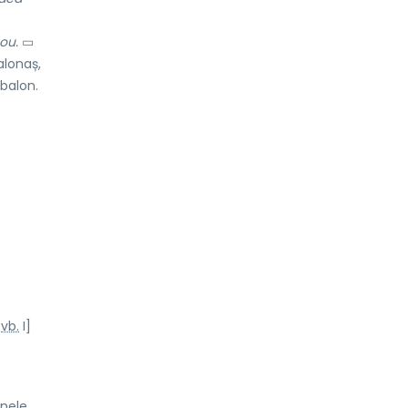
ou.
▭
alonaș,
 balon.
vb.
I]
unele