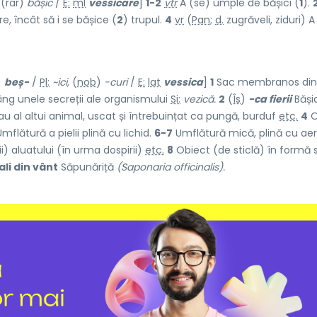
(rar)
bășic
/
E:
ml
vessicare
]
1-2
vtr
A (se) umple de bășici (
1
).
e, încât să i se bășice (
2
) trupul.
4
vr
(
Pan
;
d.
zugrăveli, ziduri) A
)
beș-
/
Pl:
~ici,
(
nob
)
-curi
/
E:
lat
vessica
]
1
Sac membranos din
râng unele secreții ale organismului
Si:
vezică.
2
(
Îs
)
-ca fierii
Băși
 al altui animal, uscat și întrebuințat ca pungă, burduf
etc.
4
O
mflătură a pielii plină cu lichid.
6-7
Umflătură mică, plină cu aer
ii) aluatului (în urma dospirii)
etc.
8
Obiect (de sticlă) în formă s
ali din vânt
Săpunăriță
(Saponaria officinalis).