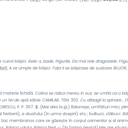
 cuiva bășici.
Rele-s, bade, frigurile, Da mai rele dragostele: Frigur
Refl.
A se umple de bășici.
Fața li se bășicase de sudoare.
BUJOR, 
d materie lichidă.
Colina se ridica mereu în sus; se umfla ca o bă
 un fel de apă sălcie.
CAMILAR, TEM. 302.
Cu dăsagii la spinare... D
RESCU, P. P. 307.
2.
(Mai ales la
pl.
) Balonașe, umflături mici, pli
 fierberii), a aluatului (în urma dospirii) etc.; bulbuci, clăbuci.
Bă
Sac membranos care se găsește în corpul oamenilor și al anima
ui.
Bășica udului. Bășica fierii.
▭ (în forma
beșică) Mie are să-mi