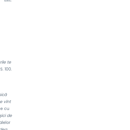
ile te
S. 100.
șică
e vînt
ne cu
șici de
lelor
 dea