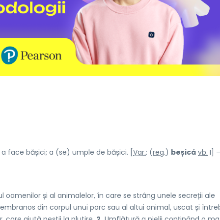
 face bășici; a (se) umple de bășici. [
Var.
: (
reg.
)
beșicá
vb.
I] 
amenilor și al animalelor, în care se strâng unele secreții ale
mbranos din corpul unui porc sau al altui animal, uscat și între
 care ajută peștii la plutire.
2.
Umflătură a pielii conținând o ma