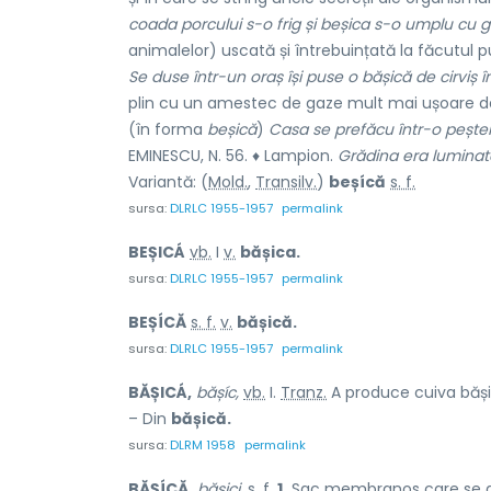
coada porcului s-o frig și beșica s-o umplu cu g
animalelor) uscată și întrebuințată la făcutul p
Se duse într-un oraș își puse o bășică de cirviș î
plin cu un amestec de gaze mult mai ușoare decî
(în forma
beșică
)
Casa se prefăcu într-o peșteră
EMINESCU, N. 56. ♦ Lampion.
Grădina era luminată 
Variantă: (
Mold.
,
Transilv.
)
beșícă
s. f.
sursa:
DLRLC 1955-1957
permalink
BEȘICÁ
vb.
I
v.
bășica.
sursa:
DLRLC 1955-1957
permalink
BEȘÍCĂ
s. f.
v.
bășică.
sursa:
DLRLC 1955-1957
permalink
BĂȘICÁ,
bășíc,
vb.
I.
Tranz.
A produce cuiva băși
– Din
bășică.
sursa:
DLRM 1958
permalink
BĂȘÍCĂ,
bășici,
s. f.
1.
Sac membranos care se găse