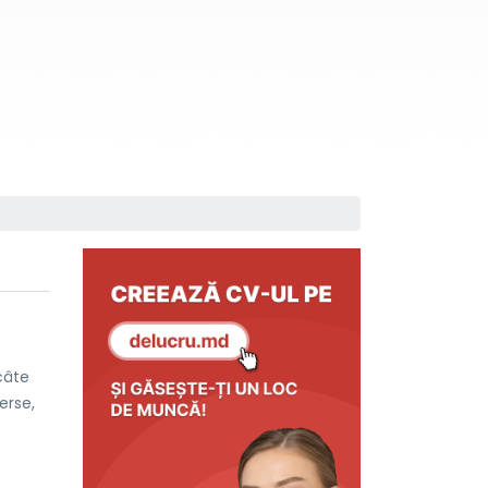
câte
erse,