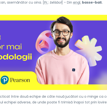
can, asemănător cu oina. [
Pr.
:
béĭsbol
] – Din
engl.
basse-ball.
cticat între două echipe de câte nouă jucători cu o minge ca 
l echipei adverse, de unde poate fi trimisă înapoi tot prin lovir