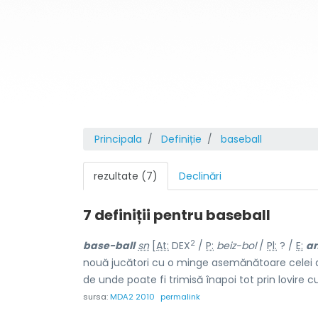
Principala
Definiție
baseball
rezultate (7)
Declinări
7 definiții pentru
baseball
2
base-ball
sn
[
At:
DEX
/
P:
beiz-bol
/
Pl:
? /
E:
a
nouă jucători cu o minge asemănătoare celei de
de unde poate fi trimisă înapoi tot prin lovire c
sursa:
MDA2 2010
permalink