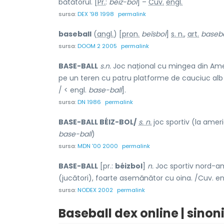
bătătorul. [
Pr.
:
béiz-bol
] –
Cuv.
engl.
sursa:
DEX '98 1998
permalink
baseball
(
angl.
) [
pron.
beĩsbol
]
s. n.
,
art.
baseba
sursa:
DOOM 2 2005
permalink
BASE-BALL
s.n.
Joc național cu mingea din Amer
pe un teren cu patru platforme de cauciuc alb la c
/ < engl.
base-ball
].
sursa:
DN 1986
permalink
BASE-BALL BÉIZ-BOL/
s. n.
joc sportiv (la amer
base-ball
)
sursa:
MDN '00 2000
permalink
BASE-BALL
[pr.:
béizbol
]
n.
Joc sportiv nord-am
(jucători), foarte asemănător cu oina. /Cuv. en
sursa:
NODEX 2002
permalink
Baseball dex online | sino