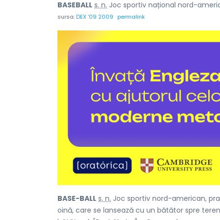
BASEBALL
s. n.
Joc sportiv național nord-ameri
sursa:
DEX '09 2009
permalink
BASE-BALL
s. n.
Joc sportiv nord-american, pra
oină, care se lansează cu un bătător spre terenu