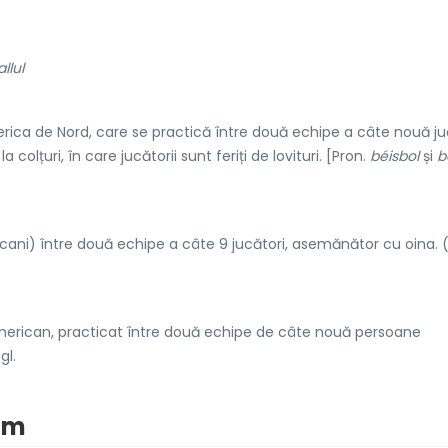
llul
ica de Nord, care se practică între două echipe a câte nouă ju
olțuri, în care jucătorii sunt feriți de lovituri. [Pron.
béisbol
și
b
icani) între două echipe a câte 9 jucători, asemănător cu oina. (
erican, practicat între două echipe de câte nouă persoane
gl.
nim