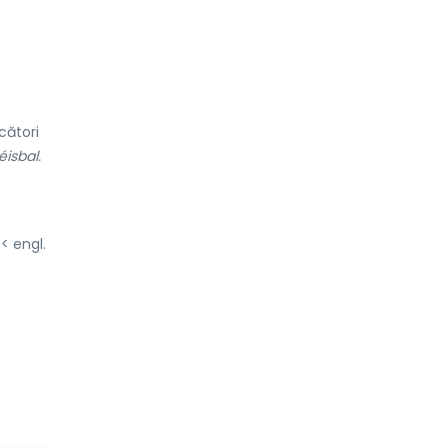
cători
éisbal.
< engl.