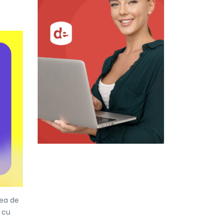
cea de
e cu