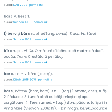
sursa:
DAR 2002
permalink
bărc
V.
berc 1.
sursa:
Scriban 1939
permalink
1) berc
și
bărc
n., pl.
urĭ
(ung.
berek
).
Trans.
Vc.
Zăvoi.
sursa:
Scriban 1939
permalink
bîrc
n., pl.
urĭ.
Olt.
O măsură cĭobănească maĭ mică decît
ocaŭa.
Trans.
Crestătură pe răboj.
sursa:
Scriban 1939
permalink
barc,
s.n. – v. bărc („desiș”).
sursa:
DRAM 2015 2015
permalink
bărc,
bărcuri,
(berc, barc), s.n. – (reg.) 1. Smârc, desiș, tufiș.
2. Pădurice. 3. Luncă plină cu bălți, mlaștini și ape
curgătoare. 4. Teren umed. ♦ (top.)
Barc,
pădure, tufișuri în
Vima Mare (Vișovan, 2008: 19). – Din magh.
berek
„pădurice