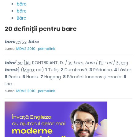
bărc
bârc
Bărc
20 definiții pentru
barc
barc
sn
vz
bărc
sursa:
MDA2 2010
permalink
1
bărc
sn
[
At:
PONTBRIANT, D. /
V:
berc, barc
/
Pl:
~uri
/
E:
mg
berek
] (
Mgm
; rar)
1
Tufiș.
2
Dumbravă.
3
Pădurice.
4
Lăstar.
5
Rediu.
6
Huciu.
7
Hugeag.
8
Pământ lunecos și moale.
9
Lac.
sursa:
MDA2 2010
permalink