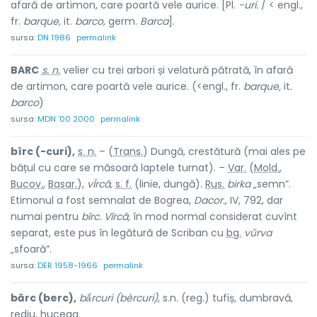
afară de artimon, care poartă vele aurice. [Pl.
-uri.
/ < engl.,
fr.
barque,
it.
barco,
germ.
Barca
].
sursa:
DN 1986
permalink
BARC
s. n.
velier cu trei arbori și velatură pătrată, în afară
de artimon, care poartă vele aurice. (<engl., fr.
barque,
it.
barco
)
sursa:
MDN '00 2000
permalink
bîrc (-curi),
s. n.
– (
Trans.
) Dungă, crestătură (mai ales pe
bățul cu care se măsoară laptele turnat). –
Var.
(
Mold.
,
Bucov.
,
Basar.
),
vÎrcă,
s. f.
(linie, dungă).
Rus.
birka
„semn”.
Etimonul a fost semnalat de Bogrea,
Dacor.,
IV, 792, dar
numai pentru
bîrc. Vîrcă,
în mod normal considerat cuvînt
separat, este pus în legătură de Scriban cu
bg.
vŭrva
„sfoară”.
sursa:
DER 1958-1966
permalink
bărc (berc),
bắrcuri (bércuri),
s.n. (reg.) tufiș, dumbravă,
rediu, huceag.