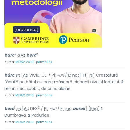
2
2
bărc
a
vz
berc
sursa:
MDA2 2010
permalink
bârc
sn
[
At:
VICIU, GL. /
Pl:
~uri
/
E:
nct
]
1
(
Trs
) Crestătură
făcută pe bățul cu care măsoară ciobanii nivelul laptelui.
2
Lemn mic, scobit, de prins albine.
sursa:
MDA2 2010
permalink
1
2
berc
sn
[
At:
DEX
/
Pl:
~uri
/
E:
mg
berek
] (
Reg
)
1
Dumbravă.
2
Pădurice.
sursa:
MDA2 2010
permalink