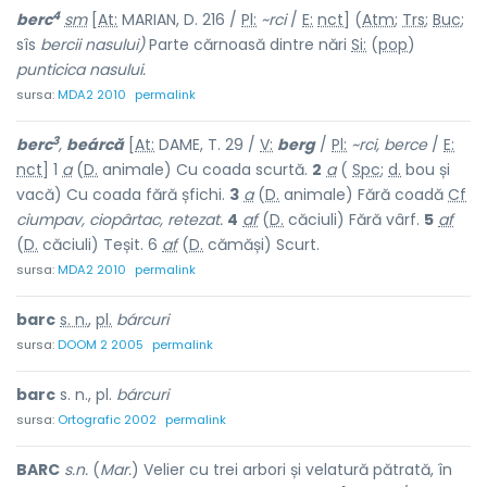
4
berc
sm
[
At:
MARIAN, D. 216 /
Pl:
~rci
/
E:
nct
] (
Atm
;
Trs
;
Buc
;
sîs
bercii nasului)
Parte cărnoasă dintre nări
Si:
(
pop
)
punticica nasului.
sursa:
MDA2 2010
permalink
3
berc
,
beárcă
[
At:
DAME, T. 29 /
V:
berg
/
Pl:
~rci, berce
/
E:
nct
] 1
a
(
D.
animale) Cu coada scurtă.
2
a
(
Spc
;
d.
bou și
vacă) Cu coada fără șfichi.
3
a
(
D.
animale) Fără coadă
Cf
ciumpav, ciopârtac, retezat.
4
af
(
D.
căciuli) Fără vârf.
5
af
(
D.
căciuli) Teșit. 6
af
(
D.
cămăși) Scurt.
sursa:
MDA2 2010
permalink
barc
s. n.
,
pl.
bárcuri
sursa:
DOOM 2 2005
permalink
barc
s. n., pl.
bárcuri
sursa:
Ortografic 2002
permalink
BARC
s.n.
(
Mar.
) Velier cu trei arbori și velatură pătrată, în