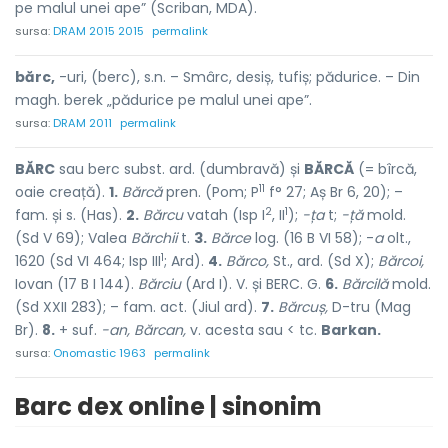
pe malul unei ape” (Scriban, MDA).
sursa:
DRAM 2015 2015
permalink
bărc,
-uri, (berc), s.n. – Smârc, desiș, tufiș; pădurice. – Din
magh. berek „pădurice pe malul unei ape”.
sursa:
DRAM 2011
permalink
BĂRC
sau berc subst. ard. (dumbravă) și
BĂRCĂ
(= bîrcă,
11
oaie creață).
1.
Bărcă
pren. (Pom; P
f° 27; Aș Br 6, 20); –
2
1
fam. și s. (Has).
2.
Bărcu
vatah (Isp I
, II
);
-ța
t;
-ță
mold.
(Sd V 69); Valea
Bărchii
t.
3.
Bărce
log. (16 B VI 58); -
a
olt.,
1
1620 (Sd VI 464; Isp III
; Ard).
4.
Bărco,
St., ard. (Sd X);
Bărcoi,
Iovan (17 B I 144).
Bărciu
(Ard I). V. și BERC. G.
6.
Bărcilă
mold.
(Sd XXII 283); – fam. act. (Jiul ard).
7.
Bărcuș,
D-tru (Mag
Br).
8.
+ suf.
-an, Bărcan,
v. acesta sau < tc.
Barkan.
sursa:
Onomastic 1963
permalink
Barc dex online | sinonim