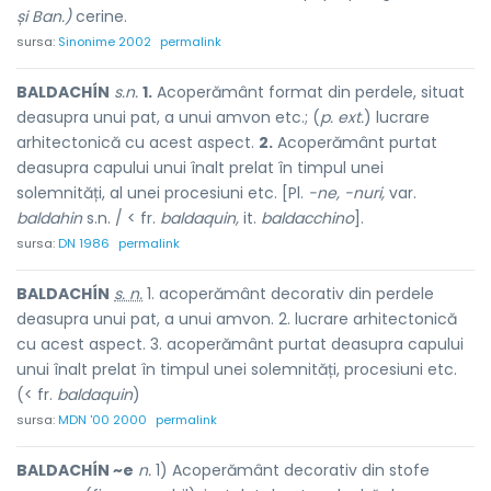
și Ban.)
cerine.
sursa:
Sinonime 2002
permalink
BALDACHÍN
s.n.
1.
Acoperământ format din perdele, situat
deasupra unui pat, a unui amvon etc.; (
p. ext.
) lucrare
arhitectonică cu acest aspect.
2.
Acoperământ purtat
deasupra capului unui înalt prelat în timpul unei
solemnități, al unei procesiuni etc. [Pl.
-ne, -nuri,
var.
baldahin
s.n. / < fr.
baldaquin,
it.
baldacchino
].
sursa:
DN 1986
permalink
BALDACHÍN
s. n.
1. acoperământ decorativ din perdele
deasupra unui pat, a unui amvon. 2. lucrare arhitectonică
cu acest aspect. 3. acoperământ purtat deasupra capului
unui înalt prelat în timpul unei solemnități, procesiuni etc.
(< fr.
baldaquin
)
sursa:
MDN '00 2000
permalink
BALDACHÍN ~e
n.
1) Acoperământ decorativ din stofe