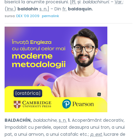
bisericii la anumite procesiuni. [
Pl.
și:
baldachinuri.
–
Var.
:
(
înv.
)
baldahin
s. n.
] – Din
fr.
baldaquin.
sursa:
DEX '09 2009
permalink
BALDACHÍN,
baldachine,
s. n.
1.
Acoperământ decorativ,
împodobit cu perdele, așezat deasupra unui tron, a unui
pat, a unui amvon, a unui catafalc etc.;
p. ext.
lucrare de