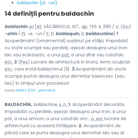
baldachin (pl. -uri)
14 definiții pentru
baldachin
baldachín
sn
[
At:
VĂCĂRESCUL, IST.,
ap.
TES. II, 290 /
V:
(
înv
)
-ahin
/
Pl:
~e, -uri
/
E:
fr
baldaquin,
it
baldacchino
]
1
Acoperământ (ornamental) susținut pe stâlpi, împodobit
cu stofe scumpe sau perdele, așezat deasupra unui tron
laic sau ecleziastic, a unui
pat
, a unui altar sau catafalc
etc.
2
(
Pex
) Lucrare de arhitectură în bronz, lemn sculptat
etc.
care imită baldachinul (
1
).
3
Acoperământ din stofe
scumpe purtat deasupra unui demnitar bisericesc (sau
laic) în timpul unor procesiuni.
sursa:
MDA2 2010
permalink
BALDACHÍN,
baldachine,
s. n.
1.
Acoperământ decorativ,
împodobit cu perdele, așezat deasupra unui tron, a unui
pat, a unui amvon, a unui catafalc etc.;
p. ext.
lucrare de
arhitectură cu această înfățișare.
2.
Acoperământ de
pânză care se purta deasupra unui demnitar laic sau al