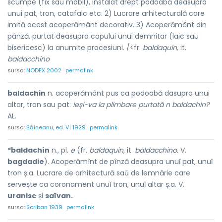
scumpe (fix sau mobil), instalat drept podoabă deasupra
unui pat, tron, catafalc etc. 2) Lucrare arhitecturală care
imită acest acoperământ decorativ. 3) Acoperământ din
pânză, purtat deasupra capului unui demnitar (laic sau
bisericesc) la anumite procesiuni. /<fr.
baldaquin,
it.
baldacchino
sursa:
NODEX 2002
permalink
baldachin
n. acoperământ pus ca podoabă d
a
supra unui
altar, tron sau pat:
ieși-va la plimbare purtată
n
baldachin?
AL.
sursa:
Șăineanu, ed. VI 1929
permalink
*baldachín
n., pl.
e
(fr.
baldaquin,
it.
baldacchino.
V.
bagdadie
). Acoperămînt de pînză deasupra unuĭ pat, unuĭ
tron ș.a. Lucrare de arhitectură saŭ de lemnărie care
servește ca coronament unuĭ tron, unuĭ altar ș.a. V.
uranisc
și
saĭvan.
sursa:
Scriban 1939
permalink