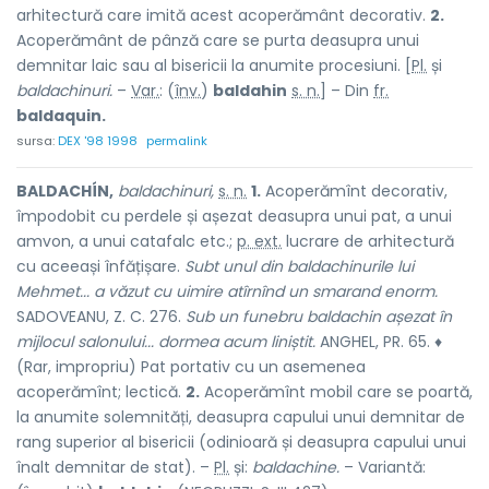
arhitectură care imită acest acoperământ decorativ.
2.
Acoperământ de pânză care se purta deasupra unui
demnitar laic sau al bisericii la anumite procesiuni. [
Pl.
și
baldachinuri.
–
Var.
: (
înv.
)
baldahin
s. n.
] – Din
fr.
baldaquin.
sursa:
DEX '98 1998
permalink
BALDACHÍN,
baldachinuri,
s. n.
1.
Acoperămînt decorativ,
împodobit cu perdele și așezat deasupra unui pat, a unui
amvon, a unui catafalc etc.;
p. ext.
lucrare de arhitectură
cu aceeași înfățișare.
Subt unul din baldachinurile lui
Mehmet... a văzut cu uimire atîrnînd un smarand enorm.
SADOVEANU, Z. C. 276.
Sub un funebru baldachin așezat în
mijlocul salonului... dormea acum liniștit.
ANGHEL, PR. 65. ♦
(Rar, impropriu) Pat portativ cu un asemenea
acoperămînt; lectică.
2.
Acoperămînt mobil care se poartă,
la anumite solemnități, deasupra capului unui demnitar de
rang superior al bisericii (odinioară și deasupra capului unui
înalt demnitar de stat). –
Pl.
și:
baldachine.
– Variantă: