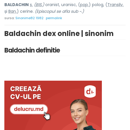
BALDACH
I
N
s.
(
BIS.
)
oranist, uranisc, (
pop.
) pol
o
g, (
Transilv.
și
Ban.
) cer
i
ne.
(Episcopul se afla sub ~.)
sursa:
Sinonime82 1982
permalink
Baldachin dex online | sinonim
Baldachin definitie