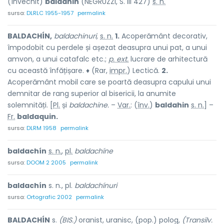
(învechit)
baldahin
(NEGRUZZI, S. III 427)
s. n.
sursa:
DLRLC 1955-1957
permalink
BALDACHÍN,
baldachinuri,
s. n.
1.
Acoperământ decorativ,
împodobit cu perdele și așezat deasupra unui pat, a unui
amvon, a unui catafalc etc.;
p. ext.
lucrare de arhitectură
cu această înfățișare. ♦ (Rar,
impr.
) Lectică.
2.
Acoperământ mobil care se poartă deasupra capului unui
demnitar de rang superior al bisericii, la anumite
solemnități. [
Pl.
și
baldachine.
–
Var.
: (
înv.
)
baldahin
s. n.
] –
Fr.
baldaquin.
sursa:
DLRM 1958
permalink
baldachín
s. n.
,
pl.
baldachíne
sursa:
DOOM 2 2005
permalink
baldachín
s. n., pl.
baldachínuri
sursa:
Ortografic 2002
permalink
BALDACHÍN
s.
(BIS.)
oranist, uranisc, (pop.) polog,
(Transilv.