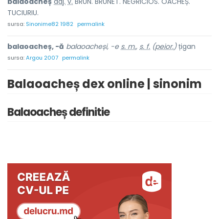
balao
a
cheș
adj.
v.
BRUN. BRUNET. NEGRICIOS. OACHEȘ.
TUCIURIU.
sursa:
Sinonime82 1982
permalink
balaoacheș, -ă
balaoacheși, -e
s. m.
,
s. f.
(
peior.
)
țigan
sursa:
Argou 2007
permalink
Balaoacheș dex online | sinonim
Balaoacheș definitie