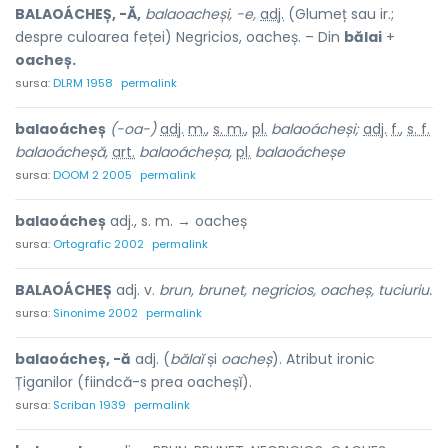
BALAOÁCHEȘ, -Ă,
balaoacheși, -e,
adj.
(Glumeț sau ir.;
despre culoarea feței) Negricios, oacheș. – Din
bălai
+
oacheș.
sursa:
DLRM 1958
permalink
balaoácheș
(-oa-)
adj.
m.
,
s. m.
,
pl.
balaoácheși;
adj.
f.
,
s. f.
balaoácheșă,
art.
balaoácheșa,
pl.
balaoácheșe
sursa:
DOOM 2 2005
permalink
balaoácheș
adj., s. m. → oacheș
sursa:
Ortografic 2002
permalink
BALAOÁCHEȘ
adj. v.
brun, brunet, negricios, oacheș, tuciuriu.
sursa:
Sinonime 2002
permalink
balaoácheș, -ă
adj. (
bălaĭ
și
oacheș
). Atribut ironic
Țiganilor (fiindcă-s prea oacheșĭ).
sursa:
Scriban 1939
permalink