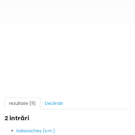
rezultate (11)
Declinări
2 intrări
balaoacheș (s.m.)