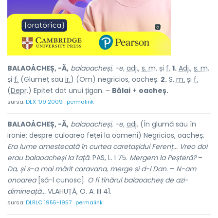
BALAOÁCHEȘ, -Ă,
balaoacheși, -e,
adj.
,
s. m.
și
f.
1.
Adj.
,
s. m.
și
f.
(Glumeț sau
ir.
) (Om) negricios, oacheș.
2.
S. m.
și
f.
(
Depr.
) Epitet dat unui țigan. –
Bălai
+
oacheș.
sursa:
DEX '09 2009
permalink
BALAOÁCHEȘ, -Ă,
balaoacheși, -e,
adj.
(În glumă sau în
ironie; despre culoarea feței la oameni) Negricios, oacheș.
Era lume amestecată în curtea caretașidui Ferenț... Vreo doi
erau balaoacheși la față.
PAS, L. I 75.
Mergem la Peșteră?
–
Da, și s-a mai mărit caravana, merge și d-l Dan.
–
N-am
onoarea
[să-l cunosc].
O fi tînărul balaoacheș de azi-
dimineață...
VLAHUȚĂ, O. A. III 41.
sursa:
DLRLC 1955-1957
permalink