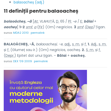
balaoacheș (adj.)
11 definiții pentru
balaoacheș
balaoácheș, ~ă
[
At:
VLAHUȚĂ,
D.
65 /
Pl:
~e
/
E:
bălai
+
oacheș
]
1-2
smf
,
a
(
Fir
) (Om) negricios.
3
smf
(
Dep
)
Țigan.
sursa:
MDA2 2010
permalink
BALAOÁCHEȘ, -Ă,
balaoacheși, -e,
adj.
,
s. m.
și
f.
1.
Adj.
,
s. m.
și
f.
(Glumeț sau ir.) (Om) negricios, oacheș.
2.
S. m.
și
f.
(
Depr.
) Epitet dat unui țigan. –
Bălai
+
oacheș.
sursa:
DEX '09 2009
permalink