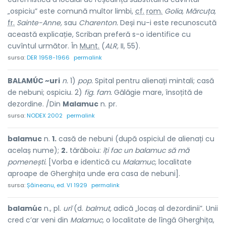
„ospiciu” este comună multor limbi,
cf.
rom.
Golia, Mărcuța,
fr.
Sainte-Anne,
sau
Charenton.
Deși nu-i este recunoscută
această explicație, Scriban preferă s-o identifice cu
cuvîntul următor. În
Munt.
(
ALR,
II, 55).
sursa:
DER 1958-1966
permalink
BALAMÚC ~uri
n.
1)
pop.
Spital pentru alienați mintali; casă
de nebuni; ospiciu. 2)
fig. fam.
Gălăgie mare, însoțită de
dezordine. /Din
Malamuc
n. pr.
sursa:
NODEX 2002
permalink
balamuc
n.
1.
casă de nebuni (după ospiciul de alienați cu
acelaș nume);
2.
tărăboiu:
îți fac un balamuc să mă
pomenești.
[Vorba e identică cu
Malamuc,
localitate
aproape de Gherghița unde era casa de nebuni].
sursa:
Șăineanu, ed. VI 1929
permalink
balamúc
n., pl.
urĭ
(d.
balmut,
adică „locaș al dezordinii”. Unii
cred c’ar veni din
Malamuc,
o localitate de lîngă Gherghița,