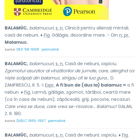
BALAMÚC,
balamucuri,
s. n.
Clinică pentru alienați mintali;
casă de nebuni. ♦
Fig.
Gălăgie, dezordine mare. – Din
n. pr.
Malamuc.
sursa:
DEX '98 1998
permalink
BALAMÚC,
balamucuri,
s. n.
Casă de nebuni, ospiciu.
Zgomotul asurzitor al vînzătorilor de jurnale, care, alergînd ca
niște scăpați din balamuc, strigau cît le lua gura...
D.
ZAMFIRESCU, R. 5. ◊
Expr.
A fi bun de (dus la) balamuc =
a fi
nebun. ♦
Fig.
Larmă, gălăgie, zgomot, tărăboi, ceartă mare
(ca în casa de nebuni); zăpăceală, griji, pacoste, necazuri.
Care vrea se duce, care vrea se-ntoarce... Balamuc!
GALAN,
Z. R. 180.
sursa:
DLRLC 1955-1957
permalink
BALAMÚC,
balamucuri,
s. n.
Casă de nebuni; ospiciu. ♦
Fig.