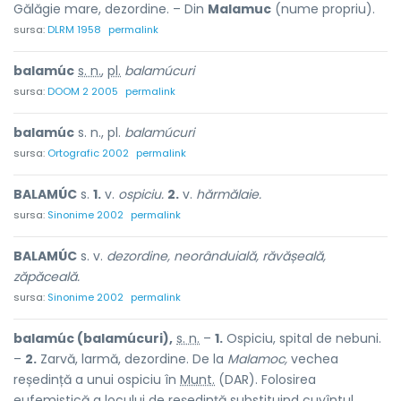
Gălăgie mare, dezordine. – Din
Malamuc
(nume propriu).
sursa:
DLRM 1958
permalink
balamúc
s. n.
,
pl.
balamúcuri
sursa:
DOOM 2 2005
permalink
balamúc
s. n., pl.
balamúcuri
sursa:
Ortografic 2002
permalink
BALAMÚC
s.
1.
v.
ospiciu.
2.
v.
hărmălaie.
sursa:
Sinonime 2002
permalink
BALAMÚC
s. v.
dezordine, neorânduială, răvășeală,
zăpăceală.
sursa:
Sinonime 2002
permalink
balamúc (balamúcuri),
s. n.
–
1.
Ospiciu, spital de nebuni.
–
2.
Zarvă, larmă, dezordine. De la
Malamoc,
vechea
reședință a unui ospiciu în
Munt.
(DAR). Folosirea
eufemistică a locului de reședință substituind cuvîntul