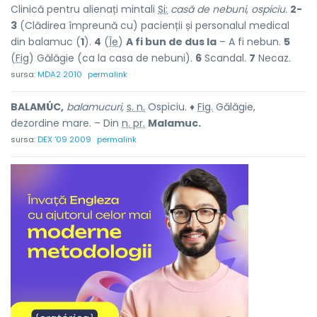
Clinică pentru alienați mintali
Si:
casă de nebuni, ospiciu.
2-
3
(Clădirea împreună cu) pacienții și personalul medical
din balamuc (
1
).
4
(
Îe
)
A fi bun de dus la
– A fi nebun.
5
(
Fig
) Gălăgie (ca la casa de nebuni).
6
Scandal.
7
Necaz.
sursa:
MDA2 2010
permalink
BALAMÚC,
balamucuri,
s. n.
Ospiciu. ♦
Fig.
Gălăgie,
dezordine mare. – Din
n. pr.
Malamuc.
sursa:
DEX '09 2009
permalink