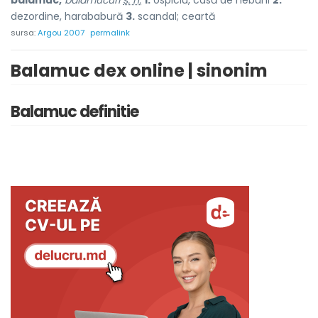
balamuc,
balamucuri
s. n.
1.
ospiciu, casă de nebuni
2.
dezordine, harababură
3.
scandal; ceartă
sursa:
Argou 2007
permalink
Balamuc dex online | sinonim
Balamuc definitie