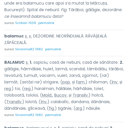
unde era balamucu care apoi s’a mutat la Mărcuța,
București). Spital de nebunĭ.
Fig.
Tărăboi, gălăgie, dezordine:
ce înseamnă balamucu ăsta?
sursa:
Scriban 1939
permalink
balam
u
c
s.
v.
DEZORDINE. NEORÎNDUIALĂ. RĂVĂȘEALĂ.
ZĂPĂCEALĂ.
sursa:
Sinonime82 1982
permalink
BALAM
U
C
s.
1.
ospiciu, casă de nebuni, casă de sănătate.
2.
gălăgie, hărmălaie, huiet, larmă, scandal, tămbălău, tărăboi,
tevatură, tumult, vacarm, vuiet, zarvă, zgomot, (rar)
l
a
rmăt, (astăzi rar) strig
a
re, (
pop.
și
fam.
) chilom
a
n, (
înv.
și
reg.
) toi, (
reg.
) haraim
a
n, hălăl
a
ie, hărhăl
a
ie, t
o
iet,
tolobo
a
tă, tolol
o
i, (
Mold.
,
Bucov.
și
Transilv.
) h
o
lcă,
(
Transilv.
) l
o
lotă, (
înv.
) calabal
î
c, dandan
a
, dănăn
a
ie,
dăndăn
a
ie, gîlce
a
vă, (
fig.
) țigăn
i
e, (
arg.
) năsul
i
e.
sursa:
Sinonime82 1982
permalink