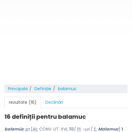
Principala
Definiție
balamuc
rezultate (16)
Declinări
16 definiții pentru
balamuc
balamúc
sn
[
At:
CONV. LIT. XVI, 118/
Pl:
~uri
/
E:
Malamuc
]
1