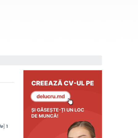
le
]
1