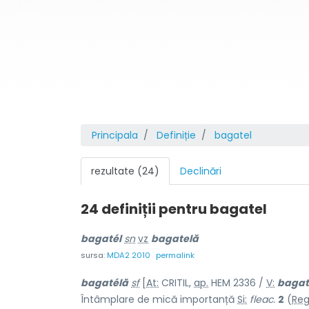
Principala
Definiție
bagatel
rezultate (24)
Declinări
24 definiții pentru
bagatel
bagatél
sn
vz
bagatelă
sursa:
MDA2 2010
permalink
bagatélă
sf
[
At:
CRITIL,
ap.
HEM 2336 /
V:
bagat
Întâmplare de mică importanță
Si:
fleac.
2
(
Re