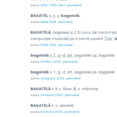
sursa:
DLRLC 1955-1957
permalink
BAGATÉL
s. n.
v.
bagatelă.
sursa:
DLRM 1958
permalink
BAGATÉLĂ,
bagatele,
s. f.
1.
Lucru de mică impor
compoziție muzicală pe o temă ușoară. [
Var.
:
b
sursa:
DLRM 1958
permalink
bagatélă
s. f.
,
g.-d.
art.
bagatélei;
pl.
bagatéle
sursa:
DOOM 2 2005
permalink
bagatélă
s. f., g.-d. art.
bagatélei;
pl.
bagatéle
sursa:
Ortografic 2002
permalink
BAGATÉLĂ
s.
1.
v.
fleac.
2.
v.
mărunțiș.
sursa:
Sinonime 2002
permalink
BAGATÉLĂ
s. v.
dantelă.
sursa:
Sinonime 2002
permalink