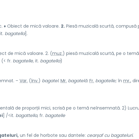
c. ♦ Obiect de mică valoare.
2.
Piesă muzicală scurtă, compusă 
it.
bagatella
].
iect de mică valoare. 2. (
muz.
) piesă muzicală scurtă, pe o temă
 (< fr.
bagatelle,
it.
bagatella
)
semnat. –
Var.
(
înv.
)
bagatel.
Mr.
bagatelă.
Fr.
bagatelle;
în
mr.
, di
ntală de proporții mici, scrisă pe o temă neînsemnată. 2) Lucr
ei
] /<it.
bagattella,
fr.
bagatelle
ateluri,
un fel de horbote sau dantele:
cearșaf cu bagateluri.