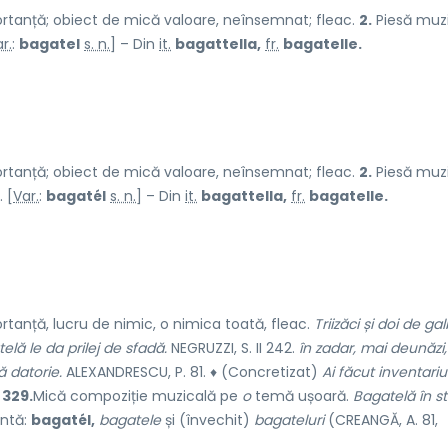
tanță; obiect de mică valoare, neînsemnat; fleac.
2.
Piesă muz
r.
:
bagatel
s. n.
] – Din
it.
bagattella,
fr.
bagatelle.
tanță; obiect de mică valoare, neînsemnat; fleac.
2.
Piesă muz
 [
Var.
:
bagatél
s. n.
] – Din
it.
bagattella,
fr.
bagatelle.
tanță, lucru de nimic, o nimica toată, fleac.
Triizăci și doi de gal
elă le da prilej de sfadă.
NEGRUZZI, S. II 242.
în zadar, mai deunăzi
ă datorie.
ALEXANDRESCU, P. 81. ♦ (Concretizat)
Ai făcut inventariu
 329.
Mică compoziție muzicală pe
o
temă ușoară.
Bagatelă în sti
antă:
bagatél,
bagatele
și (învechit)
bagateluri
(CREANGĂ, A. 81,