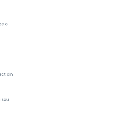
pe o
rect din
u sau