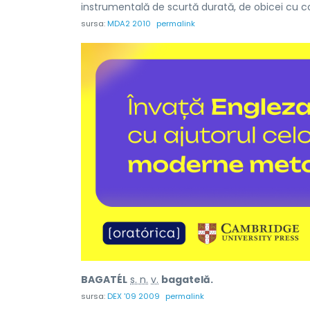
instrumentală de scurtă durată, de obicei cu con
sursa:
MDA2 2010
permalink
BAGATÉL
s. n.
v.
bagatelă.
sursa:
DEX '09 2009
permalink