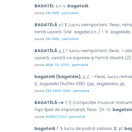
BAGATÉL
s.n.
v.
bagatelă.
sursa:
DN 1986
permalink
BAGATÉLĂ
s.f.
1.
Lucru neimportant; fleac, nimi
temă ușoară. [Var.
bagatel
s.n. / < fr.
bagatelle,
sursa:
DN 1986
permalink
BAGATÉLĂ
s. f.
1. lucru neimportant; fleac. ◊ ob
ușoară, variată ca expresie și formă; bluetă (2).
sursa:
MDN '00 2000
permalink
bagatélă (bagatéle),
s. f.
– Fleac, lucru neîn
it.
bagatella
(Ruffini 338).
Der.
bagateliza,
vb.
sursa:
DER 1958-1966
permalink
BAGATÉLĂ ~e
f.
1) Compoziție muzical-instrume
fapt lipsit de importanță; fleac. [G.-D.
bagatel
sursa:
NODEX 2002
permalink
bagatelă
f.
1.
lucru de puțină valoare;
2.
pl.
bag