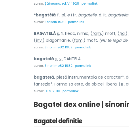
sursa:
Șăineanu, ed. VI 1929
permalink
*bagatélă
f., pl.
e
(fr.
bagatelle,
d. it.
bagattella
sursa:
Scriban 1939
permalink
BAGAT
E
LĂ
s.
1.
fleac, nimic, (
fam.
) moft, (
fig.
)
(
înv.
) blagoman
i
e, (
fam.
) moft.
(Nu te lega de 
sursa:
Sinonime82 1982
permalink
bagat
e
lă
s.
v.
DANTELĂ.
sursa:
Sinonime82 1982
permalink
bagatelă,
piesă instrumentală de caracter*, de
fantezie*. Forma sa este, de obicei, liberă. (
B.
au
sursa:
DTM 2010
permalink
Bagatel dex online | sinon
Bagatel definitie