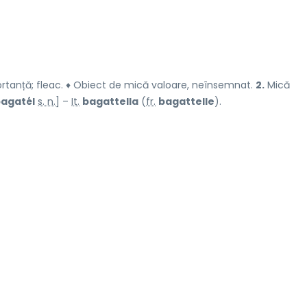
tanță; fleac. ♦ Obiect de mică valoare, neînsemnat.
2.
Mică
agatél
s. n.
] –
It.
bagattella
(
fr.
bagattelle
).