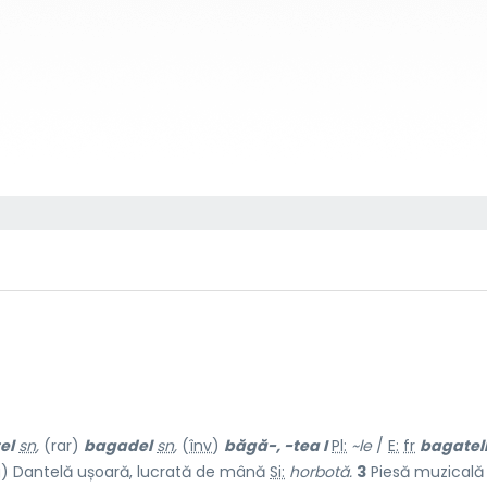
el
sn
,
(rar)
bagadel
sn
,
(
înv
)
băgă-, -tea I
Pl:
~le
/
E:
fr
bagatel
g
) Dantelă ușoară, lucrată de mână
Si:
horbotă.
3
Piesă muzicală