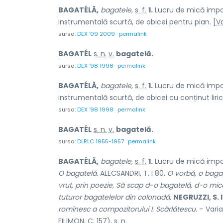
BAGATÉLĂ,
bagatele,
s. f.
1.
Lucru de mică impor
instrumentală scurtă, de obicei pentru pian. [
Va
sursa:
DEX '09 2009
permalink
BAGATÉL
s. n.
v.
bagatelă.
sursa:
DEX '98 1998
permalink
BAGATÉLĂ,
bagatele,
s. f.
1.
Lucru de mică impor
instrumentală scurtă, de obicei cu conținut liric.
sursa:
DEX '98 1998
permalink
BAGATÉL
s. n.
v.
bagatelă.
sursa:
DLRLC 1955-1957
permalink
BAGATÉLĂ,
bagatele,
s. f.
1.
Lucru de mică impor
O bagatelă.
ALECSANDRI, T. I 80.
O vorbă, o bagat
vrut, prin poezie, Să scap d-o bagatelă, d-o mic
tuturor bagatelelor din colonadă.
NEGRUZZI, S. I
romînesc a compozitorului I. Scărlătescu.
– Vari
FILIMON, C. 157),
s. n.