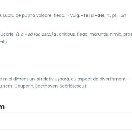
). Lucru de puțină valoare, fleac. – Vulg.
-tel
și
-del,
n., pl. -
urĭ.
 jucăr
i
e.
(E o ~ să fac asta.)
2.
chițibuș, fleac, mărunțiș, nimic, pros
~e.)
 mici dimensiuni și relativ ușoară, cu aspect de divertisment-
 scris: Couperin, Beethoven, Scărlătescu).
im