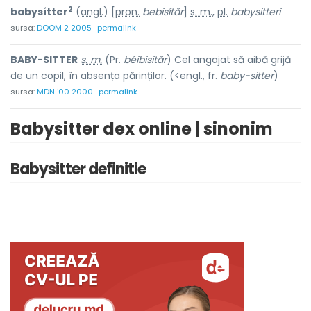
2
babysítter
(
angl.
) [
pron.
bebisítăr
]
s. m.
,
pl.
babysitteri
sursa:
DOOM 2 2005
permalink
BABY-SITTER
s. m.
(Pr.
béibisităr
) Cel angajat să aibă grijă
de un copil, în absența părinților. (<engl., fr.
baby-sitter
)
sursa:
MDN '00 2000
permalink
Babysitter dex online | sinonim
Babysitter definitie