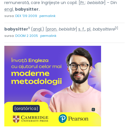
remunerată, care îngrijește un copil. [
Pr.
:
bebisităr
] – Din
engl.
babysitter.
sursa:
DEX '09 2009
permalink
1
[1]
babysítter
(
angl.
) [
pron.
bebisítăr
]
s. f.
,
pl.
babysíttere
sursa:
DOOM 2 2005
permalink