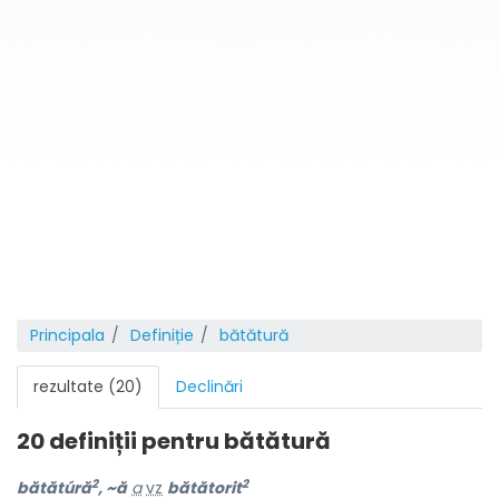
Principala
Definiție
bătătură
rezultate (20)
Declinări
20 definiții pentru
bătătură
2
2
bătătúră
, ~ă
a
vz
bătătorit