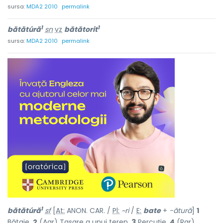
sursa:
MDA2 2010
permalink
1
1
bătătúră
sn
vz
bătătorit
sursa:
MDA2 2010
permalink
1
bătătúră
sf
[
At:
ANON. CAR. /
Pl:
~ri
/
E:
bate
+
-ătură
]
1
Bătaie.
2
(
Agr
) Tasare a unui teren.
3
Percuție.
4
(Rar)