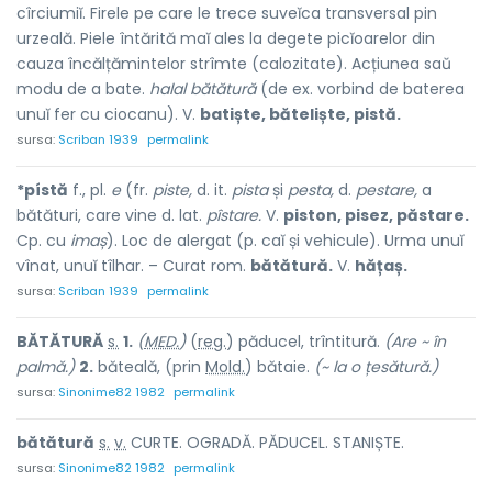
cîrciumiĭ. Firele pe care le trece suveĭca transversal pin
urzeală. Piele întărită maĭ ales la degete picĭoarelor din
cauza încălțămintelor strîmte (calozitate). Acțiunea saŭ
modu de a bate.
halal bătătură
(de ex. vorbind de baterea
unuĭ fer cu ciocanu). V.
batiște, băteliște, pistă.
sursa:
Scriban 1939
permalink
*pístă
f., pl.
e
(fr.
piste,
d. it.
pista
și
pesta,
d.
pestare,
a
bătături, care vine d. lat.
pîstare.
V.
piston, pisez, păstare.
Cp. cu
imaș
). Loc de alergat (p. caĭ și vehicule). Urma unuĭ
vînat, unuĭ tîlhar. – Curat rom.
bătătură.
V.
hățaș.
sursa:
Scriban 1939
permalink
BĂTĂT
U
RĂ
s.
1.
(
MED.
)
(
reg.
) păduc
e
l, trîntit
u
ră.
(Are ~ în
palmă.)
2.
băteală, (prin
Mold.
) băt
a
ie.
(~ la o țesătură.)
sursa:
Sinonime82 1982
permalink
bătăt
u
ră
s.
v.
CURTE. OGRADĂ. PĂDUCEL. STANIȘTE.
sursa:
Sinonime82 1982
permalink