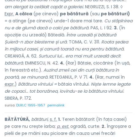
am alergat la celălalt capăt a galeriei.
NEGRUZZI, S. I 38. ◊
Expr.
A călca
(pe cineva)
pe bătătură
(sau
pe bătături)
= a atinge (pe cineva) unde-1 doare mai tare.
Cu stăpînirea
nu e de glumă dacă o calci pe bătătură.
PAS, L. I 92.
3.
(În
opoziție cu urzeală) Băteală.
Între urzeală și bătătură
Șuieră-n zbor blesteme și ură.
TOMA, C. V. 311.
Roata ședea
în mijlocul casei, și canură toarsă nu era pentru bătătură.
CREANGĂ, A. 62.
Surtucul lui... era mai mult urzeală decît
bătătură.
EMINESCU, N. 42.
4.
(Rar) Bătaie, ciocănire (în ușă,
în fereastră etc.).
Auzind zmeii cei din curți bătătura în
poartă, se minunară.
RETEGANUL, P. V 71.
4.
(Rar, numai în
expr.
)
Bătătura vîntului =
bătaia vîntului.
Niște lemne legate
de copaci... tot bonzănea, lovindu-se la bătătura vîntului.
SBIERA, P. 172.
sursa:
DLRLC 1955-1957
permalink
BĂTĂTÚRĂ,
bătături,
s. f.
1.
Teren bătătorit (în fața casei)
pe care nu crește iarba;
p. ext.
ogradă, curte.
2.
Îngroșare a
pielii de pe mâini sau picioare din cauza unei frecări