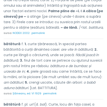
unde nu crește iarbă; curte. 2) Porțiune de piele (pe corpul
omului sau al animalelor) întărită și îngroșată sub acțiunea
unor factori externi nocivi.
Palme pline de ~i. ◊ A călca (pe
cineva) pe ~
a atinge (pe cineva) unde-l doare; a supăra
tare. 3) Firele care se introduc cu suveica prin rostul urzelii
pentru a obține țesătura; băteală.
~ de lână.
/<lat.
battitura,
sursa:
NODEX 2002
permalink
bătătură
f.
1.
curte țărănească, în special partea
bătătorită a curții dinaintea casei:
are vite în bătătură;
2.
curte pe lângă o cârciumă, unde se joacă:
flăcăii joacă în
bătătură;
3.
firul de tort care se petrece cu ajutorul suveicii
prin rostul întins pe răsboiu:
bătătura e de bumbac și
urzeala de in;
4.
piele groasă sau carne întărită, ce se face
la mâini, ori la picioare (de mult umblet sau de mult lucru):
am bătături;
5.
crengi uscate, căzute din arbori:
o babă
aduna bătături.
[Lat. BATTITURA].
sursa:
Șăineanu, ed. VI 1929
permalink
bătătúră
f. pl.
urĭ
(d.
bat
). Curte, locu din fața caseĭ, a