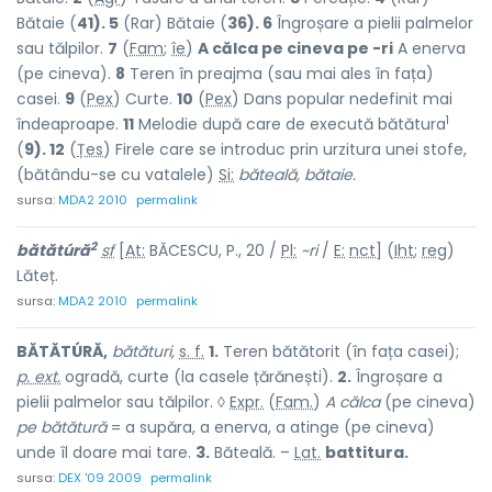
Bătaie (
41). 5
(Rar) Bătaie (
36). 6
Îngroșare a pielii palmelor
sau tălpilor.
7
(
Fam
;
îe
)
A călca pe cineva pe -ri
A enerva
(pe cineva).
8
Teren în preajma (sau mai ales în fața)
casei.
9
(
Pex
) Curte.
10
(
Pex
) Dans popular nedefinit mai
1
îndeaproape.
11
Melodie după care de execută bătătura
(
9). 12
(
Țes
) Firele care se introduc prin urzitura unei stofe,
(bătându-se cu vatalele)
Si:
băteală, bătaie.
sursa:
MDA2 2010
permalink
2
bătătúră
sf
[
At:
BĂCESCU, P., 20 /
Pl:
~ri
/
E:
nct
] (
Iht
;
reg
)
Lăteț.
sursa:
MDA2 2010
permalink
BĂTĂTÚRĂ,
bătături,
s. f.
1.
Teren bătătorit (în fața casei);
p. ext.
ogradă, curte (la casele țărănești).
2.
Îngroșare a
pielii palmelor sau tălpilor. ◊
Expr.
(
Fam.
)
A călca
(pe cineva)
pe bătătură
= a supăra, a enerva, a atinge (pe cineva)
unde îl doare mai tare.
3.
Băteală. –
Lat.
battitura.
sursa:
DEX '09 2009
permalink