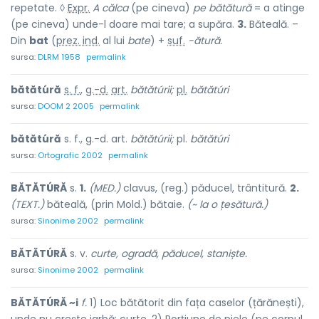
repetate. ◊
Expr.
A călca
(pe cineva)
pe bătătură
= a atinge
(pe cineva) unde-l doare mai tare; a supăra.
3.
Băteală. –
Din
bat
(
prez. ind.
al lui
bate
) +
suf.
-ătură.
sursa:
DLRM 1958
permalink
bătătúră
s. f.
,
g.-d.
art.
bătătúrii;
pl.
bătătúri
sursa:
DOOM 2 2005
permalink
bătătúră
s. f., g.-d. art.
bătătúrii;
pl.
bătătúri
sursa:
Ortografic 2002
permalink
BĂTĂTÚRĂ
s.
1.
(MED.)
clavus, (reg.) păducel, trântitură.
2.
(TEXT.)
băteală, (prin Mold.) bătaie.
(~ la o țesătură.)
sursa:
Sinonime 2002
permalink
BĂTĂTÚRĂ
s. v.
curte, ogradă, păducel, staniște.
sursa:
Sinonime 2002
permalink
BĂTĂTÚRĂ ~i
f.
1) Loc bătătorit din fața caselor (țărănești),