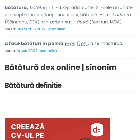
bătătúră,
bătături,
s.f. – 1. Ogradă, curte. 2. Firele rezultate
din pieptănarea cânepii sau inului; băteală. – Lat.
battitura
(Șăineanu, DEX); din
bate
+ suf. -
ătură
(Scriban, MDA).
sursa:
DRAM 2015 2015
permalink
a face bătături în palmă
expr.
(
iron.
)
a se masturba.
sursa:
Argou 2007
permalink
Bătătură dex online | sinonim
Bătătură definitie