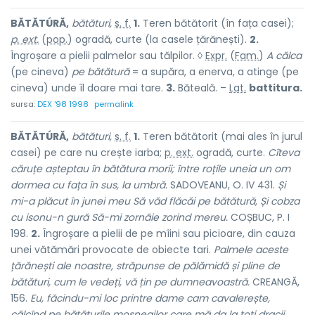
BĂTĂTÚRĂ,
bătături,
s. f.
1.
Teren bătătorit (în fața casei);
p. ext.
(
pop.
) ogradă, curte (la casele țărănești).
2.
Îngroșare a pielii palmelor sau tălpilor. ◊
Expr.
(
Fam.
)
A călca
(pe cineva)
pe bătătură
= a supăra, a enerva, a atinge (pe
cineva) unde îl doare mai tare.
3.
Băteală. –
Lat.
battitura.
sursa:
DEX '98 1998
permalink
BĂTĂTÚRĂ,
bătături,
s. f.
1.
Teren bătătorit (mai ales în jurul
casei) pe care nu crește iarba;
p. ext.
ogradă, curte.
Cîteva
căruțe așteptau în bătătura morii; între roțile uneia un om
dormea cu fața în sus, la umbră.
SADOVEANU, O. IV 431.
Și
mi-a plăcut în junei meu Să văd flăcăi pe bătătură, Și cobza
cu isonu-n gură Să-mi zornăie zorind mereu.
COȘBUC, P. I
198.
2.
Îngroșare a pielii de pe mîini sau picioare, din cauza
unei vătămări provocate de obiecte tari.
Palmele aceste
țărănești ale noastre, străpunse de pălămidă și pline de
bătături, cum le vedeți, vă țin pe dumneavoastră.
CREANGĂ,
156.
Eu, făcindu-mi loc printre dame cam cavalerește,
călcînd pe bătăturile moșnegilor care mă da la toți dracii...