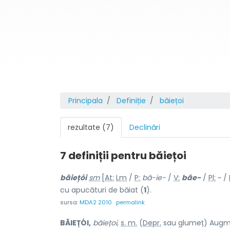
Principala
Definiție
băiețoi
rezultate (7)
Declinări
7 definiții pentru
băiețoi
băiețói
sm
[
At:
Lm
/
P:
bă-ie-
/
V:
băe-
/
Pl:
~ /
cu apucături de băiat (
1
).
sursa:
MDA2 2010
permalink
BĂIEȚÓI,
băiețoi,
s. m.
(
Depr.
sau glumeț) Augme