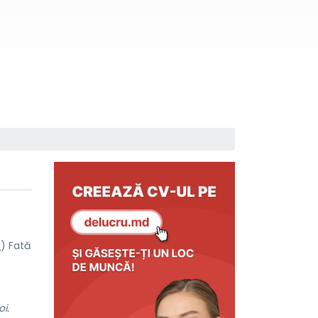
p
) Fată
oi.