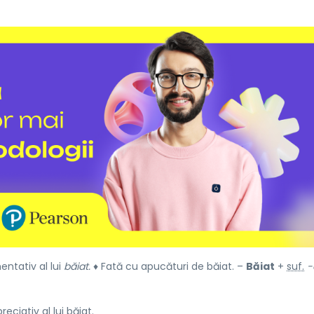
ntativ al lui
băiat.
♦ Fată cu apucături de băiat. –
Băiat
+
suf.
-
eciativ al lui
băiat.