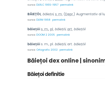
sursa:
DLRLC 1955-1957
permalink
BĂIEȚÓI,
băiețoi,
s. m.
(
Depr.
) Augmentativ al l
sursa:
DLRM 1958
permalink
băiețói
s. m.
,
pl.
băiețói,
art.
băiețóii
sursa:
DOOM 2 2005
permalink
băiețói
s. m., pl.
băiețói,
art.
băiețóii
sursa:
Ortografic 2002
permalink
Băiețoi dex online | sinoni
Băiețoi definitie