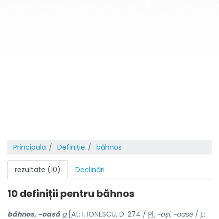
Principala
Definiție
băhnos
rezultate (10)
Declinări
10 definiții pentru
băhnos
băhn
o
s, ~o
a
să
a
[
At:
I. IONESCU, D. 274 /
Pl:
~
o
și, ~o
a
se
/
E: