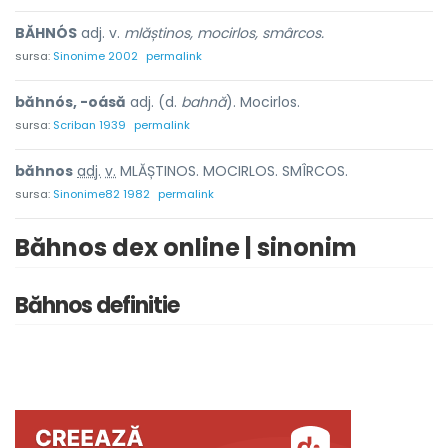
BĂHNÓS
adj. v.
mlăștinos, mocirlos, smârcos.
sursa:
Sinonime 2002
permalink
băhnós, -oásă
adj. (d.
bahnă
). Mocirlos.
sursa:
Scriban 1939
permalink
băhn
o
s
adj.
v.
MLĂȘTINOS. MOCIRLOS. SMÎRCOS.
sursa:
Sinonime82 1982
permalink
Băhnos dex online | sinonim
Băhnos definitie