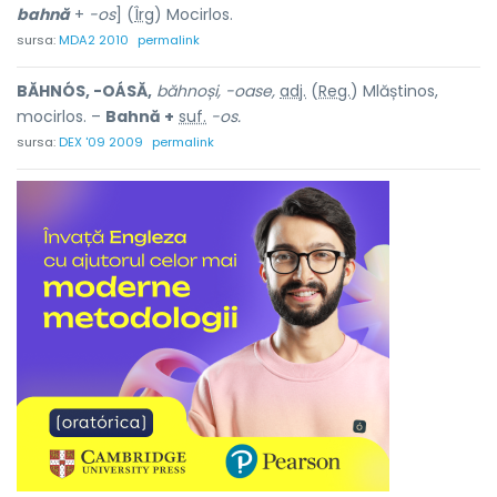
bahnă
+
-os
] (
Îrg
) Mocirlos.
sursa:
MDA2 2010
permalink
BĂHNÓS, -OÁSĂ,
băhnoși, -oase,
adj.
(
Reg.
) Mlăștinos,
mocirlos. –
Bahnă +
suf.
-os.
sursa:
DEX '09 2009
permalink