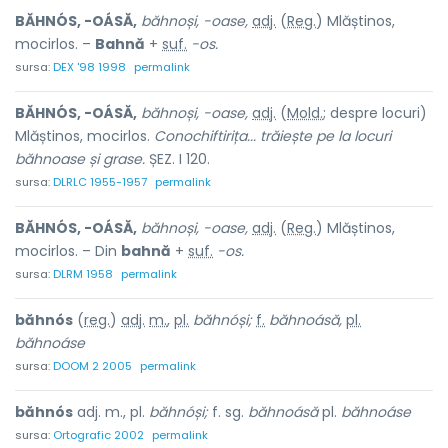
BĂHNÓS, -OÁSĂ,
băhnoși, -oase,
adj.
(
Reg.
) Mlăștinos,
mocirlos. –
Bahnă
+
suf.
-os.
sursa:
DEX '98 1998
permalink
BĂHNÓS, -OÁSĂ,
băhnoși, -oase,
adj.
(
Mold.
; despre locuri)
Mlăștinos, mocirlos.
Conochiftirița... trăiește pe la locuri
băhnoase și grase.
ȘEZ. I 120.
sursa:
DLRLC 1955-1957
permalink
BĂHNÓS, -OÁSĂ,
băhnoși, -oase,
adj.
(
Reg.
) Mlăștinos,
mocirlos. – Din
bahnă
+
suf.
-os.
sursa:
DLRM 1958
permalink
băhnós
(
reg.
)
adj.
m.
,
pl.
băhnóși;
f.
băhnoásă,
pl.
băhnoáse
sursa:
DOOM 2 2005
permalink
băhnós
adj. m., pl.
băhnóși;
f. sg.
băhnoásă
pl.
băhnoáse
sursa:
Ortografic 2002
permalink