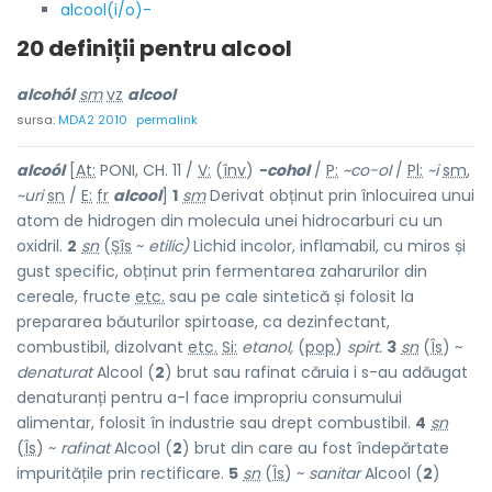
alcool(i/o)-
20 definiții pentru
alcool
alcohól
sm
vz
alcool
sursa:
MDA2 2010
permalink
alcoól
[
At:
PONI, CH. 11 /
V:
(
înv
)
-cohol
/
P:
~co-ol
/
Pl:
~i
sm
,
~uri
sn
/
E:
fr
alcool
]
1
sm
Derivat obținut prin înlocuirea unui
atom de hidrogen din molecula unei hidrocarburi cu un
oxidril.
2
sn
(
Șîs
~
etilic)
Lichid incolor, inflamabil, cu miros și
gust specific, obținut prin fermentarea zaharurilor din
cereale, fructe
etc.
sau pe cale sintetică și folosit la
prepararea băuturilor spirtoase, ca dezinfectant,
combustibil, dizolvant
etc.
Si:
etanol,
(
pop
)
spirt.
3
sn
(
Îs
) ~
denaturat
Alcool (
2
) brut sau rafinat căruia i s-au adăugat
denaturanți pentru a-l face impropriu consumului
alimentar, folosit în industrie sau drept combustibil.
4
sn
(
Îs
) ~
rafinat
Alcool (
2
) brut din care au fost îndepărtate
impuritățile prin rectificare.
5
sn
(
Îs
) ~
sanitar
Alcool (
2
)