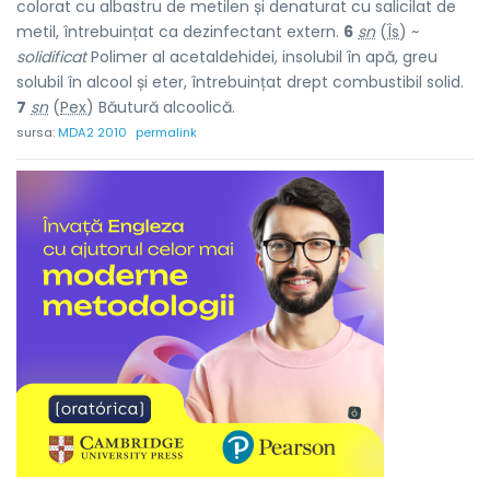
colorat cu albastru de metilen și denaturat cu salicilat de
metil, întrebuințat ca dezinfectant extern.
6
sn
(
Îs
) ~
solidificat
Polimer al acetaldehidei, insolubil în apă, greu
solubil în alcool și eter, întrebuințat drept combustibil solid.
7
sn
(
Pex
) Băutură alcoolică.
sursa:
MDA2 2010
permalink