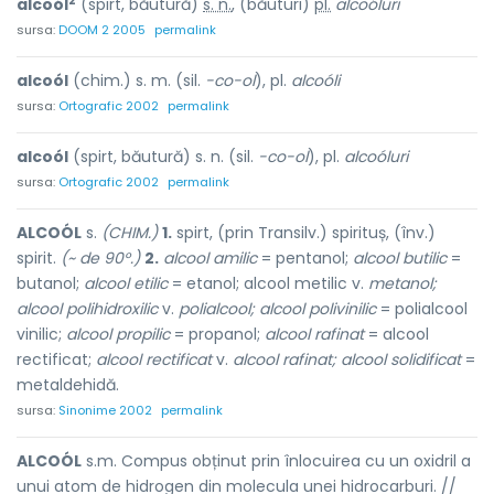
2
alcoól
(spirt, băutură)
s. n.
, (băuturi)
pl.
alcoóluri
sursa:
DOOM 2 2005
permalink
alcoól
(chim.) s. m. (sil.
-co-ol
), pl.
alcoóli
sursa:
Ortografic 2002
permalink
alcoól
(spirt, băutură) s. n. (sil.
-co-ol
), pl.
alcoóluri
sursa:
Ortografic 2002
permalink
ALCOÓL
s.
(CHIM.)
1.
spirt, (prin Transilv.) spirituș, (înv.)
spirit.
(~ de 90°.)
2.
alcool amilic
= pentanol;
alcool butilic
=
butanol;
alcool etilic
= etanol; alcool metilic v.
metanol;
alcool polihidroxilic
v.
polialcool; alcool polivinilic
= polialcool
vinilic;
alcool propilic
= propanol;
alcool rafinat
= alcool
rectificat;
alcool rectificat
v.
alcool rafinat; alcool solidificat
=
metaldehidă.
sursa:
Sinonime 2002
permalink
ALCOÓL
s.m. Compus obținut prin înlocuirea cu un oxidril a
unui atom de hidrogen din molecula unei hidrocarburi. //