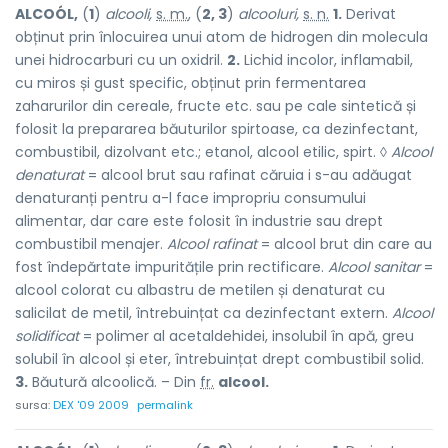
ALCOÓL,
(
1
)
alcooli,
s. m.
, (
2, 3
)
alcooluri,
s. n.
1.
Derivat
obținut prin înlocuirea unui atom de hidrogen din molecula
unei hidrocarburi cu un oxidril.
2.
Lichid incolor, inflamabil,
cu miros și gust specific, obținut prin fermentarea
zaharurilor din cereale, fructe etc. sau pe cale sintetică și
folosit la prepararea băuturilor spirtoase, ca dezinfectant,
combustibil, dizolvant etc.; etanol, alcool etilic, spirt. ◊
Alcool
denaturat
= alcool brut sau rafinat căruia i s-au adăugat
denaturanți pentru a-l face impropriu consumului
alimentar, dar care este folosit în industrie sau drept
combustibil menajer.
Alcool rafinat
= alcool brut din care au
fost îndepărtate impuritățile prin rectificare.
Alcool sanitar
=
alcool colorat cu albastru de metilen și denaturat cu
salicilat de metil, întrebuințat ca dezinfectant extern.
Alcool
solidificat
= polimer al acetaldehidei, insolubil în apă, greu
solubil în alcool și eter, întrebuințat drept combustibil solid.
3.
Băutură alcoolică. – Din
fr.
alcool.
sursa:
DEX '09 2009
permalink