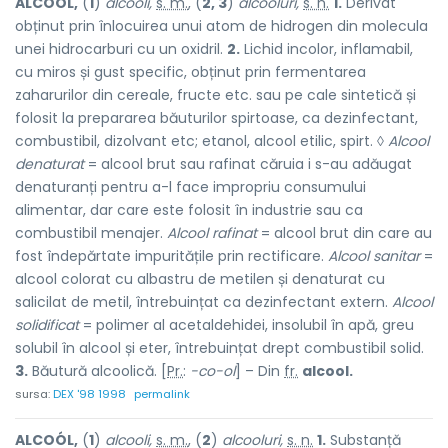
ALCOÓL,
(
1
)
alcooli,
s. m.
, (
2, 3
)
alcooluri,
s. n.
1.
Derivat
obținut prin înlocuirea unui atom de hidrogen din molecula
unei hidrocarburi cu un oxidril.
2.
Lichid incolor, inflamabil,
cu miros și gust specific, obținut prin fermentarea
zaharurilor din cereale, fructe etc. sau pe cale sintetică și
folosit la prepararea băuturilor spirtoase, ca dezinfectant,
combustibil, dizolvant etc; etanol, alcool etilic, spirt. ◊
Alcool
denaturat
= alcool brut sau rafinat căruia i s-au adăugat
denaturanți pentru a-l face impropriu consumului
alimentar, dar care este folosit în industrie sau ca
combustibil menajer.
Alcool rafinat
= alcool brut din care au
fost îndepărtate impuritățile prin rectificare.
Alcool sanitar
=
alcool colorat cu albastru de metilen și denaturat cu
salicilat de metil, întrebuințat ca dezinfectant extern.
Alcool
solidificat
= polimer al acetaldehidei, insolubil în apă, greu
solubil în alcool și eter, întrebuințat drept combustibil solid.
3.
Băutură alcoolică. [
Pr.
:
-co-ol
] – Din
fr.
alcool.
sursa:
DEX '98 1998
permalink
ALCOÓL,
(
1
)
alcooli,
s. m.
, (
2
)
alcooluri,
s. n.
1.
Substanță