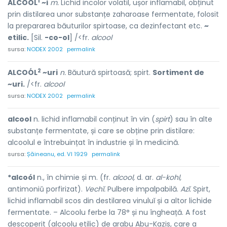
1
ALCOÓL
~i
m.
Lichid incolor volatil, ușor inflamabil, obținut
prin distilarea unor substanțe zaharoase fermentate, folosit
la prepararea băuturilor spirtoase, ca dezinfectant etc.
~
etilic.
[Sil.
-co-ol
] /<fr.
alcool
sursa:
NODEX 2002
permalink
2
ALCOÓL
~uri
n.
Băutură spirtoasă; spirt.
Sortiment de
~uri.
/<fr.
alcool
sursa:
NODEX 2002
permalink
alcool
n. lichid inflamabil conținut în vin (
spirt
) sau în alte
substanțe fermentate, și care se obține prin distilare:
alcoolul e întrebuințat în industrie și în medicină.
sursa:
Șăineanu, ed. VI 1929
permalink
*alcoól
n., în chimie și m. (fr.
alcool,
d. ar.
al-kohl,
antimoniŭ porfirizat).
Vechĭ.
Pulbere impalpabilă.
Azĭ.
Spirt,
lichid inflamabil scos din destilarea vinuluĭ și a altor lichide
fermentate. – Alcoolu ferbe la 78° și nu îngheață. A fost
descoperit (alcoolu etilic) de arabu Abu-Kazis, care a