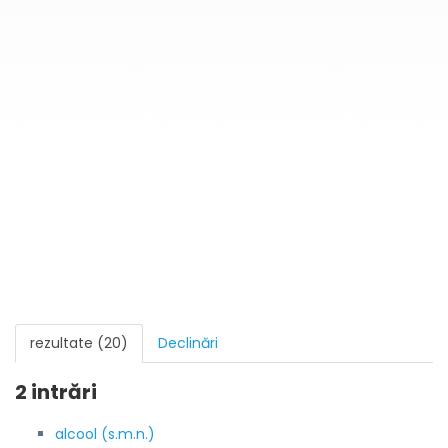
rezultate (20)
Declinări
2 intrări
alcool (s.m.n.)