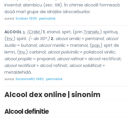
inventat alambicu (sec. XIII). În chimie alcooliĭ formează
doŭă marĭ grupe ale idraților idrocarburilor.
sursa:
Scriban 1939
permalink
ALCO
O
L
s.
(
CHIM.
)
1.
etanol, spirt, (prin
Transilv.
) sp
i
rituș,
(
înv.
) sp
i
rit.
(~ de 90°.)
2.
alcool amilic
= pentanol;
alcool
butilic
= butanol;
alcool metilic
= metanol, (
pop.
) spirt de
l
e
mn, (
înv.
) carbin
o
l;
alcool polivinilic
= polialcool vinilic;
alcool propilic
= propanol;
alcool rafinat
= alcool rectificat;
alcool rectificat
= alcool rafinat;
alcool solidificat
=
metaldehidă.
sursa:
Sinonime82 1982
permalink
Alcool dex online | sinonim
Alcool definitie