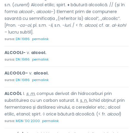
s.n. (
curent
) Alcool etilic; spirt. ♦ băutură alcoolică. // (și în
forma
alcooli-, alcoolo-
) Element prim de compunere
savantă cu semnificația „(referitor la) alcool”, „alcoolic”.
[Pron.
-co-ol,
pl. s.m.
-li,
s.n.
-luri.
/ < fr.
alcool,
cf. ar.
al-kohl
– lucru subtil].
sursa:
DN 1986
permalink
ALCOOLI-
v.
alcool.
sursa:
DN 1986
permalink
ALCOOLO-
v.
alcool.
sursa:
DN 1986
permalink
ALCOÓL
I.
s. m.
compus derivat din hidrocarburi prin
substituirea cu un carbon saturat. II.
s. n.
lichid obținut prin
fermentarea și distilarea vinului, a cerealelor etc.; alcool
etilic, etanol; spirt. ◊ orice băutură alcoolică. (< fr.
alcool
)
sursa:
MDN '00 2000
permalink