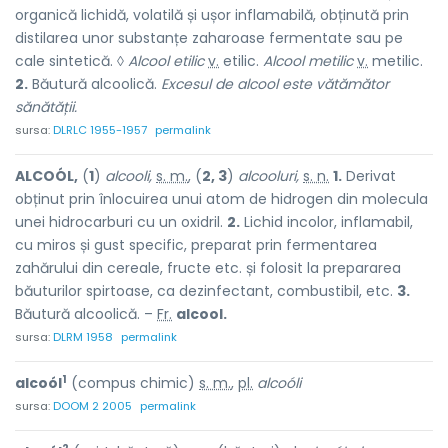
organică lichidă, volatilă și ușor inflamabilă, obținută prin
distilarea unor substanțe zaharoase fermentate sau pe
cale sintetică. ◊
Alcool etilic
v.
etilic.
Alcool metilic
v.
metilic
.
2.
Băutură alcoolică.
Excesul de alcool este vătămător
sănătății.
sursa:
DLRLC 1955-1957
permalink
ALCOÓL,
(
1
)
alcooli,
s. m.
, (
2, 3
)
alcooluri,
s. n.
1.
Derivat
obținut prin înlocuirea unui atom de hidrogen din molecula
unei hidrocarburi cu un oxidril.
2.
Lichid incolor, inflamabil,
cu miros și gust specific, preparat prin fermentarea
zahărului din cereale, fructe etc. și folosit la prepararea
băuturilor spirtoase, ca dezinfectant, combustibil, etc.
3.
Băutură alcoolică. –
Fr.
alcool.
sursa:
DLRM 1958
permalink
1
alcoól
(compus chimic)
s. m.
,
pl.
alcoóli
sursa:
DOOM 2 2005
permalink