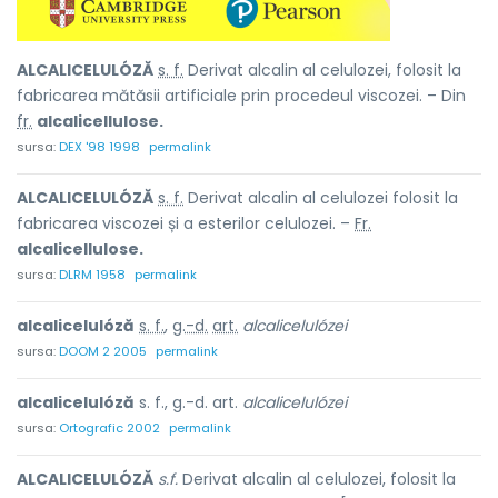
ALCALICELULÓZĂ
s. f.
Derivat alcalin al celulozei, folosit la
fabricarea mătăsii artificiale prin procedeul viscozei. – Din
fr.
alcalicellulose.
sursa:
DEX '98 1998
permalink
ALCALICELULÓZĂ
s. f.
Derivat alcalin al celulozei folosit la
fabricarea viscozei și a esterilor celulozei. –
Fr.
alcalicellulose.
sursa:
DLRM 1958
permalink
alcalicelulóză
s. f.
,
g.-d.
art.
alcalicelulózei
sursa:
DOOM 2 2005
permalink
alcalicelulóză
s. f., g.-d. art.
alcalicelulózei
sursa:
Ortografic 2002
permalink
ALCALICELULÓZĂ
s.f.
Derivat alcalin al celulozei, folosit la