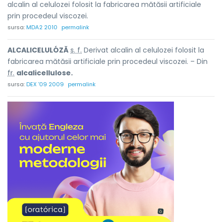
alcalin al celulozei folosit la fabricarea mătăsii artificiale
prin procedeul viscozei.
sursa:
MDA2 2010
permalink
ALCALICELULÓZĂ
s. f.
Derivat alcalin al celulozei folosit la
fabricarea mătăsii artificiale prin procedeul viscozei. – Din
fr.
alcalicellulose.
sursa:
DEX '09 2009
permalink