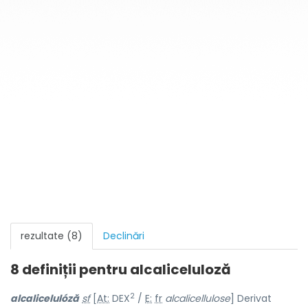
rezultate (8)
Declinări
8 definiții pentru
alcaliceluloză
2
alcalicelulóză
sf
[
At:
DEX
/
E:
fr
alcalicellulose
] Derivat