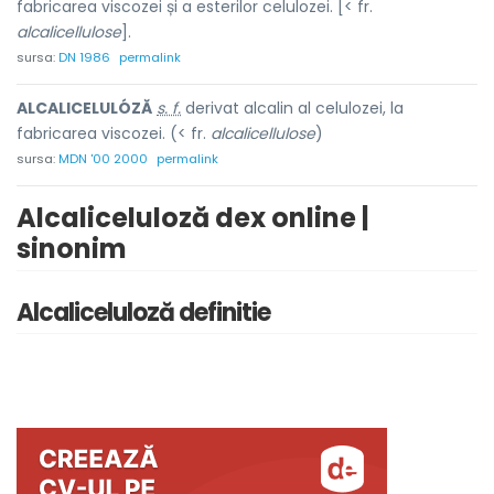
fabricarea viscozei și a esterilor celulozei. [< fr.
alcalicellulose
].
sursa:
DN 1986
permalink
ALCALICELULÓZĂ
s. f.
derivat alcalin al celulozei, la
fabricarea viscozei. (< fr.
alcalicellulose
)
sursa:
MDN '00 2000
permalink
Alcaliceluloză dex online |
sinonim
Alcaliceluloză definitie