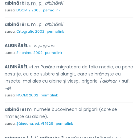
albinărél
s. m.
,
pl.
albinăréi
sursa:
DOOM 2 2005
permalink
albinărél
s. m., pl.
albinăréi
sursa:
Ortografic 2002
permalink
ALBINĂRÉL
s. v.
prigorie.
sursa:
Sinonime 2002
permalink
ALBINĂRÉL ~i
m.
Pasăre migratoare de talie medie, cu pene
pestrițe, cu cioc subțire și alungit, care se hrănește cu
insecte, mai ales cu albine și viespi; prigorie. /
albinar +
suf.
~el
sursa:
NODEX 2002
permalink
albinărel
m. numele bucovinean al prigorii (care se
hrănește cu albine).
sursa:
Șăineanu, ed. VI 1929
permalink
prigoare
f.
1.
V.
prihoriu; 2.
pasăre ce se hrănește cu