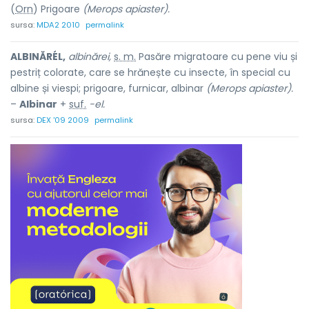
(
Orn
) Prigoare
(Merops apiaster).
sursa:
MDA2 2010
permalink
ALBINĂRÉL,
albinărei,
s. m.
Pasăre migratoare cu pene viu și
pestriț colorate, care se hrănește cu insecte, în special cu
albine și viespi; prigoare, furnicar, albinar
(Merops apiaster).
–
Albinar
+
suf.
-el.
sursa:
DEX '09 2009
permalink