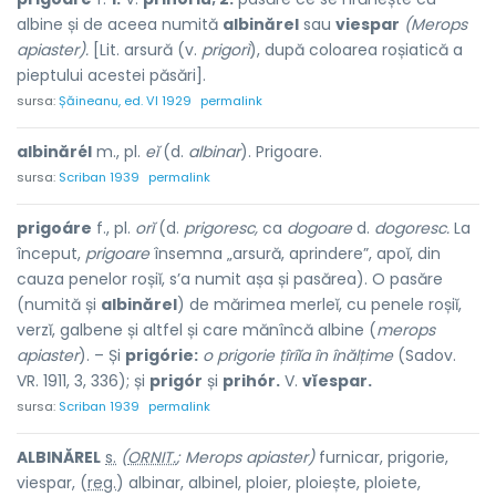
albine și de aceea numită
albinărel
sau
viespar
(Merops
apiaster).
[Lit. arsură (v.
prigorì
), după coloarea roșiatică a
pieptului acestei păsări].
sursa:
Șăineanu, ed. VI 1929
permalink
albinărél
m., pl.
eĭ
(d.
albinar
). Prigoare.
sursa:
Scriban 1939
permalink
prigoáre
f., pl.
orĭ
(d.
prigoresc,
ca
dogoare
d.
dogoresc.
La
început,
prigoare
însemna „arsură, aprindere”, apoĭ, din
cauza penelor roșiĭ, s’a numit așa și pasărea). O pasăre
(numită și
albinărel
) de mărimea merleĭ, cu penele roșiĭ,
verzĭ, galbene și altfel și care mănîncă albine (
merops
apiaster
). – Și
prigórie:
o prigorie țîrîĭa în înălțime
(Sadov.
VR. 1911, 3, 336); și
prigór
și
prihór.
V.
vĭespar.
sursa:
Scriban 1939
permalink
ALBINĂR
E
L
s.
(
ORNIT.
; Merops apiaster)
furnicar, prigorie,
viespar, (
reg.
) albin
a
r, albin
e
l, ploi
e
r, ploi
e
ște, ploi
e
te,