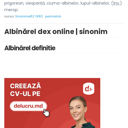
prigore
a
n, viesp
a
riță, ciuma-alb
i
nelor, lupul-alb
i
nelor, (
înv.
)
mer
o
p.
sursa:
Sinonime82 1982
permalink
Albinărel dex online | sinonim
Albinărel definitie