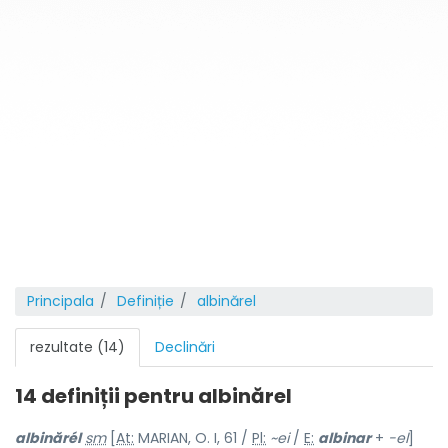
Principala
Definiție
albinărel
rezultate (14)
Declinări
14 definiții pentru
albinărel
albinărél
sm
[
At:
MARIAN, O. I, 61 /
Pl:
~ei
/
E:
albinar
+
-el
]