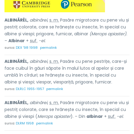
ALBINĂRÉL,
albinărei,
s. m.
Pasăre migratoare cu pene viu și
pestriț colorate, care se hrănește cu insecte, în special cu
albine și viespi; prigoare, furnicar, albinar
(Merops apiaster).
–
Albinar
+
suf.
-el.
sursa:
DEX '98 1998
permalink
ALBINĂRÉL,
albinărei,
s. m.
Pasăre cu pene pestrițe, care-și
face cuibul în găuri săpate în malul lutos al apelor și care
umblă în cîrduri; se hrănește cu insecte, în special cu
albine și viespi; viespar, viespariță, prigoare, furnicar.
sursa:
DLRLC 1955-1957
permalink
ALBINĂRÉL,
albinărei,
s. m.
Pasăre migratoare cu pene viu și
pestriț colorate, care se hrănește cu insecte, în special cu
albine și viespi (
Merops apiaster
). – Din
albinar
+
suf.
-el.
sursa:
DLRM 1958
permalink