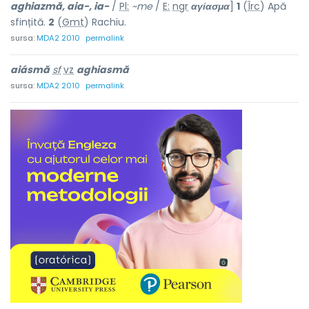
aghiazmă, aia-, ia-
/
Pl:
~me
/
E:
ngr
αγίασμα
]
1
(
Îrc
) Apă
sfințită.
2
(
Gmt
) Rachiu.
sursa:
MDA2 2010
permalink
aiásmă
sf
vz
aghiasmă
sursa:
MDA2 2010
permalink