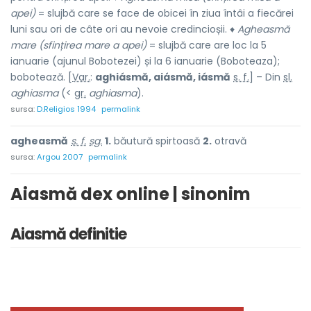
apei)
= slujbă care se face de obicei în ziua întâi a fiecărei
luni sau ori de câte ori au nevoie credincioșii. ♦
Agheasmă
mare (sfințirea mare a apei)
= slujbă care are loc la 5
ianuarie (ajunul Bobotezei) și la 6 ianuarie (Boboteaza);
bobotează. [
Var.
:
aghiásmă, aiásmă, iásmă
s. f.
] – Din
sl.
aghiasma
(<
gr.
aghiasma
).
sursa:
D.Religios 1994
permalink
agheasmă
s. f.
sg.
1.
băutură spirtoasă
2.
otravă
sursa:
Argou 2007
permalink
Aiasmă dex online | sinonim
Aiasmă definitie