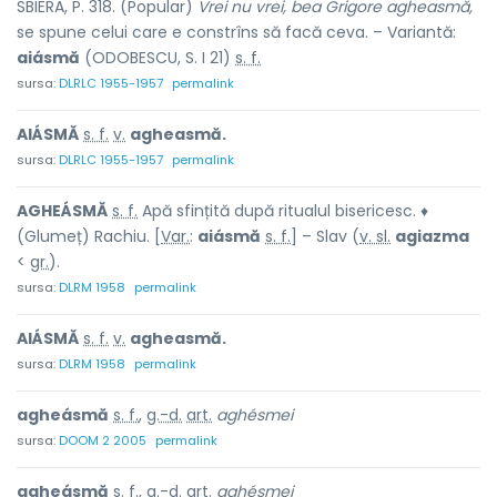
SBIERA, P. 318. (Popular)
Vrei nu vrei, bea Grigore agheasmă,
se spune celui care e constrîns să facă ceva. – Variantă:
aiásmă
(ODOBESCU, S. I 21)
s. f.
sursa:
DLRLC 1955-1957
permalink
AIÁSMĂ
s. f.
v.
agheasmă.
sursa:
DLRLC 1955-1957
permalink
AGHEÁSMĂ
s. f.
Apă sfințită după ritualul bisericesc. ♦
(Glumeț) Rachiu. [
Var.
:
aiásmă
s. f.
] – Slav (
v. sl.
agiazma
<
gr.
).
sursa:
DLRM 1958
permalink
AIÁSMĂ
s. f.
v.
agheasmă.
sursa:
DLRM 1958
permalink
agheásmă
s. f.
,
g.-d.
art.
aghésmei
sursa:
DOOM 2 2005
permalink
agheásmă
s. f., g.-d. art.
aghésmei