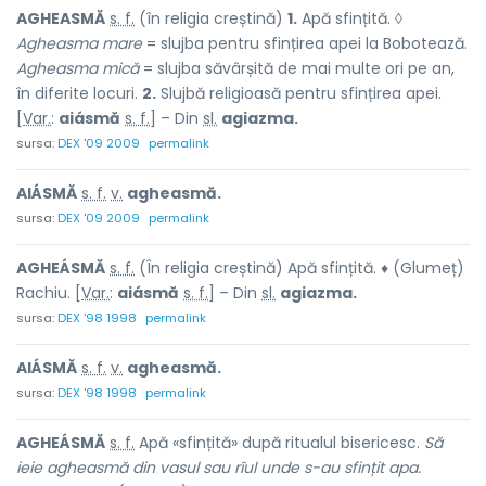
AGHEASMĂ
s. f.
(în religia creștină)
1.
Apă sfințită. ◊
Agheasma mare
= slujba pentru sfințirea apei la Bobotează.
Agheasma mică
= slujba săvârșită de mai multe ori pe an,
în diferite locuri.
2.
Slujbă religioasă pentru sfințirea apei.
[
Var.
:
aiásmă
s. f.
] – Din
sl.
agiazma.
sursa:
DEX '09 2009
permalink
AIÁSMĂ
s. f.
v.
agheasmă.
sursa:
DEX '09 2009
permalink
AGHEÁSMĂ
s. f.
(În religia creștină) Apă sfințită. ♦ (Glumeț)
Rachiu. [
Var.
:
aiásmă
s. f.
] – Din
sl.
agiazma.
sursa:
DEX '98 1998
permalink
AIÁSMĂ
s. f.
v.
agheasmă.
sursa:
DEX '98 1998
permalink
AGHEÁSMĂ
s. f.
Apă «sfințită» după ritualul bisericesc.
Să
ieie agheasmă din vasul sau rîul unde s-au sfințit apa.