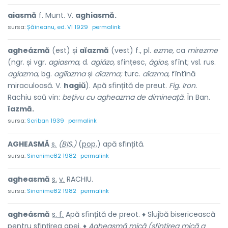
aiasmă
f. Munt. V.
aghiasmă.
sursa:
Șăineanu, ed. VI 1929
permalink
agheázmă
(est) și
aĭazmă
(vest) f., pl.
ezme,
ca
mirezme
(ngr. și vgr.
agiasma,
d.
agiázo,
sfințesc,
ágios,
sfînt; vsl. rus.
agiazma,
bg.
agiĭazma
și
aĭazma;
turc.
aĭazma,
fîntînă
miraculoasă. V.
hagiŭ
). Apă sfințită de preut.
Fig. Iron.
Rachiu saŭ vin:
bețivu cu agheazma de dimineață.
În Ban.
ĭazmă.
sursa:
Scriban 1939
permalink
AGHE
A
SMĂ
s.
(
BIS.
)
(
pop.
) apă sfinț
i
tă.
sursa:
Sinonime82 1982
permalink
aghe
a
smă
s.
v.
RACHIU.
sursa:
Sinonime82 1982
permalink
agheásmă
s. f.
Apă sfințită de preot. ♦ Slujbă bisericească
pentru sfințirea apei. ♦
Agheasmă mică (sfințirea mică a