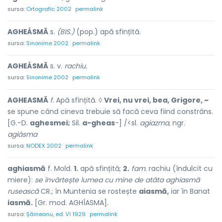
sursa:
Ortografic 2002
permalink
AGHEÁSMĂ
s.
(BIS.)
(pop.) apă sfințită.
sursa:
Sinonime 2002
permalink
AGHEÁSMĂ
s. v.
rachiu.
sursa:
Sinonime 2002
permalink
AGHEASMĂ
f.
Apă sfințită. ◊
Vrei, nu vrei, bea, Grigore, ~
se spune când cineva trebuie să facă ceva fiind constrâns.
[G.-D.
aghesmei;
Sil.
a-gheas
-] /<sl.
agiazma,
ngr.
agiásma
sursa:
NODEX 2002
permalink
aghiasmă
f. Mold.
1.
apă sfințită;
2.
fam.
rachiu (îndulcit cu
miere):
se învârtește lumea cu mine de atâta aghiasmă
rusească
CR.; în Muntenia se rostește
aiasmă,
iar în Banat
iasmă.
[Gr. mod. AGHÍASMA].
sursa:
Șăineanu, ed. VI 1929
permalink