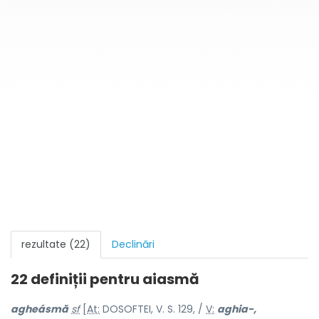
rezultate (22)
Declinări
22 definiții pentru
aiasmă
agheásmă
sf
[
At:
DOSOFTEI, V. S. 129, /
V:
aghia-,