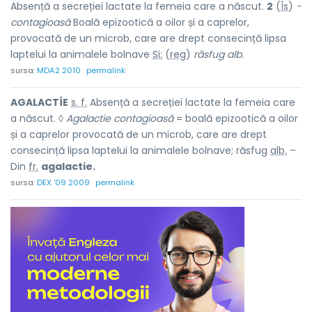
Absență a secreției lactate la femeia care a născut.
2
(
Îs
)
-
contagioasă
Boală epizootică a oilor și a caprelor,
provocată de un microb, care are drept consecință lipsa
laptelui la animalele bolnave
Si:
(
reg
)
răsfug alb.
sursa:
MDA2 2010
permalink
AGALACTÍE
s. f.
Absență a secreției lactate la femeia care
a născut. ◊
Agalactie contagioasă
= boală epizootică a oilor
și a caprelor provocată de un microb, care are drept
consecință lipsa laptelui la animalele bolnave; răsfug
alb.
–
Din
fr.
agalactie.
sursa:
DEX '09 2009
permalink