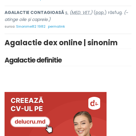
AGALACTIE CONTAGIO
A
SĂ
s.
(
MED. VET.
)
(
pop.
) răsf
u
g.
(~
atinge oile și caprele.)
sursa:
Sinonime82 1982
permalink
Agalactie dex online | sinonim
Agalactie definitie