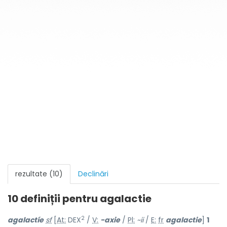
rezultate (10)
Declinări
10 definiții pentru
agalactie
2
agalactíe
sf
[
At:
DEX
/
V:
-axie
/
Pl:
~ii
/
E:
fr
agalactie
]
1