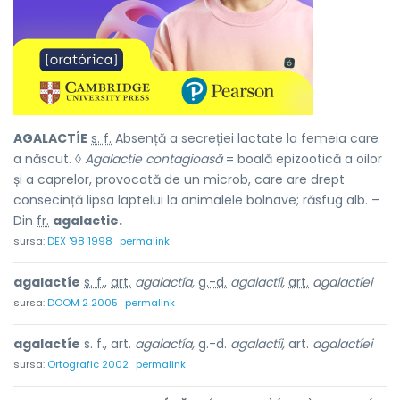
AGALACTÍE
s. f.
Absență a secreției lactate la femeia care
a născut. ◊
Agalactie contagioasă
= boală epizootică a oilor
și a caprelor, provocată de un microb, care are drept
consecință lipsa laptelui la animalele bolnave; răsfug alb. –
Din
fr.
agalactie.
sursa:
DEX '98 1998
permalink
agalactíe
s. f.
,
art.
agalactía,
g.-d.
agalactíi,
art.
agalactíei
sursa:
DOOM 2 2005
permalink
agalactíe
s. f., art.
agalactía,
g.-d.
agalactíi,
art.
agalactíei
sursa:
Ortografic 2002
permalink