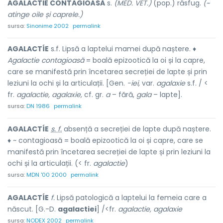
AGALACTIE CONTAGIOÁSĂ
s.
(MED. VET.)
(pop.) răsfug.
(~
atinge oile și caprele.)
sursa:
Sinonime 2002
permalink
AGALACTÍE
s.f. Lipsă a laptelui mamei după naștere. ♦
Agalactie contagioasă
= boală epizootică la oi și la capre,
care se manifestă prin încetarea secreției de lapte și prin
leziuni la ochi și la articulații. [Gen.
-iei,
var.
agalaxie
s.f. / <
fr.
agalactie, agalaxie,
cf. gr.
a
– fără,
gala
– lapte].
sursa:
DN 1986
permalink
AGALACTÍE
s. f.
absență a secreției de lapte după naștere.
♦ ~ contagioasă = boală epizootică la oi și capre, care se
manifestă prin încetarea secreției de lapte și prin leziuni la
ochi și la articulații. (< fr.
agalactie
)
sursa:
MDN '00 2000
permalink
AGALACTÍE
f.
Lipsă patologică a laptelui la femeia care a
născut. [G.-D.
agalactiei
] /<fr.
agalactie, agalaxie
sursa:
NODEX 2002
permalink