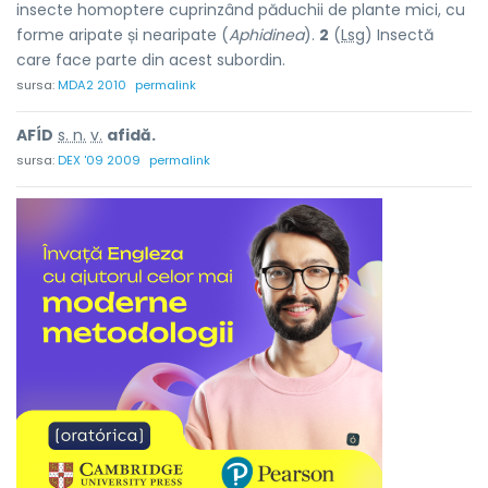
insecte homoptere cuprinzând păduchii de plante mici, cu
forme aripate și nearipate (
Aphidinea
).
2
(
Lsg
) Insectă
care face parte din acest subordin.
sursa:
MDA2 2010
permalink
AFÍD
s. n.
v.
afidă.
sursa:
DEX '09 2009
permalink