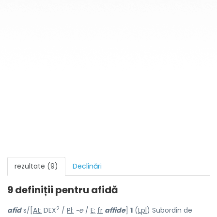
rezultate (9)
Declinări
9 definiții pentru
afidă
2
afíd
s/[
At:
DEX
/
Pl:
~e
/
E:
fr
affide
]
1
(
Lpl
) Subordin de