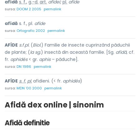
afídă
s. f.
,
g.-d.
art.
afídei;
pl.
afíde
sursa:
DOOM 2 2005
permalink
afídă
s. f., pl.
afíde
sursa:
Ortografic 2002
permalink
AFÍDE
s.f.pl.
(
Biol.
) Familie de insecte cuprinzând păduchii
de plante; (
la sg.
) insectă din această familie. [Sg.
afidă,
cf.
fr.
aphidés
< gr.
aphis
– păduche].
sursa:
DN 1986
permalink
AFÍDE
s. f.
pl.
afidieni. (< fr.
aphidés
)
sursa:
MDN '00 2000
permalink
Afidă dex online | sinonim
Afidă definitie