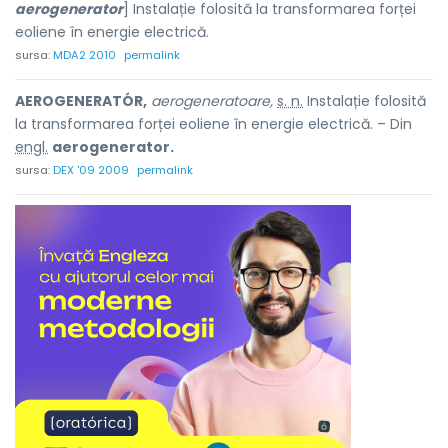
aerogenerator
] Instalație folosită la transformarea forței
eoliene în energie electrică.
sursa:
MDA2 2010
permalink
AEROGENERATÓR,
aerogeneratoare,
s. n.
Instalație folosită
la transformarea forței eoliene în energie electrică. – Din
engl.
aerogenerator.
sursa:
DEX '09 2009
permalink