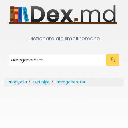
Dicționare ale limbii române
Principala
Definiție
aerogenerator