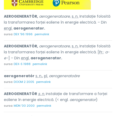
AEROGENERATÓR,
aerogeneratoare,
s. n.
Instalație folosită
la transformarea forței eoliene în energie electrică. – Din
engl.
aerogenerator.
sursa:
DEX '96 1996
permalink
AEROGENERATÓR,
aerogeneratoare,
s. n.
Instalație folosită
la transformarea forței eoliene în energie electrică. [
Pr.
:
a-
e-
] – Din
engl.
aerogenerator.
sursa:
DEX-S 1988
permalink
aerogeneratór
s. n.
,
pl.
aerogeneratoáre
sursa:
DOOM 2 2005
permalink
AEROGENERATÓR
s. n.
instalație de transformare a forței
eoliene în energie electrică. (< engl.
aerogenerator
)
sursa:
MDN '00 2000
permalink