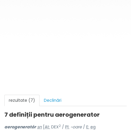
rezultate (7)
Declinări
7 definiții pentru
aerogenerator
2
aerogeneratór
sn
[
At:
DEX
/
Pl:
~o
a
re
/
E:
eg