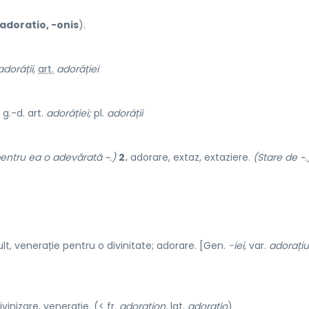
adoratio, -onis
).
adoráții,
art.
adoráției
, g.-d. art.
adoráției;
pl.
adoráții
entru ea o adevărată ~.)
2.
adorare, extaz, extaziere.
(Stare de ~.
ult, venerație pentru o divinitate; adorare. [Gen.
-iei,
var.
adorați
vinizare, venerație. (< fr.
adoration,
lat.
adoratio
)