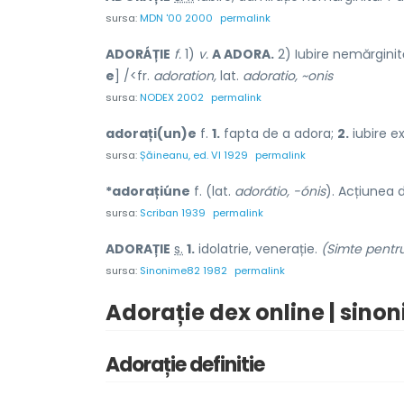
sursa:
MDN '00 2000
permalink
ADORÁȚIE
f.
1)
v.
A ADORA.
2) Iubire nemărginită
e
] /<fr.
adoration,
lat.
adoratio, ~onis
sursa:
NODEX 2002
permalink
adorați(un)e
f.
1.
fapta de a adora;
2.
iubire e
sursa:
Șăineanu, ed. VI 1929
permalink
*adorațiúne
f. (lat.
adorátio, -ónis
). Acțiunea 
sursa:
Scriban 1939
permalink
ADOR
A
ȚIE
s.
1.
idolatrie, venerație.
(Simte pentru
sursa:
Sinonime82 1982
permalink
Adorație dex online | sino
Adorație definitie