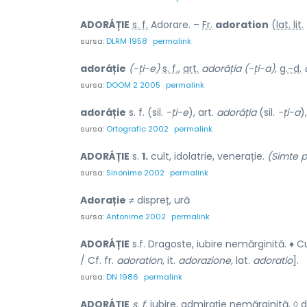
ADORÁȚIE
s. f.
Adorare. –
Fr.
adoration
(
lat. lit.
sursa:
DLRM 1958
permalink
adoráție
(-ți-e)
s. f.
,
art.
adoráția
(-ți-a),
g.-d.
sursa:
DOOM 2 2005
permalink
adoráție
s. f. (sil.
-ți-e
), art.
adoráția
(sil.
-ți-a
)
sursa:
Ortografic 2002
permalink
ADORÁȚIE
s.
1.
cult, idolatrie, venerație.
(Simte p
sursa:
Sinonime 2002
permalink
Adorație
≠ dispreț, ură
sursa:
Antonime 2002
permalink
ADORÁȚIE
s.f. Dragoste, iubire nemărginită. ♦ C
/ Cf. fr.
adoration,
it.
adorazione,
lat.
adoratio
].
sursa:
DN 1986
permalink
ADORÁȚIE
s. f.
iubire, admirație nemărginită. ◊ di