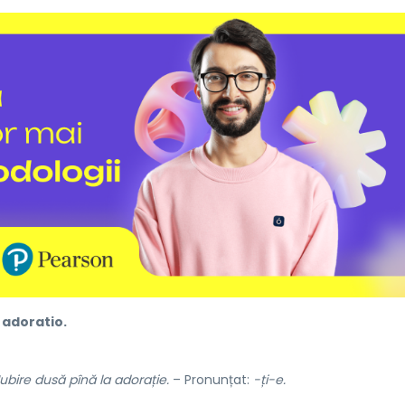
adoratio.
Iubire dusă pînă la adorație.
– Pronunțat:
-ți-e.