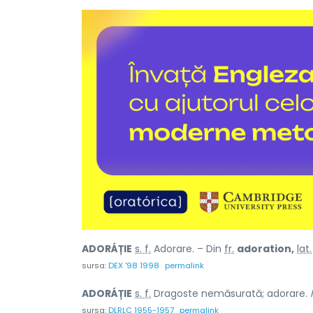
ADORÁȚIE
s. f.
Adorare. – Din
fr.
adoration,
lat.
sursa:
DEX '98 1998
permalink
ADORÁȚIE
s. f.
Dragoste nemăsurată; adorare.
sursa:
DLRLC 1955-1957
permalink