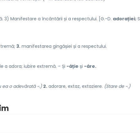
. 3) Manifestare a încântării și a respectului. [G.-D.
adorației;
S
xtremă;
3.
manifestarea gingășiei și a respectului.
de a adora; iubire extremă. – Și
-áție
și
-áre.
 ea o adevărată ~.)
2.
adorare, extaz, extaziere.
(Stare de ~.)
nim