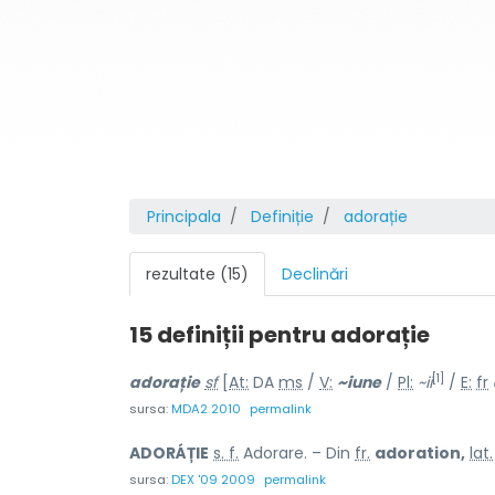
Principala
Definiție
adorație
rezultate (15)
Declinări
15 definiții pentru
adorație
[1]
ador
a
ție
sf
[
At:
DA
ms
/
V:
~i
u
ne
/
Pl:
~ii
/
E:
fr
sursa:
MDA2 2010
permalink
ADORÁȚIE
s. f.
Adorare. – Din
fr.
adoration,
lat.
sursa:
DEX '09 2009
permalink