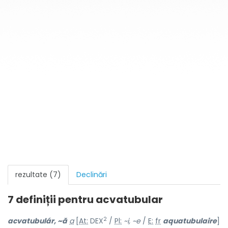
rezultate (7)
Declinări
7 definiții pentru
acvatubular
2
acvatubulár, ~ă
a
[
At:
DEX
/
Pl:
~i, ~e
/
E:
fr
aquatubulaire
]