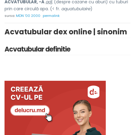
ACVATUBULÁR, -Ă
adj.
(despre cazane cu aburi) cu tuburi
prin care circulă apa. (< fr.
aquatubulaire
)
sursa:
MDN '00 2000
permalink
Acvatubular dex online | sinonim
Acvatubular definitie