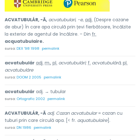
ACVATUBULÁR, -Ă,
acvatubulari, -e,
adj.
(Despre cazane
de abur) În care apa circulă prin țevi fierbătoare, încălzite
la exterior de agentul de încălzire. – Din
fr.
acquatubulaire.
sursa:
DEX '98 1998
permalink
acvatubulár
adj.
m.
,
pl.
acvatubulári;
f.
acvatubuláră,
pl.
acvatubuláre
sursa:
DOOM 2 2005
permalink
acvatubulár
adj. → tubular
sursa:
Ortografic 2002
permalink
ACVATUBULÁR, -Ă
adj. Cazan acvatubular
= cazan cu
tuburi prin care circulă apa. [< fr.
aquatubulaire
].
sursa:
DN 1986
permalink