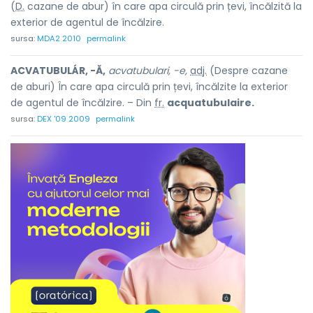
(
D.
cazane de abur) în care apa circulă prin țevi, încălzită la
exterior de agentul de încălzire.
sursa:
MDA2 2010
permalink
ACVATUBULÁR, -Ă,
acvatubulari, -e,
adj.
(Despre cazane
de aburi) În care apa circulă prin țevi, încălzite la exterior
de agentul de încălzire. – Din
fr.
acquatubulaire.
sursa:
DEX '09 2009
permalink