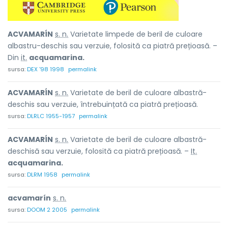
ACVAMARÍN
s. n.
Varietate limpede de beril de culoare
albastru-deschis sau verzuie, folosită ca piatră prețioasă. –
Din
it.
acquamarina.
sursa:
DEX '98 1998
permalink
ACVAMARÍN
s. n.
Varietate de beril de culoare albastră-
deschis sau verzuie, întrebuințată ca piatră prețioasă.
sursa:
DLRLC 1955-1957
permalink
ACVAMARÍN
s. n.
Varietate de beril de culoare albastră-
deschisă sau verzuie, folosită ca piatră prețioasă. –
It.
acquamarina.
sursa:
DLRM 1958
permalink
acvamarín
s. n.
sursa:
DOOM 2 2005
permalink