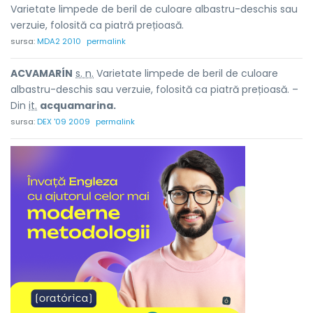
Varietate limpede de beril de culoare albastru-deschis sau
verzuie, folosită ca piatră prețioasă.
sursa:
MDA2 2010
permalink
ACVAMARÍN
s. n.
Varietate limpede de beril de culoare
albastru-deschis sau verzuie, folosită ca piatră prețioasă. –
Din
it.
acquamarina.
sursa:
DEX '09 2009
permalink