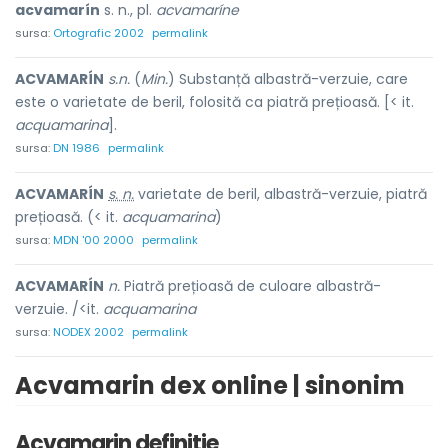
acvamarín
s. n., pl.
acvamaríne
sursa:
Ortografic 2002
permalink
ACVAMARÍN
s.n.
(
Min.
) Substanță albastră-verzuie, care
este o varietate de beril, folosită ca piatră prețioasă. [< it.
acquamarina
].
sursa:
DN 1986
permalink
ACVAMARÍN
s. n.
varietate de beril, albastră-verzuie, piatră
prețioasă. (< it.
acquamarina
)
sursa:
MDN '00 2000
permalink
ACVAMARÍN
n.
Piatră prețioasă de culoare albastră-
verzuie. /<it.
acquamarina
sursa:
NODEX 2002
permalink
Acvamarin dex online | sinonim
Acvamarin definitie