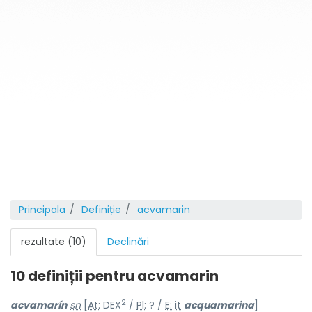
Principala
Definiție
acvamarin
rezultate (10)
Declinări
10 definiții pentru
acvamarin
2
acvamarín
sn
[
At:
DEX
/
Pl:
? /
E:
it
acquamarina
]