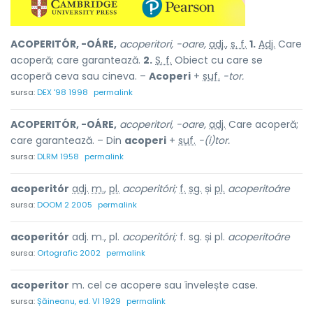
ACOPERITÓR, -OÁRE,
acoperitori, -oare,
adj.
,
s. f.
1.
Adj.
Care
acoperă; care garantează.
2.
S. f.
Obiect cu care se
acoperă ceva sau cineva. –
Acoperi
+
suf.
-tor.
sursa:
DEX '98 1998
permalink
ACOPERITÓR, -OÁRE,
acoperitori, -oare,
adj.
Care acoperă;
care garantează. – Din
acoperi
+
suf.
-(i)tor.
sursa:
DLRM 1958
permalink
acoperitór
adj.
m.
,
pl.
acoperitóri;
f.
sg.
și
pl.
acoperitoáre
sursa:
DOOM 2 2005
permalink
acoperitór
adj. m., pl.
acoperitóri;
f. sg. și pl.
acoperitoáre
sursa:
Ortografic 2002
permalink
acoperitor
m. cel ce acopere sau învelește case.
sursa:
Șăineanu, ed. VI 1929
permalink