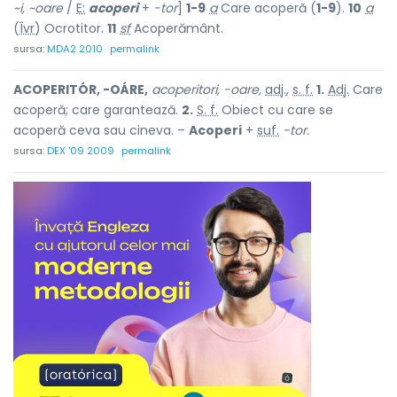
~i, ~o
a
re
/
E:
acoperi
+
-tor
]
1-9
a
Care acoperă (
1-9
).
10
a
(
Îvr
) Ocrotitor.
11
sf
Acoperământ.
sursa:
MDA2 2010
permalink
ACOPERITÓR, -OÁRE,
acoperitori, -oare,
adj.
,
s. f.
1.
Adj.
Care
acoperă; care garantează.
2.
S. f.
Obiect cu care se
acoperă ceva sau cineva. –
Acoperi
+
suf.
-tor.
sursa:
DEX '09 2009
permalink