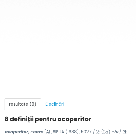
rezultate (8)
Declinări
8 definiții pentru
acoperitor
acoperit
o
r, ~o
a
re
[
At:
BIBLIA (1688), 50V7 /
V:
(
îvr
)
-iu
/
Pl: