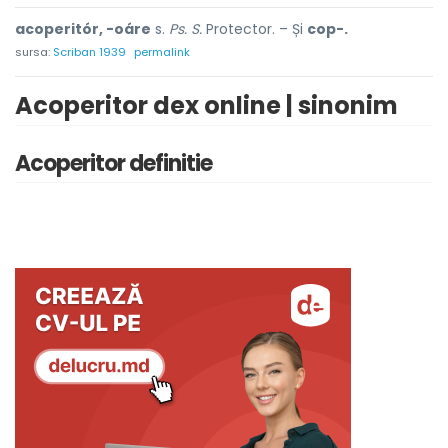
acoperitór, -oáre
s.
Ps. S.
Protector. – Și
cop-.
sursa:
Scriban 1939
permalink
Acoperitor dex online | sinonim
Acoperitor definitie