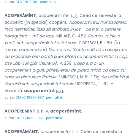
sursa:
DEX '98 1998
permalink
ACOPERĂMÎ́NT,
acoperăminte,
s. n.
Ceea ce servește la
acoperit; (în special) acoperiș.
Acoperămîntul frunzișoarelor,
încă neîmplinit, lăsa să străbată în jos – ca într-o cernere
neregulată – mii de raze.
MIHALE, O, 482.
Frumos voinic a
venit, sub acoperămîntul astei case.
POPESCU, B. I 60. (În
forma
acoperemînt
)
Dar nu mai tăceți măi? că ia acuși trec
cu picioarele prin păreți și ies afară cu acoperemîntul în cap,
zise Lăți-Lungilă.
CREANGĂ, P. 259,
Casa era c-un
acoperemînt țuguit, păreții erau de piatră mică, ca ceea cu
care se pietruiesc fîntînile.
EMINESCU, N. 51. ◊
Fig.
Se odihniră și
dormiră sub acoperămîntul cerului.
ISPIRESCU, L. 162. –
Variantă:
acoperemînt
s. n.
sursa:
DLRLC 1955-1957
permalink
ACOPEREMÎ́NT
s. n.
v.
acoperămînt.
sursa:
DLRLC 1955-1957
permalink
ACOPERĂMẤNT,
acoperăminte,
s. n.
Ceea ce servește la