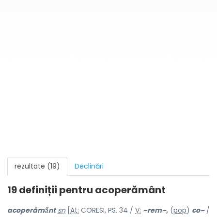
rezultate (19)
Declinări
19 definiții pentru
acoperământ
acoperămấnt
sn
[
At:
CORESI, PS. 34 /
V:
~rem~,
(
pop
)
co~
/