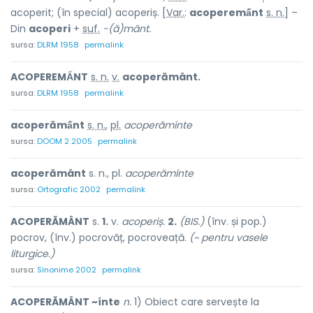
acoperit; (în special) acoperiș. [
Var.
:
acoperemấnt
s. n.
] –
Din
acoperi
+
suf.
-(ă)mânt.
sursa:
DLRM 1958
permalink
ACOPEREMẤNT
s. n.
v.
acoperământ.
sursa:
DLRM 1958
permalink
acoperămấnt
s. n.
,
pl.
acoperămínte
sursa:
DOOM 2 2005
permalink
acoperământ
s. n., pl.
acoperămínte
sursa:
Ortografic 2002
permalink
ACOPERĂMÂNT
s.
1.
v.
acoperiș.
2.
(BIS.)
(înv. și pop.)
pocrov, (înv.) pocrovăț, pocroveață.
(~ pentru vasele
liturgice.)
sursa:
Sinonime 2002
permalink
ACOPERĂMÂNT ~ínte
n.
1) Obiect care servește la