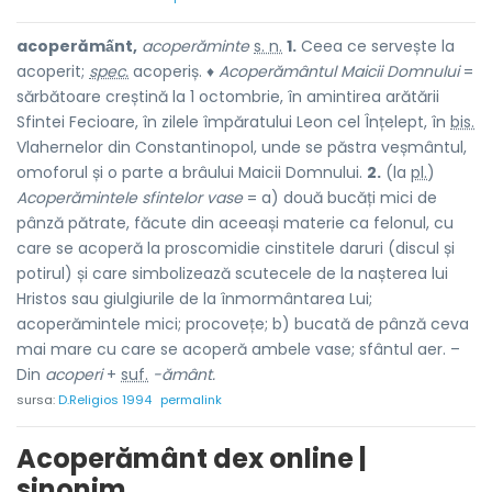
acoperămấnt,
acoperăminte
s. n.
1.
Ceea ce servește la
acoperit;
spec.
acoperiș. ♦
Acoperământul Maicii Domnului
=
sărbătoare creștină la 1 octombrie, în amintirea arătării
Sfintei Fecioare, în zilele împăratului Leon cel Înțelept, în
bis.
Vlahernelor din Constantinopol, unde se păstra veșmântul,
omoforul și o parte a brâului Maicii Domnului.
2.
(la
pl.
)
Acoperămintele sfintelor vase
= a) două bucăți mici de
pânză pătrate, făcute din aceeași materie ca felonul, cu
care se acoperă la proscomidie cinstitele daruri (discul și
potirul) și care simbolizează scutecele de la nașterea lui
Hristos sau giulgiurile de la înmormântarea Lui;
acoperămintele mici; procovețe; b) bucată de pânză ceva
mai mare cu care se acoperă ambele vase; sfântul aer. –
Din
acoperi
+
suf.
-ământ.
sursa:
D.Religios 1994
permalink
Acoperământ dex online |
sinonim