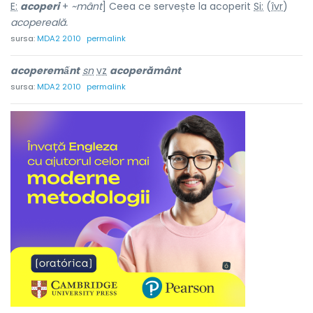
E:
acoperi
+
~mânt
] Ceea ce servește la acoperit
Si:
(
îvr
)
acopereală.
sursa:
MDA2 2010
permalink
acoperemấnt
sn
vz
acoperământ
sursa:
MDA2 2010
permalink