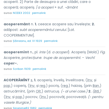
acoperit. 2) Parte de deasupra a unei clădiri, care o
acoperă; acoperiș. /
a acoperi
+ suf.
~ământ
sursa:
NODEX 2002
permalink
acoperemânt
n.
1.
ceeace acopere sau învelește;
2.
adăpost:
subt acoperemântul cerului.
[Lat.
COOPERIMENTUM].
sursa:
Șăineanu, ed. VI 1929
permalink
acoperemînt
n., pl.
inte
(d.
a acoperi
). Acoperiș (Mold.)
Fig.
Acoperire, protecțiune:
trupe de acoperemînt.
–
Vechĭ
coper-.
sursa:
Scriban 1939
permalink
ACOPERĂM
Î
NT
s.
1.
acoperiș, înveliș, învelitoare, (
înv.
și
pop.
) coper
i
ș, (
înv.
și
reg.
) pocr
i
ș, (
reg.
) haiz
a
ș, (prin
Ban.
)
astrucăm
î
nt, (prin
Olt.
) astruc
u
ș.
(~ al unei case.)
2.
(
BIS.
)
(
înv.
și
pop.
) pocr
o
v, (
înv.
) pocrov
ă
ț, pocrove
a
ță.
(~ pentru
vasele liturgice.)
sursa:
Sinonime82 1982
permalink