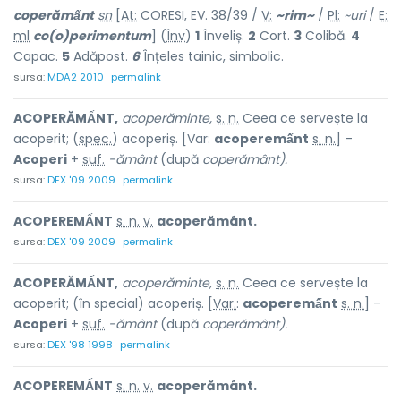
coperămấnt
sn
[
At:
CORESI, EV. 38/39 /
V:
~rim~
/
Pl:
~uri
/
E:
ml
co(o)perimentum
] (
Înv
)
1
Înveliș.
2
Cort.
3
Colibă.
4
Capac.
5
Adăpost.
6
Înțeles tainic, simbolic.
sursa:
MDA2 2010
permalink
ACOPERĂMẤNT,
acoperăminte,
s. n.
Ceea ce servește la
acoperit; (
spec.
) acoperiș. [Var:
acoperemấnt
s. n.
] –
Acoperi
+
suf.
-ământ
(după
coperământ).
sursa:
DEX '09 2009
permalink
ACOPEREMẤNT
s. n.
v.
acoperământ.
sursa:
DEX '09 2009
permalink
ACOPERĂMẤNT,
acoperăminte,
s. n.
Ceea ce servește la
acoperit; (în special) acoperiș. [
Var.
:
acoperemấnt
s. n.
] –
Acoperi
+
suf.
-ământ
(după
coperământ).
sursa:
DEX '98 1998
permalink
ACOPEREMẤNT
s. n.
v.
acoperământ.