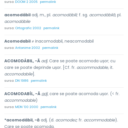
sursa:
DOOM 2 2005
permalink
acomodábil
adj. m., pl.
acomodábili;
f. sg.
acomodábilă,
pl.
acomodábile
sursa:
Ortografic 2002
permalink
Acomodabil
≠ inacomodabil, neacomodabil
sursa:
Antonime 2002
permalink
ACOMODÁBIL, -Ă
adj.
Care se poate acomoda ușor; cu
care se poate deprinde ușor. [Cf. fr.
accommodable,
it.
accomodabile
].
sursa:
DN 1986
permalink
ACOMODABÍL, -Ă
adj.
care se poate acomoda ușor. (< fr.
accommodable
)
sursa:
MDN '00 2000
permalink
*acomodábil, -ă
adj. (d.
acomodez;
fr.
accommodable
).
Care se poate acomoda.