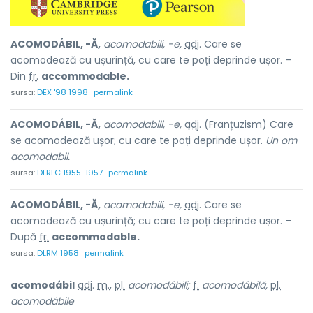
ACOMODÁBIL, -Ă,
acomodabili, -e,
adj.
Care se
acomodează cu ușurință, cu care te poți deprinde ușor. –
Din
fr.
accommodable.
sursa:
DEX '98 1998
permalink
ACOMODÁBIL, -Ă,
acomodabili, -e,
adj.
(Franțuzism) Care
se acomodează ușor; cu care te poți deprinde ușor.
Un om
acomodabil.
sursa:
DLRLC 1955-1957
permalink
ACOMODÁBIL, -Ă,
acomodabili, -e,
adj.
Care se
acomodează cu ușurință; cu care te poți deprinde ușor. –
După
fr.
accommodable.
sursa:
DLRM 1958
permalink
acomodábil
adj.
m.
,
pl.
acomodábili;
f.
acomodábilă,
pl.
acomodábile