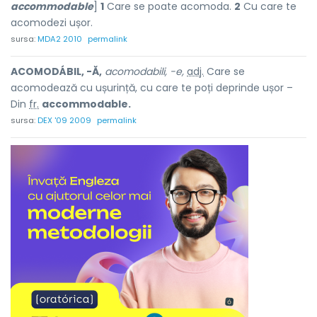
accommodable
]
1
Care se poate acomoda.
2
Cu care te
acomodezi ușor.
sursa:
MDA2 2010
permalink
ACOMODÁBIL, -Ă,
acomodabili, -e,
adj.
Care se
acomodează cu ușurință, cu care te poți deprinde ușor –
Din
fr.
accommodable.
sursa:
DEX '09 2009
permalink