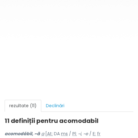
rezultate (11)
Declinări
11 definiții pentru
acomodabil
acomodábil, ~ă
a
[
At:
DA
ms
/
Pl:
~i, ~e
/
E:
fr