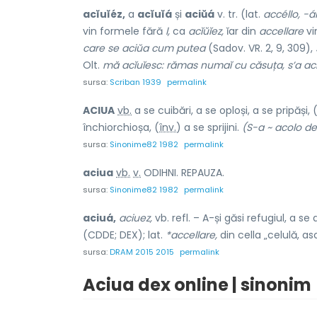
acĭuĭéz,
a
acĭuĭá
și
aciŭá
v. tr. (lat.
accéllo, -á
vin formele fără
l,
ca
acĭŭĭez,
ĭar din
accellare
vi
care se aciŭa cum putea
(Sadov. VR. 2, 9, 309),
Olt.
mă acĭuĭesc: rămas numaĭ cu căsuța, s’a acĭ
sursa:
Scriban 1939
permalink
ACIU
A
vb.
a se cuibări, a se oploși, a se pripăși, 
închiorchioșa, (
înv.
) a se sprijini.
(S-a ~ acolo de
sursa:
Sinonime82 1982
permalink
aciu
a
vb.
v.
ODIHNI. REPAUZA.
sursa:
Sinonime82 1982
permalink
aciuá,
aciuez,
vb. refl. – A-și găsi refugiul, a se
(CDDE; DEX); lat.
*accellare,
din cella „celulă, a
sursa:
DRAM 2015 2015
permalink
Aciua dex online | sinonim