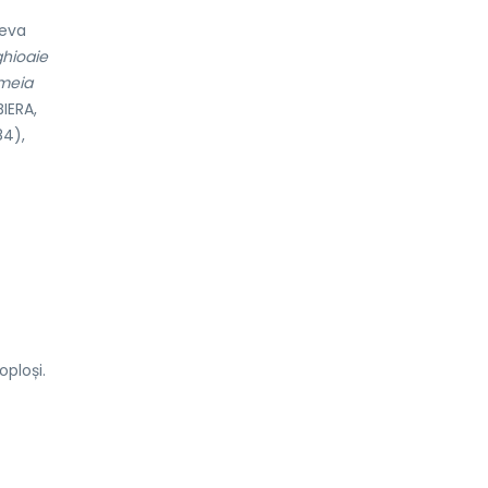
deva
ighioaie
emeia
IERA,
84),
oploși.