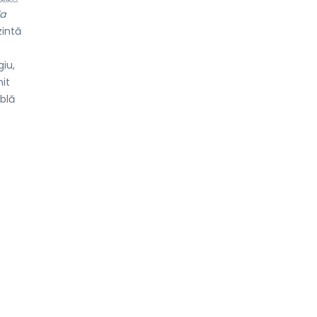
la
zintă
iu,
nit
blă