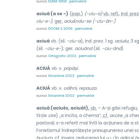
sursa:
DLRM 1958
permalink
aciuá (a se ~)
(
pop.
)
(-ciu-a)
vb.
refl.
,
ind.
prez
ciu-e-);
ger.
aciuấndu-se (-ciu-ân-)
sursa:
DOOM 2 2005
permalink
aciuá
vb. (sil.
-ciu-a
), ind. prez. 1 sg.
aciuéz,
3 sg.
(sil.
-ciu-e-
); ger.
aciuând
(sil.
-ciu-ând
)
sursa:
Ortografic 2002
permalink
ACIUÁ
vb. v.
pripăși.
sursa:
Sinonime 2002
permalink
ACIUÁ
vb. v.
odihni, repauza.
sursa:
Sinonime 2002
permalink
aciuá (aciuéz, aciuát),
vb.
– A-și găsi refugiu,
tîrzie
cire
) „a incita, a chema”,
cf.
accire
„a chem
pastoral, s-a referit mai întîi la acțiunea de a 
Fonetismul îndreptățește presupunerea unei s
bucium,
cf.
invers, reducerea lui
u
›
i
în
adia
și
ba