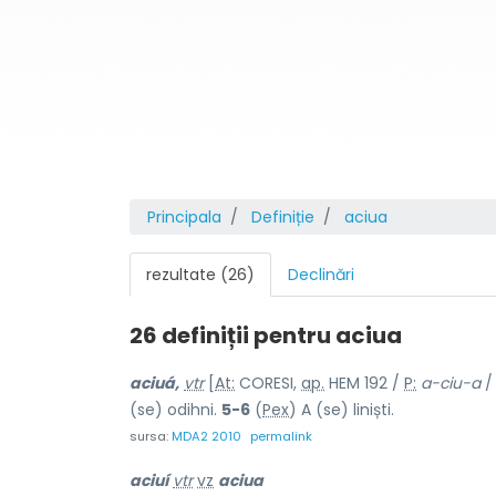
Principala
Definiție
aciua
rezultate (26)
Declinări
26 definiții pentru
aciua
aciuá,
vtr
[
At:
CORESI,
ap.
HEM 192 /
P:
a-ciu-a
(se) odihni.
5-6
(
Pex
) A (se) liniști.
sursa:
MDA2 2010
permalink
aciuí
vtr
vz
aciua