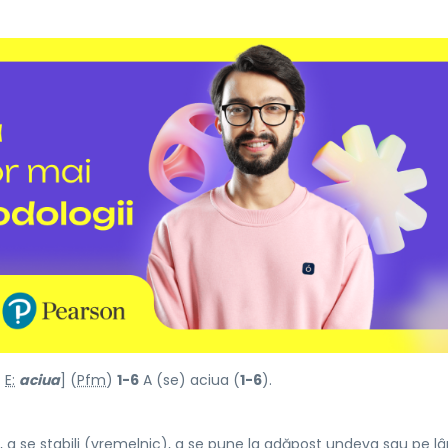
/
E:
aciua
] (
Pfm
)
1-6
A (se) aciua (
1-6
).
u, a se stabili (vremelnic), a se pune la adăpost undeva sau pe l