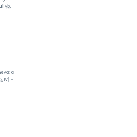
uí
vb.
neva; a
b.
IV] –