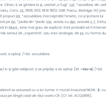
e. Cihac, II, se gîndea la
sl.
utečati
„a fugi”.
Lat.
*
accellare,
din
cel
cariu,
Conv.
Lit.
,
1908, 602; REW 1802; DAR; Pascu,
Beiträge,
14) pre
 10 propun
lat.
*
accubiliare,
inacceptabil fonetic, ca și ipoteza lui
ată pe
lat.
*
jacilia
din
*jacile.
Var.
aciola,
cu
der.
acioală,
s. f.
(refug
usă în
Munt.
, este mai greu de explicat. Este probabil să fi interve
unde sensul de „copertină”, sau vreo analogie, de
ex.
cu forma du
ti; a oploși. /<lat.
accubiliare
ge)
A-și găsi adăpost; a se pripăși; a se oploși. [Sil.
-ciu-a
] /<lat.
ăstorii se aciuează cu a lor turme ’n munții învecinați
NEGR.;
2.
cu
aciua pe lângă casă de răul vostru
CR. [Cf. lat. ACQUIERE].