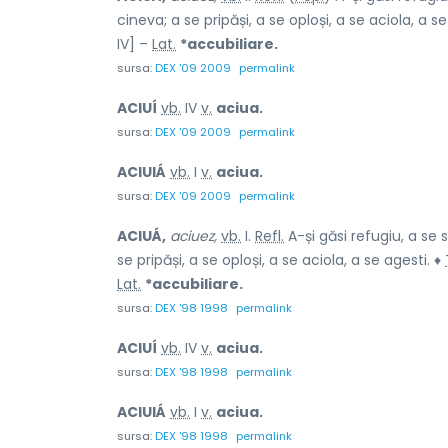
cineva; a se pripăși, a se oploși, a se aciola, a s
IV] –
Lat.
*accubiliare.
sursa:
DEX '09 2009
permalink
ACIUÍ
vb.
IV
v.
aciua.
sursa:
DEX '09 2009
permalink
ACIUIÁ
vb.
I
v.
aciua.
sursa:
DEX '09 2009
permalink
ACIUÁ,
aciuez,
vb.
I.
Refl.
A-și găsi refugiu, a se
se pripăși, a se oploși, a se aciola, a se agesti. ♦
Lat.
*accubiliare.
sursa:
DEX '98 1998
permalink
ACIUÍ
vb.
IV
v.
aciua.
sursa:
DEX '98 1998
permalink
ACIUIÁ
vb.
I
v.
aciua.
sursa:
DEX '98 1998
permalink