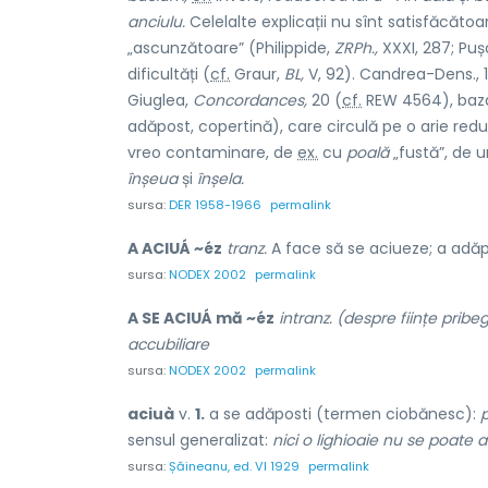
anciulu.
Celelalte explicații nu sînt satisfăcătoar
„ascunzătoare” (Philippide,
ZRPh.,
XXXI, 287; Puș
dificultăți (
cf.
Graur,
BL,
V, 92). Candrea-Dens.,
Giuglea,
Concordances,
20 (
cf.
REW 4564), baz
adăpost, copertină), care circulă pe o arie red
vreo contaminare, de
ex.
cu
poală
„fustă”, de 
înșeua
și
înșela.
sursa:
DER 1958-1966
permalink
A ACIUÁ ~éz
tranz.
A face să se aciueze; a adăpos
sursa:
NODEX 2002
permalink
A SE ACIUÁ mă ~éz
intranz. (despre ființe pribe
accubiliare
sursa:
NODEX 2002
permalink
aciuà
v.
1.
a se adăposti (termen ciobănesc):
p
sensul generalizat:
nici o lighioaie nu se poate 
sursa:
Șăineanu, ed. VI 1929
permalink