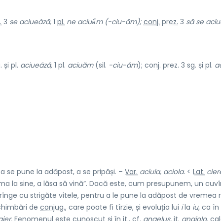
.
3
se aciueáză,
1
pl.
ne aciuắm (-ciu-ăm);
conj.
prez.
3
să se aciu
 și pl.
aciueáză,
1 pl.
aciuăm
(sil.
-ciu-ăm
); conj. prez. 3 sg. și pl.
a
 a se pune la adăpost, a se pripăși. –
Var.
aciuia, aciola.
<
Lat.
cier
a la sine, a lăsa să vină”. Dacă este, cum presupunem, un cuvî
strînge cu strigăte vitele, pentru a le pune la adăpost de vremea 
chimbări de
conjug.
, care poate fi tîrzie, și evoluția lui
i
la
iu,
ca în
ier.
Fenomenul este cunoscut și în
it.
,
cf.
angelus,
it.
angiolo,
cal