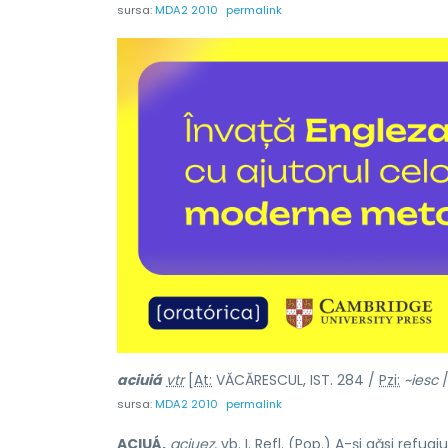
sursa:
MDA2 2010
permalink
aciuiá
vtr
[
At:
VĂCĂRESCUL, IST. 284 /
Pzi:
~iesc
sursa:
MDA2 2010
permalink
ACIUÁ,
aciuez,
vb.
I.
Refl.
(
Pop.
) A-și găsi refugi