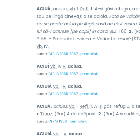
ACIUÁ,
aciuez,
vb.
I.
Refl.
1.
A-și găsi refugiu, a s
sau pe lîngă cineva); a se aciola.
Fata se văicăre
nu se poate aciua pe lîngă casă de răul vostru.
C
lui să-i aciueze [pe copii] în casă.
ȘEZ. I 66.
2.
(Ra
P. 58. – Pronunțat: -
ciu-a.
– Variante:
aciuiá
(STA
vb.
IV.
sursa:
DLRLC 1955-1957
permalink
ACIUÍ
vb.
IV
v.
aciua.
sursa:
DLRLC 1955-1957
permalink
ACIUIÁ
vb.
I
v.
aciua.
sursa:
DLRLC 1955-1957
permalink
ACIUÁ,
aciuez,
vb.
I.
Refl.
1.
A-și găsi refugiu, a s
♦
Tranz.
(Rar) A da adăpost.
2.
(Rar) A se odihni,
sursa:
DLRM 1958
permalink
ACIUIÁ
vb.
I.
v.
aciua.