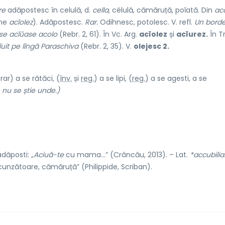
re
adăpostesc în celulă, d.
cella,
célulă, cămăruță, poĭată. Din
acc
ne
acĭolez
). Adăpostesc.
Rar.
Odihnesc, potolesc. V. refl.
Un bordeĭ
se acĭŭase acolo
(Rebr. 2, 61). În Vc. Arg.
acĭolez
și
acĭurez.
În Tr
uit pe lîngă Paraschiva
(Rebr. 2, 35). V.
olejesc 2.
(rar) a se rătăci, (
înv.
și
reg.
) a se lipi, (
reg.
) a se agesti, a se
 nu se știe unde.)
 adăposti:
„Aciuă-te
cu mama…” (Crâncău, 2013). – Lat.
*accubilia
scunzătoare, cămăruță” (Philippide, Scriban).