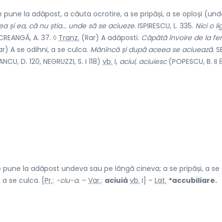
e pune la adăpost, a căuta ocrotire, a se pripăși, a se oploși (un
a și ea, că nu știa... unde să se aciueze.
ISPIRESCU, L. 335.
Nici o l
REANGĂ, A. 37. ◊
Tranz.
(Rar) A adăposti.
Căpătă învoire de la f
r) A se odihni, a se culca.
Mănîncă și după aceea se aciuează.
SB
NCU, D. 120, NEGRUZZI, S. I 118)
vb.
I,
aciuí, aciuiesc
(POPESCU, B. II 
e pune la adăpost undeva sau pe lângă cineva; a se pripăși, a se 
 a se culca. [
Pr.
:
-ciu-a.
–
Var.
:
aciuiá
vb.
I] –
Lat.
*accubiliare.