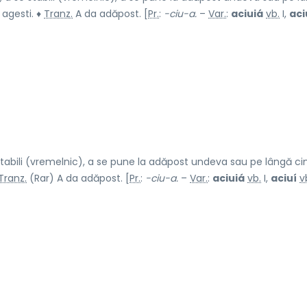
e agesti. ♦
Tranz.
A da adăpost. [
Pr.
:
-ciu-a.
–
Var.
:
aciuiá
vb.
I,
aci
 stabili (vremelnic), a se pune la adăpost undeva sau pe lângă ci
Tranz.
(Rar) A da adăpost. [
Pr.
:
-ciu-a.
–
Var.
:
aciuiá
vb.
I,
aciuí
v