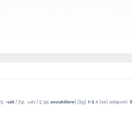
/
V:
-uiá
/
Pzi:
~uéz
/
E:
lat
accubiliare
] (
Îrg
)
1-2
A (se) adăposti.
3