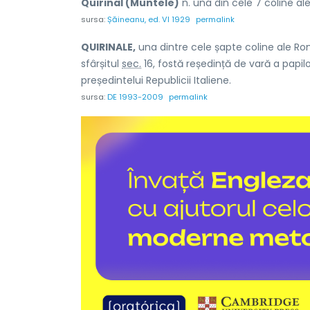
Quirinal (Muntele)
n. una din cele 7 coline ale
sursa:
Șăineanu, ed. VI 1929
permalink
QUIRINALE,
una dintre cele șapte coline ale Rome
sfârșitul
sec.
16, fostă reședință de vară a papilor,
președintelui Republicii Italiene.
sursa:
DE 1993-2009
permalink