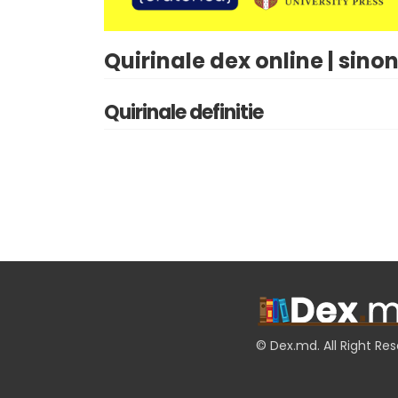
Quirinale dex online | sino
Quirinale definitie
© Dex.md. All Right Re