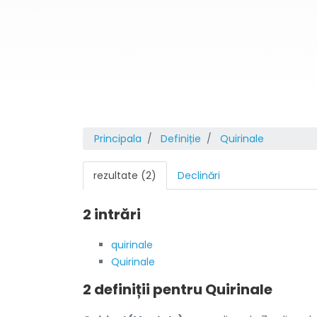
Principala
Definiție
Quirinale
rezultate (2)
Declinări
2 intrări
quirinale
Quirinale
2 definiții pentru
Quirinale