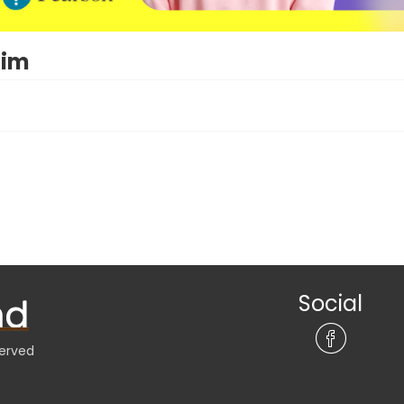
nim
Social
served