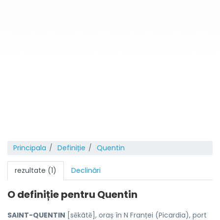
Principala
Definiție
Quentin
rezultate (1)
Declinări
O definiție pentru
Quentin
SAINT-QUENTIN
[sẽkãtẽ], oraș în N Franței (Picardia), port