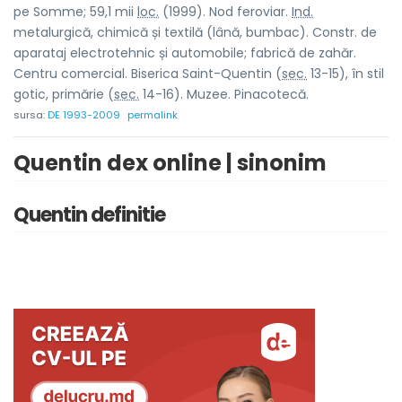
pe Somme; 59,1 mii
loc.
(1999). Nod feroviar.
Ind.
metalurgică, chimică și textilă (lână, bumbac). Constr. de
aparataj electrotehnic și automobile; fabrică de zahăr.
Centru comercial. Biserica Saint-Quentin (
sec.
13-15), în stil
gotic, primărie (
sec.
14-16). Muzee. Pinacotecă.
sursa:
DE 1993-2009
permalink
Quentin dex online | sinonim
Quentin definitie