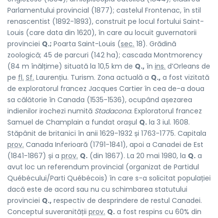
Parlamentului provincial (1877); castelul Frontenac, în stil
renascentist (1892-1893), construit pe locul fortului Saint-
Louis (care data din 1620), în care au locuit guvernatorii
provinciei
Q.;
Poarta Saint-Louis (
sec.
18). Grădină
zoologică; 45 de parcuri (142 ha); cascada Montmorency
(84 m înălțime) situată la 10,5 km de
Q.,
în
ins.
d’Orleans de
pe
fl.
Sf.
Laurențiu. Turism. Zona actuală a
Q.,
a fost vizitată
de exploratorul francez Jacques Cartier în cea de-a doua
sa călătorie în Canada (1535-1536), ocupând așezarea
indienilor irochezi numită
Stadacona.
Exploratorul francez
Samuel de Champlain a fundat orașul
Q.
la 3 iul. 1608.
Stăpânit de britanici în anii 1629-1932 și 1763-1775. Capitala
prov.
Canada Inferioară (1791-1841), apoi a Canadei de Est
(1841-1867) și a
prov.
Q.
(din 1867). La 20 mai 1980, la
Q.
a
avut loc un referendum provincial (organizat de Partidul
Québécului/Parti Québécois) în care s-a solicitat populației
dacă este de acord sau nu cu schimbarea statutului
provinciei
Q.,
respectiv de desprindere de restul Canadei.
Conceptul suveranității
prov.
Q.
a fost respins cu 60% din