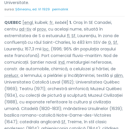
Universitate.
sursa:
Șăineanu, ed. VI 1929
permalink
QUEBEC
[
engl.
kuibek;
fr.
kebék
]
1.
Oraș în SE Canadei,
centru
ad-tiv
al
prov.
cu același nume, situată în
extremitatea de S a estuarului
fl.
Sf.
Laurențiu, în zona de
confluență cu râul Saint-Charles, la 483 km SSV de
G.
Sf.
Laurențiu; 167,3 mii
loc.
(1996; 96% din populația orașului
este francofonă). Port comercial fluvio-maritim. Nod de
comunicații. Șantier naval.
Ind.
metalurgiei neferoase,
constr. de automobile, chimică, a celulozei și hârtiei, de
prelucr.
a lemnului, a pielăriei și încălțămintei, textilă și
alim.
Universitatea Catolică Laval (1852); Universitatea Québec
(1969); Teatru (1971); orchestră simfonică; Muzeul Québec
(1934), cu colecții de pictură și sculptură; Muzeul Civilizației
(1988), cu exponate referitoare la cultura și civilizația
umană. Citadelă (1820-1831); mănăstirea Ursulinelor (1639);
bazilica romano-catolică Notre-Dame-des-Victoires
(1647); catedrala anglicană
Sf.
Treime, în stil clasic
englezesc (1804); arhiepiscopia catolică (1844); clădirea