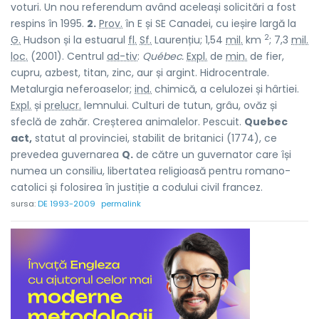
voturi. Un nou referendum având aceleași solicitări a fost
respins în 1995.
2.
Prov.
în E și SE Canadei, cu ieșire largă la
2
G.
Hudson și la estuarul
fl.
Sf.
Laurențiu; 1,54
mil.
km
; 7,3
mil.
loc.
(2001). Centrul
ad-tiv
:
Québec.
Expl.
de
min.
de fier,
cupru, azbest, titan, zinc, aur și argint. Hidrocentrale.
Metalurgia neferoaselor;
ind.
chimică, a celulozei și hârtiei.
Expl.
și
prelucr.
lemnului. Culturi de tutun, grâu, ovăz și
sfeclă de zahăr. Creșterea animalelor. Pescuit.
Quebec
act,
statut al provinciei, stabilit de britanici (1774), ce
prevedea guvernarea
Q.
de către un guvernator care își
numea un consiliu, libertatea religioasă pentru romano-
catolici și folosirea în justiție a codului civil francez.
sursa:
DE 1993-2009
permalink