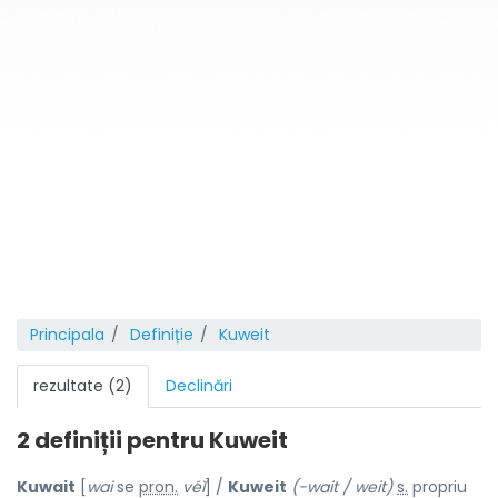
Principala
Definiție
Kuweit
rezultate (2)
Declinări
2 definiții pentru
Kuweit
Kuwait
[
wai
se
pron.
véĭ
] /
Kuweit
(-wait / weit)
s.
propriu