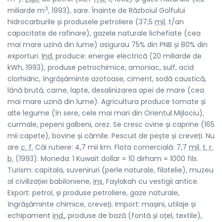
3
miliarde m
, 1993), sare. Înainte de Războiul Golfului
hidrocarburile și produsele petroliere (37,5
mil.
t/an
capacitate de rafinare), gazele naturale lichefiate (cea
mai mare uzină din lume) asigurau 75% din PNB și 80% din
exporturi.
Ind.
produce: energie electrică (20 miliarde de
kWh, 1993), produse petrochimice, amoniac, sulf, acid
clorhidric, îngrășăminte azotoase, ciment, sodă caustică,
lână brută, carne, lapte, desalinizarea apei de mare (cea
mai mare uzină din lume). Agricultura produce tomate și
alte legume (în sere, cele mai mari din Orientul Mijlociu),
curmale, pepeni galbeni, orez. Se cresc ovine și caprine (165
mii capete), bovine și cămile. Pescuit de pește și creveți. Nu
are
c. f.
Căi rutiere: 4,7 mii km. Flota comercială: 7,7
mil.
t. r.
b.
(1993). Moneda: 1 Kuwait dollar = 10 dirham = 1000 fils.
Turism: capitala, suveniruri (perle naturale, filatelie), muzeu
al civilizației babiloniene,
ins.
Faylakah cu vestigii antice.
Export: petrol, și produse petroliere, gaze naturale,
îngrășăminte chimice, creveți. Import: mașini, utilaje și
echipament
ind.
, produse de bază (fontă și oțel, textile),