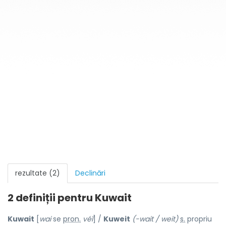
rezultate (2)
Declinări
2 definiții pentru
Kuwait
Kuwait
[
wai
se
pron.
véĭ
] /
Kuweit
(-wait / weit)
s.
propriu