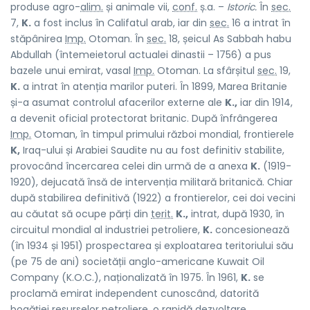
produse agro-
alim.
și animale vii,
conf.
ș.a. –
Istoric.
În
sec.
7,
K.
a fost inclus în Califatul arab, iar din
sec.
16 a intrat în
stăpânirea
Imp.
Otoman. În
sec.
18, șeicul As Sabbah habu
Abdullah (întemeietorul actualei dinastii – 1756) a pus
bazele unui emirat, vasal
Imp.
Otoman. La sfârșitul
sec.
19,
K.
a intrat în atenția marilor puteri. În 1899, Marea Britanie
și-a asumat controlul afacerilor externe ale
K.,
iar din 1914,
a devenit oficial protectorat britanic. După înfrângerea
Imp.
Otoman, în timpul primului război mondial, frontierele
K,
Iraq-ului și Arabiei Saudite nu au fost definitiv stabilite,
provocând încercarea celei din urmă de a anexa
K.
(1919-
1920), dejucată însă de intervenția militară britanică. Chiar
după stabilirea definitivă (1922) a frontierelor, cei doi vecini
au căutat să ocupe părți din
terit.
K.,
intrat, după 1930, în
circuitul mondial al industriei petroliere,
K.
concesionează
(în 1934 și 1951) prospectarea și exploatarea teritoriului său
(pe 75 de ani) societății anglo-americane Kuwait Oil
Company (K.O.C.), naționalizată în 1975. În 1961,
K.
se
proclamă emirat independent cunoscând, datorită
bogăției resurselor petroliere, o rapidă dezvoltare