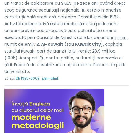
un tratat de colaborare cu S.U.A., pe zece ani, având drept
scop asigurarea securității naționale.
K.
este o monarhie
constituțională ereditară, conform Constituției din 1962.
Activitatea legislativă este exercitată de un parlament
unicameral, iar cea executivă este deținută de emir și
executată prin Consiliul de Miniștri, condus de un
prim-min.
,
numit de emir.
2. Al-Kuwait
(sau
Kuwait City
), capitala
statului Kuwait, port de tranzit la
G.
Persic; 28,9 mii
loc.
(1995). Aeroport.
Pr.
centru politic, cultural și economic al
țării. Fabrică de desalinizare a apei marine. Pescuit de perle.
Universitate.
sursa:
DE 1993-2009
permalink