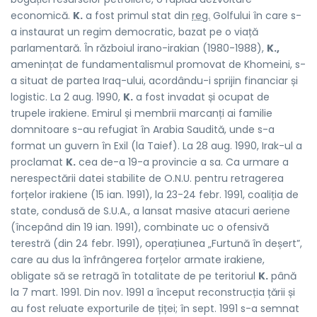
economică.
K.
a fost primul stat din
reg.
Golfului în care s-
a instaurat un regim democratic, bazat pe o viață
parlamentară. În războiul irano-irakian (1980-1988),
K.,
amenințat de fundamentalismul promovat de Khomeini, s-
a situat de partea Iraq-ului, acordându-i sprijin financiar și
logistic. La 2 aug. 1990,
K.
a fost invadat și ocupat de
trupele irakiene. Emirul și membrii marcanți ai familie
domnitoare s-au refugiat în Arabia Saudită, unde s-a
format un guvern în Exil (la Taief). La 28 aug. 1990, Irak-ul a
proclamat
K.
cea de-a 19-a provincie a sa. Ca urmare a
nerespectării datei stabilite de O.N.U. pentru retragerea
forțelor irakiene (15 ian. 1991), la 23-24 febr. 1991, coaliția de
state, condusă de S.U.A., a lansat masive atacuri aeriene
(începând din 19 ian. 1991), combinate uc o ofensivă
terestră (din 24 febr. 1991), operațiunea „Furtună în deșert”,
care au dus la înfrângerea forțelor armate irakiene,
obligate să se retragă în totalitate de pe teritoriul
K.
până
la 7 mart. 1991. Din nov. 1991 a început reconstrucția țării și
au fost reluate exporturile de țiței; în sept. 1991 s-a semnat