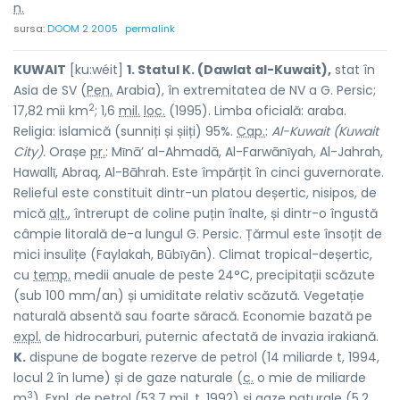
n.
sursa:
DOOM 2 2005
permalink
KUWAIT
[ku:wéit]
1. Statul K. (Dawlat al-Kuwait),
stat în
Asia de SV (
Pen.
Arabia), în extremitatea de NV a G. Persic;
2
17,82 mii km
; 1,6
mil.
loc.
(1995). Limba oficială: araba.
Religia: islamică (sunniți și șiiți) 95%.
Cap.
:
Al-Kuwait (Kuwait
City).
Orașe
pr.
: Mῑnā’ al-Ahmadā, Al-Farwānῑyah, Al-Jahrah,
Hawallῑ, Abraq, Al-Bāhrah. Este împărțit în cinci guvernorate.
Relieful este constituit dintr-un platou deșertic, nisipos, de
mică
alt.
, întrerupt de coline puțin înalte, și dintr-o îngustă
câmpie litorală de-a lungul G. Persic. Țărmul este însoțit de
mici insulițe (Faylakah, Būbῑyān). Climat tropical-deșertic,
cu
temp.
medii anuale de peste 24°C, precipitații scăzute
(sub 100 mm/an) și umiditate relativ scăzută. Vegetație
naturală absentă sau foarte săracă. Economie bazată pe
expl.
de hidrocarburi, puternic afectată de invazia irakiană.
K.
dispune de bogate rezerve de petrol (14 miliarde t, 1994,
locul 2 în lume) și de gaze naturale (
c.
o mie de miliarde
3
m
).
Expl.
de petrol (53,7
mil.
t, 1992) și gaze naturale (5,2