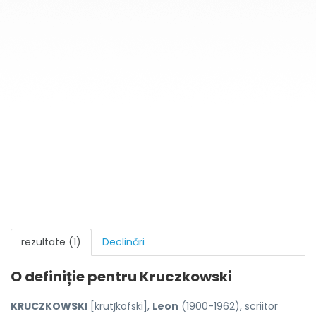
rezultate (1)
Declinări
O definiție pentru
Kruczkowski
KRUCZKOWSKI
[krutʃkofski],
Leon
(1900-1962), scriitor