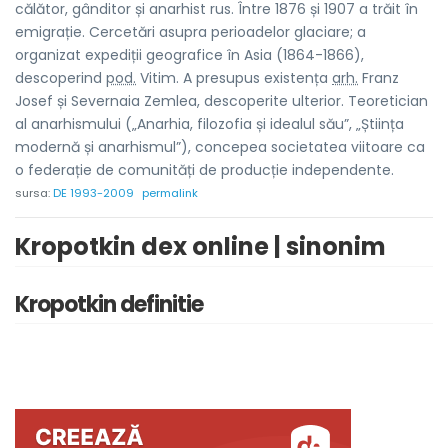
călător, gânditor și anarhist rus. Între 1876 și 1907 a trăit în
emigrație. Cercetări asupra perioadelor glaciare; a
organizat expediții geografice în Asia (1864-1866),
descoperind
pod.
Vitim. A presupus existența
arh.
Franz
Josef și Severnaia Zemlea, descoperite ulterior. Teoretician
al anarhismului („Anarhia, filozofia și idealul său”, „Știința
modernă și anarhismul”), concepea societatea viitoare ca
o federație de comunități de producție independente.
sursa:
DE 1993-2009
permalink
Kropotkin dex online | sinonim
Kropotkin definitie