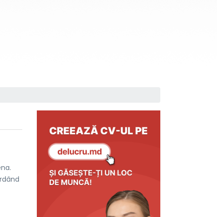
ena.
ordând