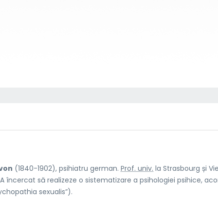
 von
(1840-1902), psihiatru german.
Prof. univ.
la Strasbourg și Vi
A încercat să realizeze o sistematizare a psihologiei psihice, ac
sychopathia sexualis”).