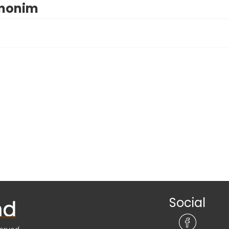
sinonim
Social