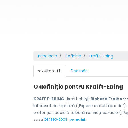
Principala
Definiție
Krafft-Ebing
rezultate (1)
Declinări
O definiție pentru
Krafft-Ebing
KRAFFT-EBING
[kra:ft ebiŋ],
Richard Freiherr
Interesat de hipnoză („Experimentul hipnotic”). 
o atenție specială tulburărilor vieții sexuale („P
sursa:
DE 1993-2009
permalink