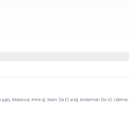
de
pen.
Malacca, între
G.
Siam (la E) și
M.
Andaman (la V). Lățime: