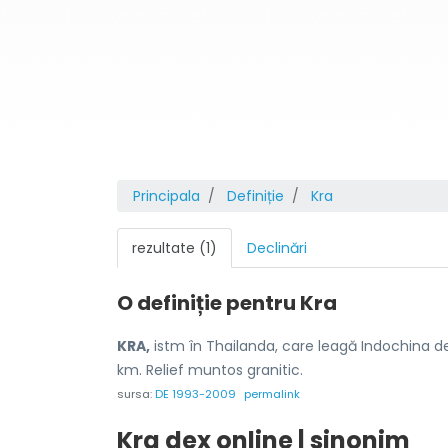
Principala
Definiție
Kra
rezultate (1)
Declinări
O definiție pentru
Kra
KRA,
istm în Thailanda, care leagă Indochina 
km. Relief muntos granitic.
sursa:
DE 1993-2009
permalink
Kra dex online | sinonim