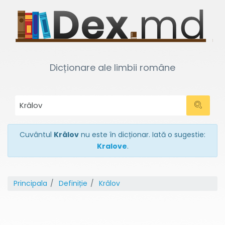
Dicționare ale limbii române
Cuvântul
Krâlov
nu este în dicționar. Iată o sugestie:
Kralove
.
Principala
Definiție
Krâlov