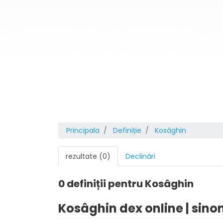
Principala
Definiție
Kosâghin
rezultate (0)
Declinări
0 definiții pentru
Kosâghin
Kosâghin dex online | sino