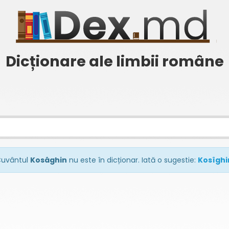
Dicționare ale limbii române
uvântul
Kosâghin
nu este în dicționar. Iată o sugestie:
Kosîghi