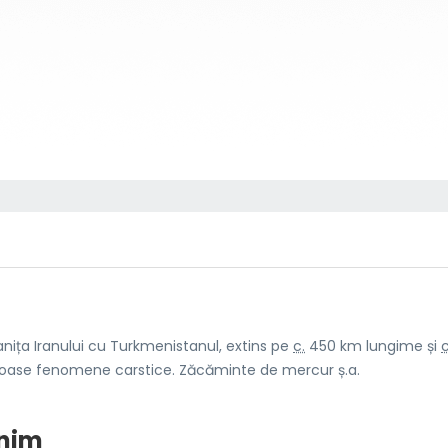
anița Iranului cu Turkmenistanul, extins pe
c.
450 km lungime și
c
oase fenomene carstice. Zăcăminte de mercur ș.a.
onim