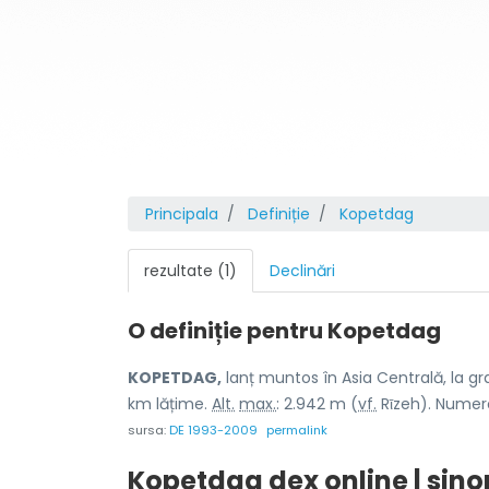
Principala
Definiție
Kopetdag
rezultate (1)
Declinări
O definiție pentru
Kopetdag
KOPETDAG,
lanț muntos în Asia Centrală, la gr
km lățime.
Alt.
max.
: 2.942 m (
vf.
Rῑzeh). Numer
sursa:
DE 1993-2009
permalink
Kopetdag dex online | sin