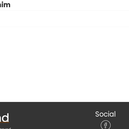
nim
Social