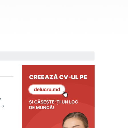
m
 și