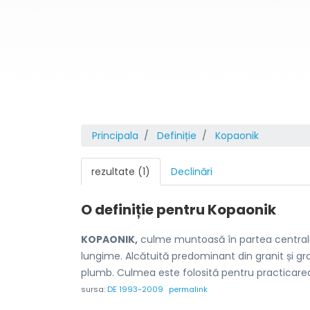
Principala
Definiție
Kopaonik
rezultate (1)
Declinări
O definiție pentru
Kopaonik
KOPAONIK,
culme muntoasă în partea centrală a
lungime. Alcătuită predominant din granit și gr
plumb. Culmea este folosită pentru practicarea 
sursa:
DE 1993-2009
permalink