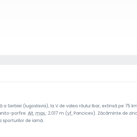
 Serbiei (Iugoslavia), la V de valea râului Ibar, extinsă pe 75 k
anito-porfire.
Alt.
max.
: 2.017 m (
vf.
Pancicev). Zăcăminte de zinc
sporturilor de iarnă.