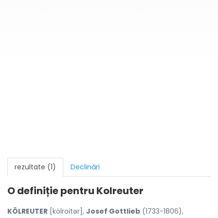
rezultate (1)
Declinări
O definiție pentru
Kolreuter
KÖLREUTER
[kölroitər],
Josef Gottlieb
(1733-1806),