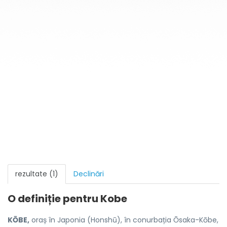
rezultate (1)
Declinări
O definiție pentru
Kobe
KŌBE,
oraș în Japonia (Honshū), în conurbația Ōsaka-Kōbe,