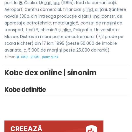
port la
G.
Ōsaka; 1,5
mil.
loc.
(1995). Nod de comunicații.
Aeroport. Centru comercial, financiar și
ind.
al țării. Șantiere
navale (30% din întreaga producție a țării).
Ind.
constr. de
aparataj electrotehnic, metalurgică, constr. de mașini de
transport, textilă, chimică și
alim.
Poligrafie. Universitate.
Muzee. Distrus în mare parte de cutremurul (7,2 grade pe
scara Richter) din 17 ian. 1995 (peste 50.000 de imobile
avariate,
c.
5.000 de morți și peste 25.000 de răniți).
sursa:
DE 1993-2009
permalink
Kobe dex online | sinonim
Kobe definitie