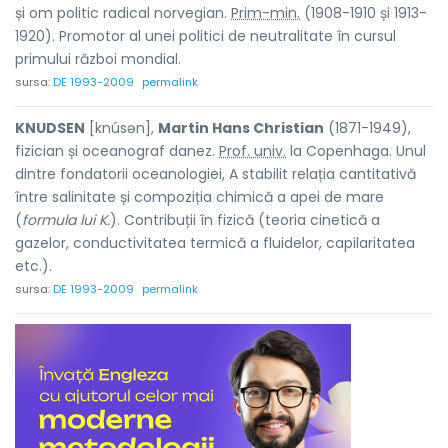
și om politic radical norvegian.
Prim-min.
(1908-1910 și 1913-
1920). Promotor al unei politici de neutralitate în cursul
primului război mondial.
sursa:
DE 1993-2009
permalink
KNUDSEN
[knúsən],
Martin Hans Christian
(1871-1949),
fizician și oceanograf danez.
Prof. univ.
la Copenhaga. Unul
dintre fondatorii oceanologiei, A stabilit relația cantitativă
între salinitate și compoziția chimică a apei de mare
(
formula lui K.
). Contribuții în fizică (teoria cinetică a
gazelor, conductivitatea termică a fluidelor, capilaritatea
etc.).
sursa:
DE 1993-2009
permalink