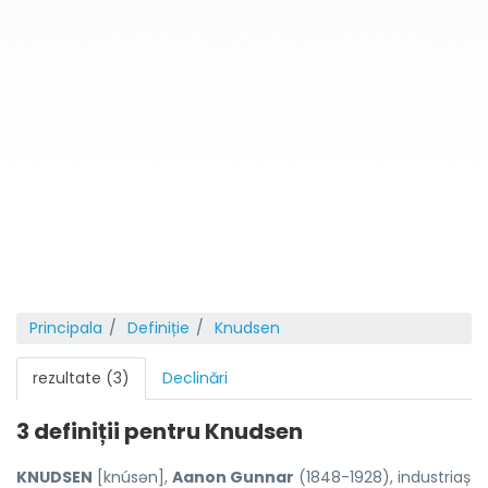
Principala
Definiție
Knudsen
rezultate (3)
Declinări
3 definiții pentru
Knudsen
KNUDSEN
[knúsən],
Aanon Gunnar
(1848-1928), industriaș