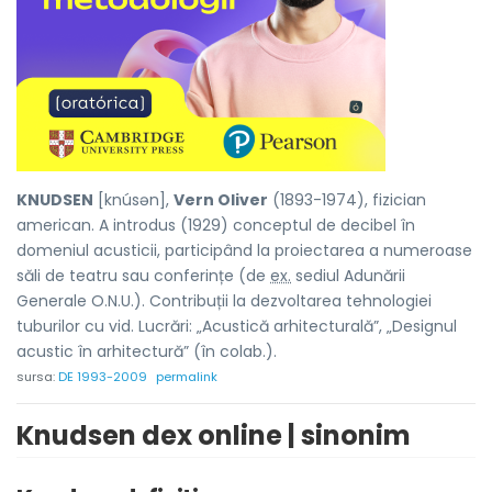
KNUDSEN
[knúsən],
Vern Oliver
(1893-1974), fizician
american. A introdus (1929) conceptul de decibel în
domeniul acusticii, participând la proiectarea a numeroase
săli de teatru sau conferințe (de
ex.
sediul Adunării
Generale O.N.U.). Contribuții la dezvoltarea tehnologiei
tuburilor cu vid. Lucrări: „Acustică arhitecturală”, „Designul
acustic în arhitectură” (în colab.).
sursa:
DE 1993-2009
permalink
Knudsen dex online | sinonim