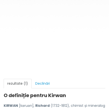
rezultate (1)
Declinări
O definiție pentru
Kirwan
KIRWAN
[kəruən],
Richard
(1732-1812), chimist și mineralog